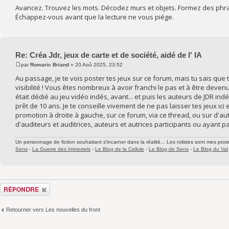
Avancez. Trouvez les mots. Décodez murs et objets. Formez des phr
Échappez‑vous avant que la lecture ne vous piége.
Re: Créa Jdr, jeux de carte et de société, aidé de l' IA
par
Romaric Briand
» 20 Aoû 2025, 23:52
Au passage, je te vois poster tes jeux sur ce forum, mais tu sais qu
visibilité ! Vous êtes nombreux à avoir franchi le pas et à être deve
était dédié au jeu vidéo indés, avant... et puis les auteurs de JDR i
prêt de 10 ans. Je te conseille vivement de ne pas laisser tes jeux ici
promotion à droite à gauche, sur ce forum, via ce thread, ou sur d'
d'auditeurs et auditrices, auteurs et autrices participants ou ayant part
Un personnage de fiction souhaitant s'incarner dans la réalité... Les rolistes sont mes proie
Sens
-
La Guerre des Immortels
-
Le Blog de la Cellule
-
Le Blog de Sens
-
Le Blog du Val
Répondre
Retourner vers Les nouvelles du front