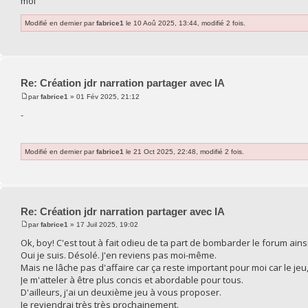
moi
Modifié en dernier par
fabrice1
le 10 Aoû 2025, 13:44, modifié 2 fois.
Re: Création jdr narration partager avec IA
par
fabrice1
» 01 Fév 2025, 21:12
-
Modifié en dernier par
fabrice1
le 21 Oct 2025, 22:48, modifié 2 fois.
Re: Création jdr narration partager avec IA
par
fabrice1
» 17 Juil 2025, 19:02
Ok, boy! C'est tout à fait odieu de ta part de bombarder le forum ainsi
Oui je suis. Désolé. J'en reviens pas moi-même.
Mais ne lâche pas d'affaire car ça reste important pour moi car le jeu,
Je m'atteler à être plus concis et abordable pour tous.
D'ailleurs, j'ai un deuxième jeu à vous proposer.
Je reviendrai très très prochainement.