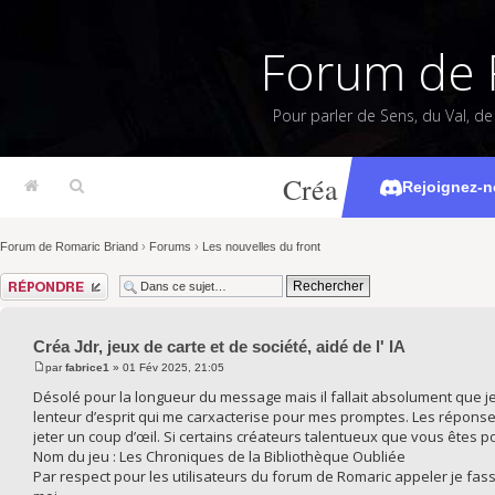
Forum de 
Pour parler de Sens, du Val, d
Créa Jdr, jeux de c
Rejoignez-n
Forum de Romaric Briand
›
Forums
›
Les nouvelles du front
Répondre
Créa Jdr, jeux de carte et de société, aidé de l' IA
par
fabrice1
» 01 Fév 2025, 21:05
Désolé pour la longueur du message mais il fallait absolument que je 
lenteur d’esprit qui me carxacterise pour mes promptes. Les réponses 
jeter un coup d’œil. Si certains créateurs talentueux que vous êtes p
Nom du jeu : Les Chroniques de la Bibliothèque Oubliée
Par respect pour les utilisateurs du forum de Romaric appeler je fas