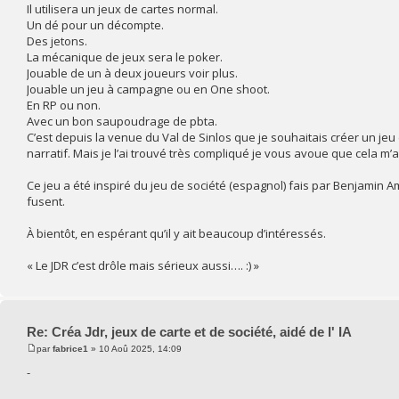
Il utilisera un jeux de cartes normal.
Un dé pour un décompte.
Des jetons.
La mécanique de jeux sera le poker.
Jouable de un à deux joueurs voir plus.
Jouable un jeu à campagne ou en One shoot.
En RP ou non.
Avec un bon saupoudrage de pbta.
C’est depuis la venue du Val de Sinlos que je souhaitais créer un jeu d
narratif. Mais je l’ai trouvé très compliqué je vous avoue que cela m’
Ce jeu a été inspiré du jeu de société (espagnol) fais par Benjamin A
fusent.
À bientôt, en espérant qu’il y ait beaucoup d’intéressés.
« Le JDR c’est drôle mais sérieux aussi…. :) »
Re: Créa Jdr, jeux de carte et de société, aidé de l' IA
par
fabrice1
» 10 Aoû 2025, 14:09
-