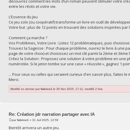
découvrez comment les mots d’un roman peuvent stimuler votre créativ
entre les récits et votre vie.
L’Essence du Jeu
Ce jeu solo (ou coopératif) transforme un livre en outil de dévelop
Votre but : plus de 12 points en trouvant des solutions inspirées par
Comment ça marche ?
Vos Problèmes, Votre Livre : Listez 12 problématiques, puis choisiss
Trouvez la Sagesse : Pour chaque problème, ouvrez le livre à une p
page de votre choix) et choisissez un mot clé parmi la 2ème et 3ème 
Créez la Solution : Proposez une solution à votre problème en une ph
numérotée. Si le jeton tombe sur une case « réussite », gagnez 1 poi
... Pour ceux ou celles qui seraient curieux d'en savoir plus, faites le 
Merci.
Modifié en dernier par
fabrice1
le 30 Nov 2025, 17:11, modifié 2 fois.
Re: Création jdr narration partager avec IA
par
fabrice1
» 31 Juil 2025, 12:59
Bientôt arrivera un autre jeu.