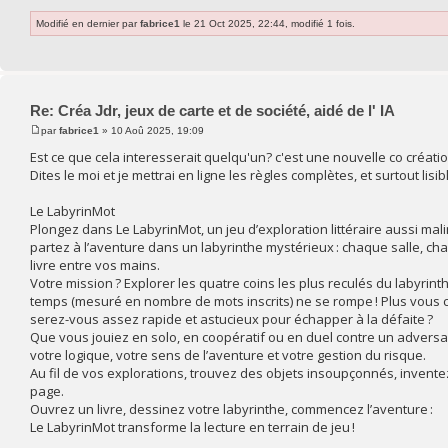
Modifié en dernier par
fabrice1
le 21 Oct 2025, 22:44, modifié 1 fois.
Re: Créa Jdr, jeux de carte et de société, aidé de l' IA
par
fabrice1
» 10 Aoû 2025, 19:09
Est ce que cela interesserait quelqu'un? c'est une nouvelle co créatio
Dites le moi et je mettrai en ligne les règles complètes, et surtout lisibl
Le LabyrinMot
Plongez dans Le LabyrinMot, un jeu d’exploration littéraire aussi malin 
partez à l’aventure dans un labyrinthe mystérieux : chaque salle, c
livre entre vos mains.
Votre mission ? Explorer les quatre coins les plus reculés du labyrinth
temps (mesuré en nombre de mots inscrits) ne se rompe ! Plus vous c
serez-vous assez rapide et astucieux pour échapper à la défaite ?
Que vous jouiez en solo, en coopératif ou en duel contre un adversair
votre logique, votre sens de l’aventure et votre gestion du risque.
Au fil de vos explorations, trouvez des objets insoupçonnés, inven
page.
Ouvrez un livre, dessinez votre labyrinthe, commencez l’aventure :
Le LabyrinMot transforme la lecture en terrain de jeu !