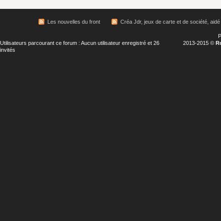
Les nouvelles du front
Créa Jdr, jeux de carte et de société, aidé 
P
Utilisateurs parcourant ce forum : Aucun utilisateur enregistré et 26
2013-2015 ©
R
invités