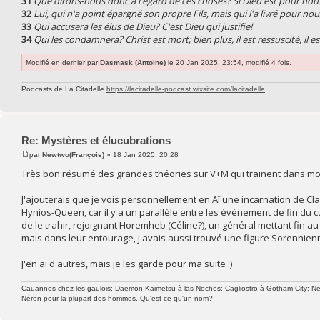
31
Que dirons-nous donc à l'égard de ces choses? Si Dieu est pour nou
32
Lui, qui n'a point épargné son propre Fils, mais qui l'a livré pour n
33
Qui accusera les élus de Dieu? C'est Dieu qui justifie!
34
Qui les condamnera? Christ est mort; bien plus, il est ressuscité, il es
Modifié en dernier par
Dasmask (Antoine)
le 20 Jan 2025, 23:54, modifié 4 fois.
Podcasts de La Citadelle
https://lacitadelle-podcast.wixsite.com/lacitadelle
Re: Mystères et élucubrations
par
Newtwo(François)
» 18 Jan 2025, 20:28
Très bon résumé des grandes théories sur V+M qui trainent dans mon
J'ajouterais que je vois personnellement en Aï une incarnation de Classi
Hynios-Queen, car il y a un parallèle entre les événement de fin du
de le trahir, rejoignant Horemheb (Céline?), un général mettant fin 
mais dans leur entourage, j'avais aussi trouvé une figure Sorennien
J'en ai d'autres, mais je les garde pour ma suite :)
Cauannos chez les gaulois; Daemon Kaimetsu à las Noches; Cagliostro à Gotham City; Newtw
Néron pour la plupart des hommes. Qu'est-ce qu'un nom?