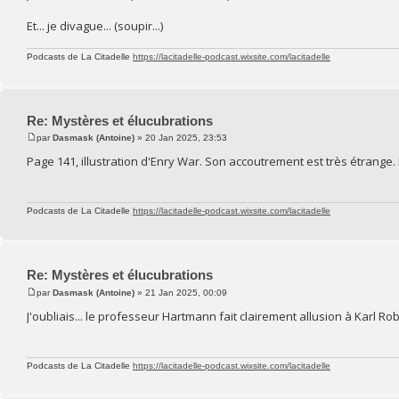
Et... je divague... (soupir...)
Podcasts de La Citadelle
https://lacitadelle-podcast.wixsite.com/lacitadelle
Re: Mystères et élucubrations
par
Dasmask (Antoine)
» 20 Jan 2025, 23:53
Page 141, illustration d'Enry War. Son accoutrement est très étrange.
Podcasts de La Citadelle
https://lacitadelle-podcast.wixsite.com/lacitadelle
Re: Mystères et élucubrations
par
Dasmask (Antoine)
» 21 Jan 2025, 00:09
J'oubliais... le professeur Hartmann fait clairement allusion à Karl 
Podcasts de La Citadelle
https://lacitadelle-podcast.wixsite.com/lacitadelle