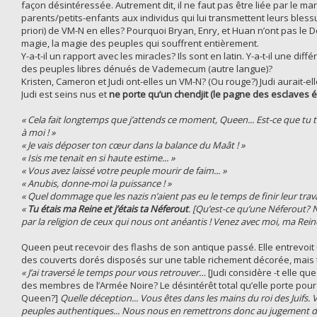
façon désintéressée. Autrement dit, il ne faut pas être liée par le maria
parents/petits-enfants aux individus qui lui transmettent leurs blessu
priori) de VM-N en elles? Pourquoi Bryan, Enry, et Huan n’ont pas le Do
magie, la magie des peuples qui souffrent entièrement.
Y-a-t-il un rapport avec les miracles? Ils sont en latin. Y-a-t-il une d
des peuples libres dénués de Vademecum (autre langue)?
Kristen, Cameron et Judi ont-elles un VM-N? (Ou rouge?) Judi aurait-el
Judi est seins nus et
ne porte qu’un chendjit (le pagne des esclaves é
« Cela fait longtemps que j’attends ce moment, Queen... Est-ce que tu t
à moi ! »
« Je vais déposer ton cœur dans la balance du Maât ! »
« Isis me tenait en si haute estime... »
« Vous avez laissé votre peuple mourir de faim... »
« Anubis, donne-moi la puissance ! »
« Quel dommage que les nazis n’aient pas eu le temps de finir leur travai
«
Tu étais ma Reine et j’étais ta Néferout
. [Qu’est-ce qu’une Néferout?
par la religion de ceux qui nous ont anéantis ! Venez avec moi, ma Reine
Queen peut recevoir des flashs de son antique passé. Elle entrevoit 
des couverts dorés disposés sur une table richement décorée, mais
« J’ai traversé le temps pour vous retrouver…
[Judi considère -t elle q
des membres de l’Armée Noire? Le désintérêt total qu’elle porte pour l
Queen?]
Quelle déception... Vous êtes dans les mains du roi des Juifs.
peuples authentiques... Nous nous en remettrons donc au jugement d’Os