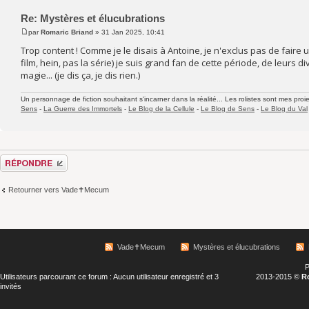
Re: Mystères et élucubrations
par
Romaric Briand
» 31 Jan 2025, 10:41
Trop content ! Comme je le disais à Antoine, je n'exclus pas de faire
film, hein, pas la série) je suis grand fan de cette période, de leurs
magie... (je dis ça, je dis rien.)
Un personnage de fiction souhaitant s'incarner dans la réalité... Les rolistes sont mes proie
Sens
-
La Guerre des Immortels
-
Le Blog de la Cellule
-
Le Blog de Sens
-
Le Blog du Val
Répondre
Retourner vers Vade✝Mecum
Vade✝Mecum
Mystères et élucubrations
P
Utilisateurs parcourant ce forum : Aucun utilisateur enregistré et 3
2013-2015 ©
R
invités