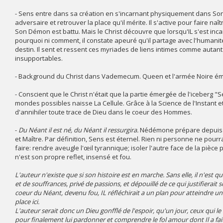
- Sens entre dans sa création en s'incarnant physiquement dans Son 
adversaire et retrouver la place qu'il mérite. Il s'active pour faire na
Son Démon est battu. Mais le Christ découvre que lorsqu'IL s'est inca
pourquoi ni comment, il constate apeuré qu'il partage avec l'humanité t
destin. Il sent et ressent ces myriades de liens intimes comme autan
insupportables.
- Background du Christ dans Vademecum. Queen et l'armée Noire émer
- Conscient que le Christ n'était que la partie émergée de l'iceberg "
mondes possibles naisse La Cellule. Grâce à la Science de l'Instant 
d'annihiler toute trace de Dieu dans le coeur des Hommes.
-
Du Néant il est né, du Néant il ressurgira.
Nédémone prépare depuis to
et Maître. Par définition, Sens est éternel. Rien ni personne ne pou
faire: rendre aveugle l'œil tyrannique; isoler l'autre face de la pièce
n'est son propre reflet, insensé et fou.
L'auteur n'existe que si son histoire est en marche. Sans elle, il n'es
et de souffrances, privé de passions, et dépouillé de ce qui justifierait
coeur du Néant, devenu fou, IL réfléchirait a un plan pour atteindre un
place ici.
L'auteur serait donc un Dieu gonfflé de l'espoir, qu'un jour, ceux qui le 
pour finalement lui pardonner et comprendre le fol amour dont Il a fai