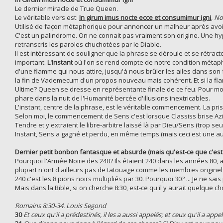
Le dernier miracle de True Queen.
Le véritable vers est:
In girum imus nocte ecce et consumimur igni
,
No
Utilisé de façon métaphorique pour annoncer un malheur après avoir 
C'est un palindrome. On ne connait pas vraiment son origine. Une h
retranscris les paroles chuchotées par le Diable.
Il est intéressant de souligner que la phrase se déroule et se rétra
important.
L'Instant
où l'on se rend compte de notre condition métap
d'une flamme qui nous attire, jusqu'à nous brûler les ailes dans son feu
la fin de Vademecum d'un propos nouveau mais cohérent. Et si la flam
Ultime? Queen se dresse en représentante finale de ce feu. Pour montr
phare dans la nuit de l'Humanité bercée d'illusions inextricables.
L'instant, centre de la phrase, est le véritable commencement. La pr
Selon moi, le commencement de Sens c'est lorsque Classiss brise Azi
Tendre et y extraient le libre-arbitre laissé là par Dieu/Sens (trop 
Instant, Sens a gagné et perdu, en même temps (mais ceci est une autre
Dernier petit bonbon fantasque et absurde (mais qu'est-ce que c'est 
Pourquoi l'Armée Noire des 240? Ils étaient 240 dans les années 80, au
plupart n'ont d'ailleurs pas de tatouage comme les membres originels
240 c'est les 8 pions noirs multipliés par 30. Pourquoi 30? ... Je ne sais 
Mais dans la Bible, si on cherche 8:30, est-ce qu'il y aurait quelque c
Romains 8:30-34. Louis Segond
30
Et ceux qu'il a prédestinés, il les a aussi appelés; et ceux qu'il a appelés, 