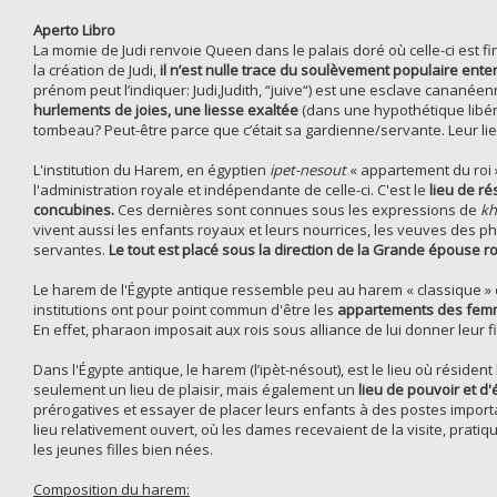
Aperto Libro
La momie de Judi renvoie Queen dans le palais doré où celle-ci est f
la création de Judi,
il n’est nulle trace du soulèvement populaire ent
prénom peut l’indiquer: Judi,Judith, “juive“) est une esclave cananéenn
hurlements de joies, une liesse exaltée
(dans une hypothétique libér
tombeau? Peut-être parce que c’était sa gardienne/servante. Leur lien 
L'institution du Harem, en égyptien
ipet-nesout
« appartement du roi 
l'administration royale et indépendante de celle-ci. C'est le
lieu de r
concubines.
Ces dernières sont connues sous les expressions de
kh
vivent aussi les enfants royaux et leurs nourrices, les veuves des p
servantes.
Le tout est placé sous la direction de la Grande épouse r
Le harem de l'Égypte antique ressemble peu au harem « classique » d
institutions ont pour point commun d'être les
appartements des fe
En effet, pharaon imposait aux rois sous alliance de lui donner leur fi
Dans l'Égypte antique, le harem (l’ipèt-nésout), est le lieu où résident 
seulement un lieu de plaisir, mais également un
lieu de pouvoir et d
prérogatives et essayer de placer leurs enfants à des postes import
lieu relativement ouvert, où les dames recevaient de la visite, pratiq
les jeunes filles bien nées.
Composition du harem: