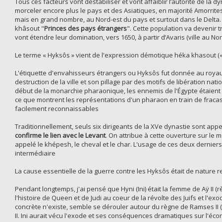
Tous ces facteurs vont déstabiliser et vont affaiblir l’autorité de la d
morceler encore plus le pays et des Asiatiques, en majorité Amorrites 
mais en grand nombre, au Nord-est du pays et surtout dans le Delta. 
khâsout "
Princes des pays étrangers
". Cette population va devenir 
vont étendre leur domination, vers 1650, à partir d’Avaris (ville au Nor
Le terme « Hyksôs » vient de l'expression démotique héka khasout (« m
L'étiquette d'envahisseurs étrangers ou Hyksôs fut donnée au royau
destruction de la ville et son pillage par des motifs de libération na
début de la monarchie pharaonique, les ennemis de l'Égypte étaient 
ce que montrent les représentations d'un pharaon en train de fraca
facilement reconnaissables
Traditionnellement, seuls six dirigeants de la XVe dynastie sont a
confirme le lien avec le Levant
. On attribue à cette ouverture sur le 
appelé le khépesh, le cheval et le char. L'usage de ces deux derniers
intermédiaire
La cause essentielle de la guerre contre les Hyksôs était de nature re
Pendant longtemps, j'ai pensé que Hyni (Ini) était la femme de Aÿ II (r
l'histoire de Queen et de Judi au coeur de la révolte des Juifs et l
concrète n'existe, semble se dérouler autour du règne de Ramses II 
II. Ini aurait vécu l'exode et ses conséquences dramatiques sur l'éc