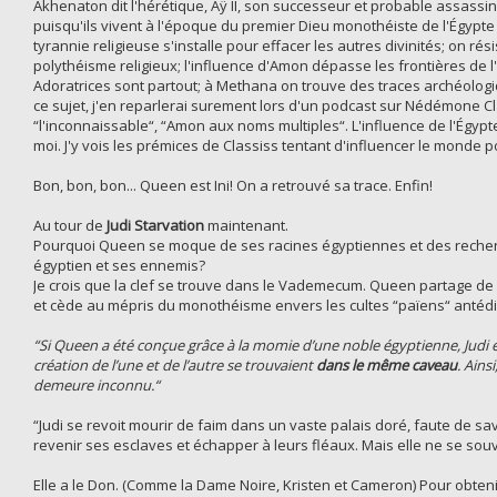
Akhenaton dit l'hérétique, Aÿ II, son successeur et probable assassin
puisqu'ils vivent à l'époque du premier Dieu monothéiste de l'Égypte 
tyrannie religieuse s'installe pour effacer les autres divinités; on ré
polythéisme religieux; l'influence d'Amon dépasse les frontières de
Adoratrices sont partout; à Methana on trouve des traces archéolog
ce sujet, j'en reparlerai surement lors d'un podcast sur Nédémone Cl
“l'inconnaissable“, “Amon aux noms multiples“. L'influence de l'Égyp
moi. J'y vois les prémices de Classiss tentant d'influencer le monde po
Bon, bon, bon... Queen est Ini! On a retrouvé sa trace. Enfin!
Au tour de
Judi Starvation
maintenant.
Pourquoi Queen se moque de ses racines égyptiennes et des recher
égyptien et ses ennemis?
Je crois que la clef se trouve dans le Vademecum. Queen partage de n
et cède au mépris du monothéisme envers les cultes “païens“ antédi
“Si Queen a été conçue grâce à la momie d’une noble égyptienne, Judi e
création de l’une et de l’autre se trouvaient
dans le même caveau
. Ains
demeure inconnu.“
“Judi se revoit mourir de faim dans un vaste palais doré, faute de sav
revenir ses esclaves et échapper à leurs fléaux. Mais elle ne se so
Elle a le Don. (Comme la Dame Noire, Kristen et Cameron) Pour obtenir