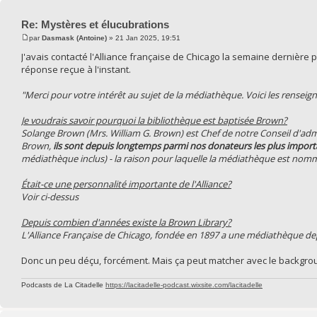
Re: Mystères et élucubrations
par
Dasmask (Antoine)
» 21 Jan 2025, 19:51
J'avais contacté l'Alliance française de Chicago la semaine dernière
réponse reçue à l'instant.
"Merci pour votre intérêt au sujet de la médiathèque. Voici les rense
Je voudrais savoir pourquoi la bibliothèque est baptisée Brown?
Solange Brown (Mrs. William G. Brown) est Chef de notre Conseil d'admi
Brown,
ils sont depuis longtemps parmi nos donateurs les plus import
médiathèque inclus) - la raison pour laquelle la médiathèque est no
Était-ce une personnalité importante de l'Alliance?
Voir ci-dessus
Depuis combien d'années existe la Brown Library?
L'Alliance Française de Chicago, fondée en 1897 a une médiathèque de
Donc un peu déçu, forcément. Mais ça peut matcher avec le backgro
Podcasts de La Citadelle
https://lacitadelle-podcast.wixsite.com/lacitadelle