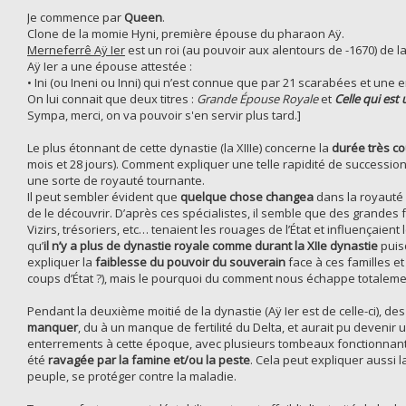
Je commence par
Queen
.
Clone de la momie Hyni, première épouse du pharaon Aÿ.
Merneferrê Aÿ Ier
est un roi (au pouvoir aux alentours de -1670) de l
Aÿ Ier a une épouse attestée :
• Ini (ou Ineni ou Inni) qui n’est connue que par 21 scarabées et un
On lui connait que deux titres :
Grande Épouse Royale
et
Celle qui est 
Sympa, merci, on va pouvoir s'en servir plus tard.]
Le plus étonnant de cette dynastie (la XIIIe) concerne la
durée très c
mois et 28 jours). Comment expliquer une telle rapidité de successi
une sorte de royauté tournante.
Il peut sembler évident que
quelque chose changea
dans la royauté 
de le découvrir. D’après ces spécialistes, il semble que des grandes f
Vizirs, trésoriers, etc… tenaient les rouages de l’État et influençaient
qu’
il n’y a plus de dynastie royale comme durant la XIIe dynastie
puis
expliquer la
faiblesse du pouvoir du souverain
face à ces familles et
coups d’État ?), mais le pourquoi du comment nous échappe totaleme
Pendant la deuxième moitié de la dynastie (Aÿ Ier est de celle-ci), 
manquer
, du à un manque de fertilité du Delta, et aurait pu devenir 
enterrements à cette époque, avec plusieurs tombeaux fonctionna
été
ravagée par la famine et/ou la peste
. Cela peut expliquer aussi 
peuple, se protéger contre la maladie.