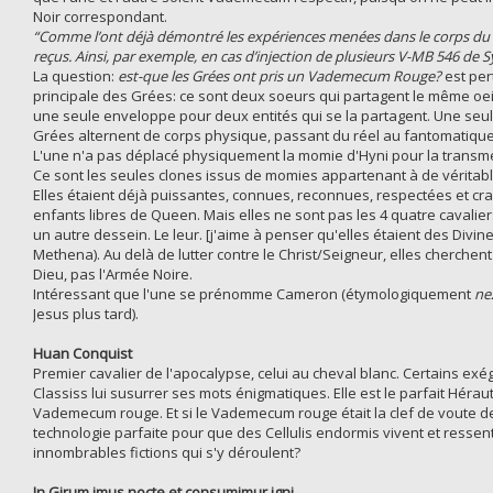
Noir correspondant.
“Comme l’ont déjà démontré les expériences menées dans le corps du C
reçus. Ainsi, par exemple, en cas d’injection de plusieurs V-MB 546 de S
La question:
est-que les Grées ont pris un Vademecum Rouge?
est per
principale des Grées: ce sont deux soeurs qui partagent le même oeil 
une seule enveloppe pour deux entités qui se la partagent. Une seule
Grées alternent de corps physique, passant du réel au fantomatique à
L'une n'a pas déplacé physiquement la momie d'Hyni pour la transmettre
Ce sont les seules clones issus de momies appartenant à de vérita
Elles étaient déjà puissantes, connues, reconnues, respectées et crai
enfants libres de Queen. Mais elles ne sont pas les 4 quatre cavaliers
un autre dessein. Le leur. [j'aime à penser qu'elles étaient des Div
Methena). Au delà de lutter contre le Christ/Seigneur, elles cherchent
Dieu, pas l'Armée Noire.
Intéressant que l'une se prénomme Cameron (étymologiquement
ne
Jesus plus tard).
Huan Conquist
Premier cavalier de l'apocalypse, celui au cheval blanc. Certains exég
Classiss lui susurrer ses mots énigmatiques. Elle est le parfait Hérau
Vademecum rouge. Et si le Vademecum rouge était la clef de voute de l
technologie parfaite pour que des Cellulis endormis vivent et resse
innombrables fictions qui s'y déroulent?
In Girum imus nocte et consumimur igni