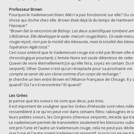
Professeur Brown
Pourquoi le Vademecum blanc 666 n'a pas fonctionné sur elle? Ou comm
chose qui cloche chez elle. Brown était déjà là du temps de Hartmann
l'époque?
“Brown fait la rencontre de Bishop. Les deux scientifiques tombent 
LifeScience. Elle développe le vade- mecum rouge/blanc. Ce vade-mecum
rouge reçoit, non pas la moitié des blessures, mais la totalité des b
l’opération Aigle total.“
Ceci sous entend que le Vademecum rouge est créé par Brown elle-mê
chronologique pourtant). L'Armée Noire est seule détentrice de cet
Queen de vivre éternellement [ce qu'elle fera, soyez en certain. Du mo
serpent]. Other Queen n'est qu'un réceptacle pour sa prochaine vie.
compte se servir de son clone comme d’un corps de rechange.“
Je cherche un lien entre Brown et l'Alliance Française de Chicago. Il
quand? Où l'a-t-il rencontrée? Et quand?
Les Grées
Je pense que les soeurs ne sont que deux, pas trois.
Il est important de souligner que les Grées d'Hésiode sont nées ridée
ressemblent à ce qu'on peut voir dans certains films: rabougries et s
leurs petites soeurs, les Gorgones (cheveux serpents, miracle qui tr
Le vademecum permet de transmettre seulement les blessures subies
ont pris l'une et l'autre un Vademecum rouge, cela ne peut pas décle
que l'une et l'autre soient Vademecum respectif, puisqu'on ne pe