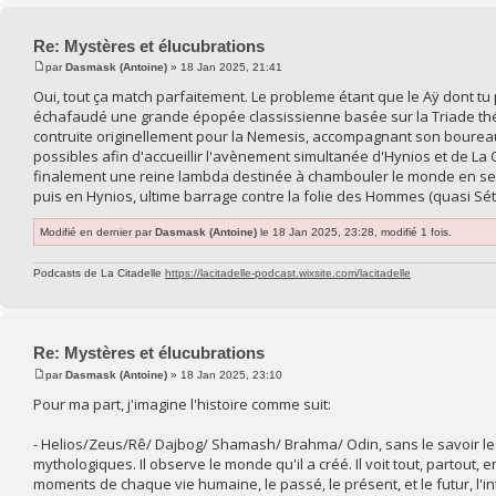
Re: Mystères et élucubrations
par
Dasmask (Antoine)
» 18 Jan 2025, 21:41
Oui, tout ça match parfaitement. Le probleme étant que le Aÿ dont tu pa
échafaudé une grande épopée classissienne basée sur la Triade thé
contruite originellement pour la Nemesis, accompagnant son boure
possibles afin d'accueillir l'avènement simultanée d'Hynios et de La Cel
finalement une reine lambda destinée à chambouler le monde en se 
puis en Hynios, ultime barrage contre la folie des Hommes (quasi Sét
Modifié en dernier par
Dasmask (Antoine)
le 18 Jan 2025, 23:28, modifié 1 fois.
Podcasts de La Citadelle
https://lacitadelle-podcast.wixsite.com/lacitadelle
Re: Mystères et élucubrations
par
Dasmask (Antoine)
» 18 Jan 2025, 23:10
Pour ma part, j'imagine l'histoire comme suit:
- Helios/Zeus/Rê/ Dajbog/ Shamash/ Brahma/ Odin, sans le savoir le
mythologiques. Il observe le monde qu'il a créé. Il voit tout, partout
moments de chaque vie humaine, le passé, le présent, et le futur, l'i