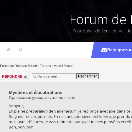
Forum de 
Pour parler de Sens, du Val, d
Mystèr
Rejoignez-n
Forum de Romaric Briand
›
Forums
›
Vade✝Mecum
Répondre
Mystères et élucubrations
par
Dasmask (Antoine)
» 17 Jan 2025, 19:49
Bonjour,
En pleine préparation de Vademecum, je replonge avec joie dans ce ma
Seigneur et ses ouailles. En relisant attentivement le livre, je pren
tout juste effleurés. Je vais tenter de partager ici mes pensées et ré
Bon, bon, bon...