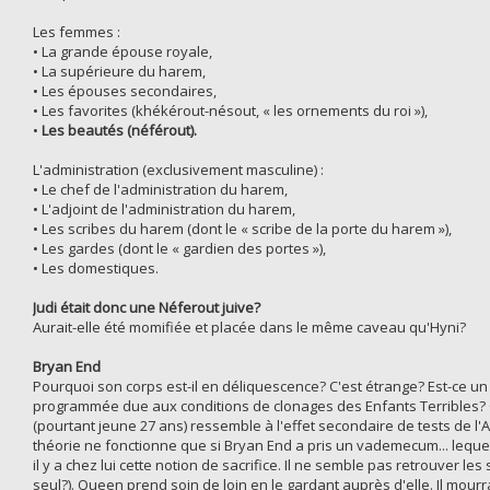
Les femmes :
• La grande épouse royale,
• La supérieure du harem,
• Les épouses secondaires,
• Les favorites (khékérout-nésout, « les ornements du roi »),
•
Les beautés (néférout).
L'administration (exclusivement masculine) :
• Le chef de l'administration du harem,
• L'adjoint de l'administration du harem,
• Les scribes du harem (dont le « scribe de la porte du harem »),
• Les gardes (dont le « gardien des portes »),
• Les domestiques.
Judi était donc une Néferout juive?
Aurait-elle été momifiée et placée dans le même caveau qu'Hyni?
Bryan End
Pourquoi son corps est-il en déliquescence? C'est étrange? Est-ce un
programmée due aux conditions de clonages des Enfants Terribles? O
(pourtant jeune 27 ans) ressemble à l'effet secondaire de tests de l'A
théorie ne fonctionne que si Bryan End a pris un vademecum... lequel?
il y a chez lui cette notion de sacrifice. Il ne semble pas retrouver le
seul?). Queen prend soin de loin en le gardant auprès d'elle. Il mourra