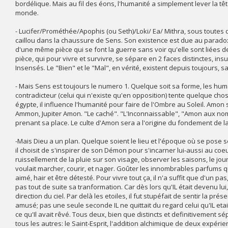
bordélique. Mais au fil des éons, l'humanité a simplement lever la tête
monde.
- Lucifer/Prométhée/Apophis (ou Seth)/Loki/ Ea/ Mithra, sous toutes
caillou dans la chaussure de Sens. Son existence est due au paradoxe 
d'une même pièce qui se font la guerre sans voir qu'elle sont liées de
pièce, qui pour vivre et survivre, se sépare en 2 faces distinctes, insu
Insensés. Le "Bien" et le "Mal", en vérité, existent depuis toujours,
- Mais Sens est toujours le numero 1. Quelque soit sa forme, les humai
contradicteur (celui qui n'existe qu'en opposition) tente quelque cho
égypte, il influence l'humanité pour faire de l'Ombre au Soleil. Am
Ammon, Jupiter Amon. "Le caché". "L'Inconnaissable", "Amon aux noms 
prenant sa place. Le culte d'Amon sera a l'origine du fondement de 
-Mais Dieu a un plan. Quelque soient le lieu et l'époque où se pose so
il choisit de s'inspirer de son Démon pour s'incarner lui-aussi au co
ruissellement de la pluie sur son visage, observer les saisons, le jour e
voulait marcher, courir, et nager. Goûter les innombrables parfums qu'i
aimé, hair et être détesté. Pour vivre tout ça, il n'a suffit que d'un pas
pas tout de suite sa tranformation. Car dès lors qu'IL était devenu lu
direction du ciel. Par delà les etoiles, il fut stupéfait de sentir la pr
amusé; pas une seule seconde IL ne quittait du regard celui qu'IL eta
ce qu'Il avait rêvé. Tous deux, bien que distincts et definitivement s
tous les autres: le Saint-Esprit, l'addition alchimique de deux expéri