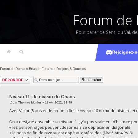
Forum de 
Pour parler de Sens, du Val, d
Niveau 1
Rejoignez-n
Forum de Romaric Briand
›
Forums
›
Donjons & Dominos
Répondre
Niveau 11 : le niveau du Chaos
par
Thomas Munier
» 11 Avr 2022, 18:49
Avec Victor (5 ans et demi), on a fini le niveau 10 du mode histoire e
On a designé ensemble un niveau 11, y'a pas vraiment d'histoire pou
+ les personnages peuvent désormais se déplacer en diagonale
+ le boss de fin de niveau est dopé aux stéroides (Mvt 5 Att 4 PV 8)