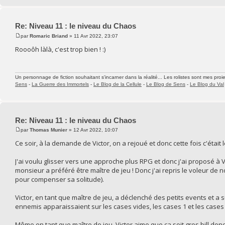
Re: Niveau 11 : le niveau du Chaos
par
Romaric Briand
» 11 Avr 2022, 23:07
Roooôh làlà, c'est trop bien ! :)
Un personnage de fiction souhaitant s'incarner dans la réalité... Les rolistes sont mes proie
Sens
-
La Guerre des Immortels
-
Le Blog de la Cellule
-
Le Blog de Sens
-
Le Blog du Val
Re: Niveau 11 : le niveau du Chaos
par
Thomas Munier
» 12 Avr 2022, 10:07
Ce soir, à la demande de Victor, on a rejoué et donc cette fois c'était 
J'ai voulu glisser vers une approche plus RPG et donc j'ai proposé à V
monsieur a préféré être maître de jeu ! Donc j'ai repris le voleur de n
pour compenser sa solitude).
Victor, en tant que maître de jeu, a déclenché des petits events et a s
ennemis apparaissaient sur les cases vides, les cases 1 et les cases 2
Même en tant que maître de jeu, Victor aime que ça soit gros bill donc