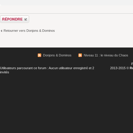
Répondre
Retourner vers Donjons & Dominos
Donjons & Dominos
Niveau 11 : le niveau du Chaos
P
Utilisateurs parcourant ce forum : Aucun utilisateur enregistré et 2
2013-2015 ©
R
invités