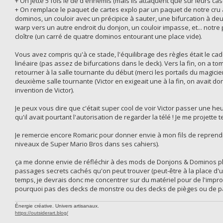
+ On jette 5 fois le dé d'ennemis (mais ils attaquent que sur leurs case
+ On remplace le paquet de cartes explo par un paquet de notre cru a
dominos, un couloir avec un précipice à sauter, une bifurcation à deu
warp vers un autre endroit du donjon, un couloir impasse, et... notr
cloître (un carré de quatre dominos entourant une place vide).
Vous avez compris qu'à ce stade, l'équilibrage des règles était le cade
linéaire (pas assez de bifurcations dans le deck). Vers la fin, on a t
retourner à la salle tournante du début (merci les portails du magicien
deuxième salle tournante (Victor en exigeait une à la fin, on avait d
invention de Victor).
Je peux vous dire que c'était super cool de voir Victor passer une h
qu'il avait pourtant l'autorisation de regarder la télé ! Je me proje
Je remercie encore Romaric pour donner envie à mon fils de reprendre 
niveaux de Super Mario Bros dans ses cahiers).
ça me donne envie de réfléchir à des mods de Donjons & Dominos pl
passages secrets cachés qu'on peut trouver (peut-être à la place d'un
temps, je devrais donc me concentrer sur du matériel pour de l'impro
pourquoi pas des decks de monstre ou des decks de pièges ou de pa
Énergie créative. Univers artisanaux.
https://outsiderart.blog/