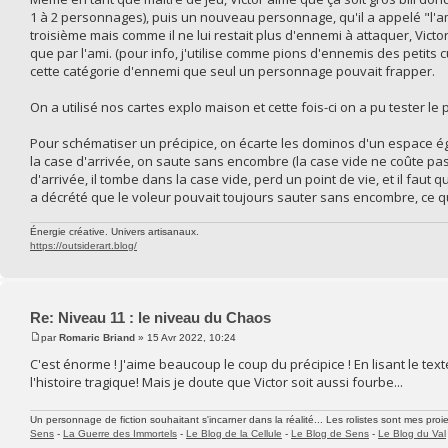
1 à 2 personnages), puis un nouveau personnage, qu'il a appelé "l'ami".
troisième mais comme il ne lui restait plus d'ennemi à attaquer, Vict
que par l'ami. (pour info, j'utilise comme pions d'ennemis des petits c
cette catégorie d'ennemi que seul un personnage pouvait frapper.
On a utilisé nos cartes explo maison et cette fois-ci on a pu tester le 
Pour schématiser un précipice, on écarte les dominos d'un espace égal
la case d'arrivée, on saute sans encombre (la case vide ne coûte pas
d'arrivée, il tombe dans la case vide, perd un point de vie, et il faut
a décrété que le voleur pouvait toujours sauter sans encombre, ce qu
Énergie créative. Univers artisanaux.
https://outsiderart.blog/
Re: Niveau 11 : le niveau du Chaos
par
Romaric Briand
» 15 Avr 2022, 10:24
C'est énorme ! J'aime beaucoup le coup du précipice ! En lisant le texte
l'histoire tragique! Mais je doute que Victor soit aussi fourbe...
Un personnage de fiction souhaitant s'incarner dans la réalité... Les rolistes sont mes proie
Sens
-
La Guerre des Immortels
-
Le Blog de la Cellule
-
Le Blog de Sens
-
Le Blog du Val