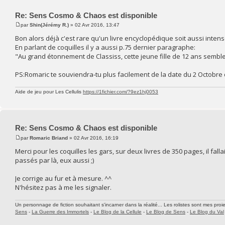
Re: Sens Cosmo & Chaos est disponible
par
Shin(Jérémy R.)
» 02 Avr 2016, 13:47
Bon alors déjà c'est rare qu'un livre encyclopédique soit aussi intense à
En parlant de coquilles il y a aussi p.75 dernier paragraphe:
"Au grand étonnement de Classiss, cette jeune fille de 12 ans sembl
PS:Romaric te souviendra-tu plus facilement de la date du 2 Octobr
Aide de jeu pour Les Cellulis
https://1fichier.com/?9ez1hj0053
Re: Sens Cosmo & Chaos est disponible
par
Romaric Briand
» 02 Avr 2016, 16:19
Merci pour les coquilles les gars, sur deux livres de 350 pages, il fall
passés par là, eux aussi ;)
Je corrige au fur et à mesure. ^^
N'hésitez pas à me les signaler.
Un personnage de fiction souhaitant s'incarner dans la réalité... Les rolistes sont mes proie
Sens
-
La Guerre des Immortels
-
Le Blog de la Cellule
-
Le Blog de Sens
-
Le Blog du Val