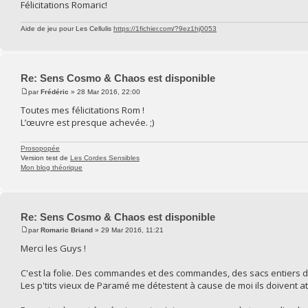
Félicitations Romaric!
Aide de jeu pour Les Cellulis
https://1fichier.com/?9ez1hj0053
Re: Sens Cosmo & Chaos est disponible
par
Frédéric
» 28 Mar 2016, 22:00
Toutes mes félicitations Rom !
L’œuvre est presque achevée. ;)
Prosopopée
Version test de
Les Cordes Sensibles
Mon blog théorique
Re: Sens Cosmo & Chaos est disponible
par
Romaric Briand
» 29 Mar 2016, 11:21
Merci les Guys !
C'est la folie. Des commandes et des commandes, des sacs entiers de S
Les p'tits vieux de Paramé me détestent à cause de moi ils doivent at