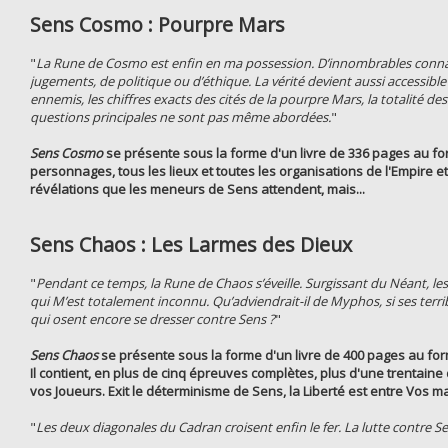
Sens Cosmo : Pourpre Mars
"
La Rune de Cosmo est enfin en ma possession. D’innombrables conna
jugements, de politique ou d’éthique. La vérité devient aussi accessible 
ennemis, les chiffres exacts des cités de la pourpre Mars, la totalité de
questions principales ne sont pas même abordées.
"
Sens Cosmo
se présente sous la forme d'un livre de 336 pages au form
personnages, tous les lieux et toutes les organisations de l'Empire et 
révélations que les meneurs de Sens attendent, mais...
Sens Chaos : Les Larmes des Dieux
"
Pendant ce temps, la Rune de Chaos s’éveille. Surgissant du Néant, les
qui M’est totalement inconnu. Qu’adviendrait-il de Myphos, si ses terr
qui osent encore se dresser contre Sens ?
"
Sens Chaos
se présente sous la forme d'un livre de 400 pages au forma
Il contient, en plus de cinq épreuves complètes, plus d'une trentai
vos Joueurs. Exit le déterminisme de Sens, la Liberté est entre Vos m
"
Les deux diagonales du Cadran croisent enfin le fer. La lutte contre Se