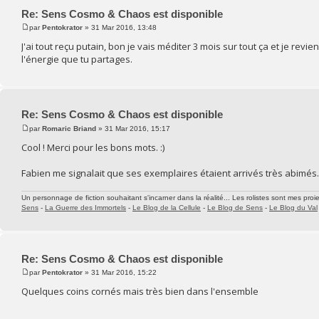
Re: Sens Cosmo & Chaos est disponible
par
Pentokrator
» 31 Mar 2016, 13:48
J'ai tout reçu putain, bon je vais méditer 3 mois sur tout ça et je rev
l'énergie que tu partages.
Re: Sens Cosmo & Chaos est disponible
par
Romaric Briand
» 31 Mar 2016, 15:17
Cool ! Merci pour les bons mots. :)
Fabien me signalait que ses exemplaires étaient arrivés très abimés.
Un personnage de fiction souhaitant s'incarner dans la réalité... Les rolistes sont mes proie
Sens
-
La Guerre des Immortels
-
Le Blog de la Cellule
-
Le Blog de Sens
-
Le Blog du Val
Re: Sens Cosmo & Chaos est disponible
par
Pentokrator
» 31 Mar 2016, 15:22
Quelques coins cornés mais très bien dans l'ensemble