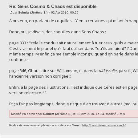
Re: Sens Cosmo & Chaos est disponible
par
Schultz (Jérôme S.)
» 02 Avr 2016, 00:25
Alors euh, en parlant de coquilles... Y'en a certaines qui m'ont échap
Donc, oui, je disais, des coquilles dans Sens Chaos :
page 333 : "cela le conduisait naturellement à tuer ceux qu'ils aimai
C'est vraiment le pluriel qu'il faut utiliser dans "qu'ils aimaient" ? D
même temps. M'enfin ça me semble incongru quand on parle dans le mê
confiance.
page 346, Ghaust tire sur Williamson, et dans la
didascalie
qui suit, 
l'ancienne version non corrigée ;)
Enfin, à la page des illustrations, il est indiqué que Cérès est en pag
version relecture ^^
Et ça fait pas longtemps, donc je risque d'en trouver d'autres (moi ou 
Modifié en dernier par
Schultz (Jérôme S.)
le 02 Avr 2016, 15:24, modifié 1 fois.
Podcasts amateurs et pleins de spoilers sur Sens :
http://desrolistesdanslacave.fr/