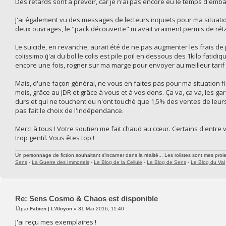
Des retards sont à prévoir, car je n'ai pas encore eu le temps d'emba
J'ai également vu des messages de lecteurs inquiets pour ma situatio
deux ouvrages, le "pack découverte" m'avait vraiment permis de réta
Le suicide, en revanche, aurait été de ne pas augmenter les frais d
colissimo (j'ai du bol le colis est pile poil en dessous des 1kilo fatidi
encore une fois, rogner sur ma marge pour envoyer au meilleur tari
Mais, d'une façon général, ne vous en faites pas pour ma situation fi
mois, grâce au JDR et grâce à vous et à vos dons. Ça va, ça va, les gar
durs et qui ne touchent ou n'ont touché que 1,5% des ventes de leur
pas fait le choix de l'indépendance.
Merci à tous ! Votre soutien me fait chaud au cœur. Certains d'entre 
trop gentil. Vous êtes top !
Un personnage de fiction souhaitant s'incarner dans la réalité... Les rolistes sont mes proie
Sens
-
La Guerre des Immortels
-
Le Blog de la Cellule
-
Le Blog de Sens
-
Le Blog du Val
Re: Sens Cosmo & Chaos est disponible
par
Fabien | L'Alcyon
» 31 Mar 2016, 11:40
J'ai reçu mes exemplaires !