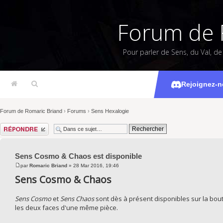
Forum de 
Pour parler de Sens, du Val, d
Sens Cosmo
Rejoignez-n
Forum de Romaric Briand
›
Forums
›
Sens Hexalogie
Répondre
Sens Cosmo & Chaos est disponible
par
Romaric Briand
» 28 Mar 2016, 19:46
Sens Cosmo & Chaos
Sens Cosmo
et
Sens Chaos
sont dès à présent disponibles sur la bou
les deux faces d'une même pièce.