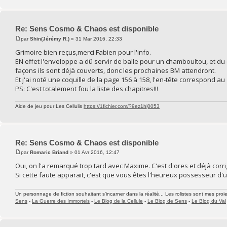
Re: Sens Cosmo & Chaos est disponible
par
Shin(Jérémy R.)
» 31 Mar 2016, 22:33
Grimoire bien reçus,merci Fabien pour l'info.
EN effet l'enveloppe a dû servir de balle pour un chamboultou, et du
façons ils sont déjà couverts, donc les prochaines BM attendront.
Et j'ai noté une coquille de la page 156 à 158, l'en-tête correspond a
PS: C'est totalement fou la liste des chapitres!!!
Aide de jeu pour Les Cellulis
https://1fichier.com/?9ez1hj0053
Re: Sens Cosmo & Chaos est disponible
par
Romaric Briand
» 01 Avr 2016, 12:47
Oui, on l'a remarqué trop tard avec Maxime. C'est d'ores et déjà corri
Si cette faute apparait, c'est que vous êtes l'heureux possesseur d
Un personnage de fiction souhaitant s'incarner dans la réalité... Les rolistes sont mes proie
Sens
-
La Guerre des Immortels
-
Le Blog de la Cellule
-
Le Blog de Sens
-
Le Blog du Val