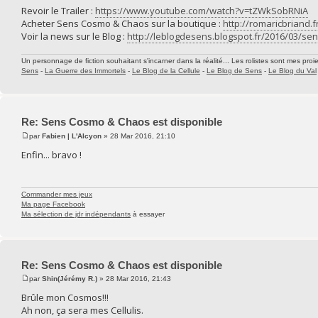
Revoir le Trailer :
https://www.youtube.com/watch?v=tZWkSobRNiA
Acheter Sens Cosmo & Chaos sur la boutique :
http://romaricbriand.f
Voir la news sur le Blog :
http://leblogdesens.blogspot.fr/2016/03/se
Un personnage de fiction souhaitant s'incarner dans la réalité... Les rolistes sont mes proie
Sens
-
La Guerre des Immortels
-
Le Blog de la Cellule
-
Le Blog de Sens
-
Le Blog du Val
Re: Sens Cosmo & Chaos est disponible
par
Fabien | L'Alcyon
» 28 Mar 2016, 21:10
Enfin... bravo !
Commander mes jeux
Ma page Facebook
Ma sélection de jdr indépendants
à essayer
Re: Sens Cosmo & Chaos est disponible
par
Shin(Jérémy R.)
» 28 Mar 2016, 21:43
Brûle mon Cosmos!!!
Ah non, ça sera mes Cellulis.