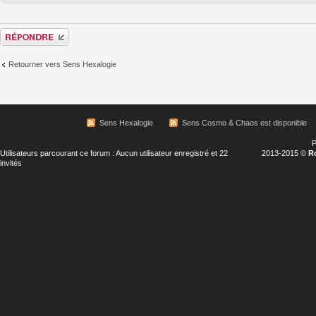
Répondre
Retourner vers Sens Hexalogie
Sens Hexalogie
Sens Cosmo & Chaos est disponible
P
Utilisateurs parcourant ce forum : Aucun utilisateur enregistré et 22
2013-2015 ©
R
invités