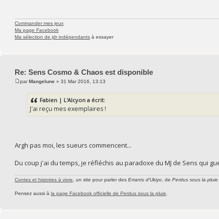
Commander mes jeux
Ma page Facebook
Ma sélection de jdr indépendants
à essayer
Re: Sens Cosmo & Chaos est disponible
par
Mangelune
» 31 Mar 2016, 13:13
Fabien | L'Alcyon a écrit:
J'ai reçu mes exemplaires !
Argh pas moi, les sueurs commencent...
Du coup j'ai du temps, je réfléchis au paradoxe du MJ de Sens qui gu
Contes et histoires à vivre
, un site pour parler des
Errants d'Ukiyo
, de
Perdus sous la pluie
Pensez aussi à
la page Facebook officielle de Perdus sous la pluie
.