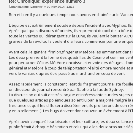
Re: Chronique: expérience numéro 3
par
Maxime (Laconfir)
» 09 Nov 2014, 12:18
Bon et bien il y a quelques temps nous avons enchaîné sur le Vanite
L'équipe est extrêmement soudée depuis l'incident avec Myphos. Ils s
Après quelques discours déprimés, ils reprenent du poil de la bête (c
toute les vérités qui dérangent sur la Lune, ils veulent le batiser A
graines de la révolte. Ils veulent d'ailleurs commencer par une enquê
Avant cela, le général finnlongfinger et Météore les emmenent dans
Les deux prennent la forme des quadrillas de Cosmo et commencent u
pour perturber Céline. Météore encaisse et envoie des déluges d'omb
général et Météore à coup de téléportation réalité ombre monde et avec
vers le vaniteux après être passé au marchand en coup de vent.
Assez rapidement ils constatent l'état du fragment (journaliste fouille
un directeur de journal rencontré par Sapho à la fac de Sydney.
La discussion qui suit est très longue et intéressante sur des sujets
que quelques articles polémiques soient lu par la majorité malgré la
freelance et qu'il les diffusera discrètement, ils profiteront de son ré
y en a tellement...). Les bugs doivent donc couvrir un évènement à l'E
Après avoir comparé leur biscotos et leur coiffure, les deux se lance d
public frémit à chaque hésitation et celui qui a les deux bras muscl