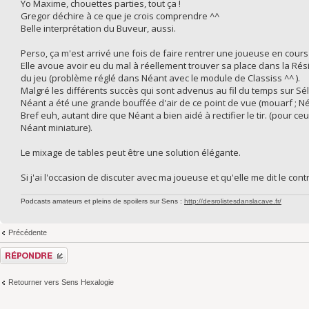
Yo Maxime, chouettes parties, tout ça !
Gregor déchire à ce que je crois comprendre ^^
Belle interprétation du Buveur, aussi.
Perso, ça m'est arrivé une fois de faire rentrer une joueuse en cours
Elle avoue avoir eu du mal à réellement trouver sa place dans la Résis
du jeu (problème réglé dans Néant avec le module de Classiss ^^ ).
Malgré les différents succès qui sont advenus au fil du temps sur Sé
Néant a été une grande bouffée d'air de ce point de vue (mouarf ; Néa
Bref euh, autant dire que Néant a bien aidé à rectifier le tir. (pour
Néant miniature).
Le mixage de tables peut être une solution élégante.
Si j'ai l'occasion de discuter avec ma joueuse et qu'elle me dit le cont
Podcasts amateurs et pleins de spoilers sur Sens :
http://desrolistesdanslacave.fr/
Précédente
Répondre
Retourner vers Sens Hexalogie