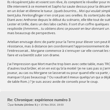
Ils récupèrent Julio et voient son rêve, ils comptent le réveiller pour 
Elle intervient à ce moment et Sapho lui saute dessus pour la désarm
en un éclair et élimine le tueur.
(quels bourrins... Moi qui voulait simp
tient Julia. Finnlongfinger n'en croit pas ses oreilles. Ils osrtent Juli
Etant avec Anthonie depuis le début du scénario, elle tilte tout de s
Lester et Urille, dans un des labo cachés. Il sort d'un coffre quelqu
resplioïde (
hmmmm... tu obtiens donc ce pouvoir en leur donnant un av
mais beaucoup de perspectives.
Artelian envisage donc de partir pour la Terre pour élever son peut êt
résistance, mas à distance (en coordonnant l'approvisionnement de n
l'intéresserait... Morgane commence à s'ennuyer car elle connait les sc
faire et va bientôt subir son drame.
J'ai l'impression que Mort marche trop bien avec cette table, mais TR
d'autres tout brûler, et on en est qu'à la moitié ! Je ne sais pas si j'ar
joueur, au cas ou Morgane se lasserait ou pour quand elle va partir, 
manque t il pas beaucoup ? Ou vaudrait il mieux quelqu'un qui a déj
de table Rom..) ? Je suis assez avide de conseils pour le coup.
Re: Chronique: expérience numéro 3
par
Schultz (Jérôme S.)
» 15 Nov 2014, 19:03