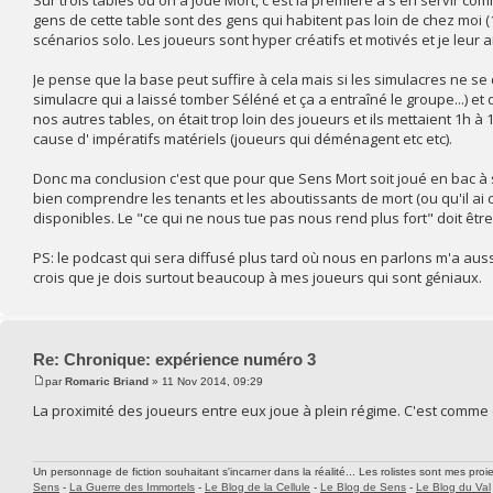
Sur trois tables où on a joué Mort, c'est la première à s'en servir co
gens de cette table sont des gens qui habitent pas loin de chez moi (1
scénarios solo. Les joueurs sont hyper créatifs et motivés et je leur a
Je pense que la base peut suffire à cela mais si les simulacres ne se
simulacre qui a laissé tomber Séléné et ça a entraîné le groupe...) et
nos autres tables, on était trop loin des joueurs et ils mettaient 1h 
cause d' impératifs matériels (joueurs qui déménagent etc etc).
Donc ma conclusion c'est que pour que Sens Mort soit joué en bac à sa
bien comprendre les tenants et les aboutissants de mort (ou qu'il ai co
disponibles. Le "ce qui ne nous tue pas nous rend plus fort" doit être
PS: le podcast qui sera diffusé plus tard où nous en parlons m'a auss
crois que je dois surtout beaucoup à mes joueurs qui sont géniaux.
Re: Chronique: expérience numéro 3
par
Romaric Briand
» 11 Nov 2014, 09:29
La proximité des joueurs entre eux joue à plein régime. C'est comme 
Un personnage de fiction souhaitant s'incarner dans la réalité... Les rolistes sont mes proie
Sens
-
La Guerre des Immortels
-
Le Blog de la Cellule
-
Le Blog de Sens
-
Le Blog du Val