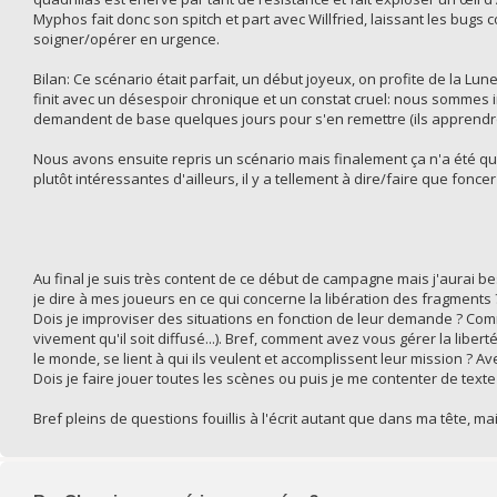
Myphos fait donc son spitch et part avec Willfried, laissant les bugs
soigner/opérer en urgence.
Bilan: Ce scénario était parfait, un début joyeux, on profite de la Lun
finit avec un désespoir chronique et un constat cruel: nous sommes
demandent de base quelques jours pour s'en remettre (ils apprendront 
Nous avons ensuite repris un scénario mais finalement ça n'a été 
plutôt intéressantes d'ailleurs, il y a tellement à dire/faire que fon
Au final je suis très content de ce début de campagne mais j'aurai bes
je dire à mes joueurs en ce qui concerne la libération des fragments
Dois je improviser des situations en fonction de leur demande ? Comm
vivement qu'il soit diffusé...). Bref, comment avez vous gérer la libe
le monde, se lient à qui ils veulent et accomplissent leur mission ? 
Dois je faire jouer toutes les scènes ou puis je me contenter de texte
Bref pleins de questions fouillis à l'écrit autant que dans ma tête, m