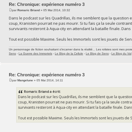
Re: Chronique: expérience numéro 3
par
Romaric Briand
» 05 Mai 2014, 10:32
Dans le podcast sur les Quadrillas, ils me semblent que la question es
coup, Kranisten pourrait ne pas mourir. Si tu fais ça la seule contraint
survivants resteront à Aqua-city en attendant la bataille finale. Dan
Tout est possible Maxime. Seuls les Immortels sont les jouets de Sens
Un personnage de fiction souhaitant s'incarner dans la réalité... Les rolistes sont mes proie
Sens
-
La Guerre des Immortels
-
Le Blog de la Cellule
-
Le Blog de Sens
-
Le Blog du Val
Re: Chronique: expérience numéro 3
par
Mangelune
» 05 Mai 2014, 14:11
Romaric Briand a écrit:
Dans le podcast sur les Quadrillas, ils me semblent que la question
coup, Kranisten pourrait ne pas mourir. Si tu fais ça la seule contra
survivants resteront à Aqua-city en attendant la bataille finale. D
Tout est possible Maxime. Seuls les Immortels sont les jouets de S