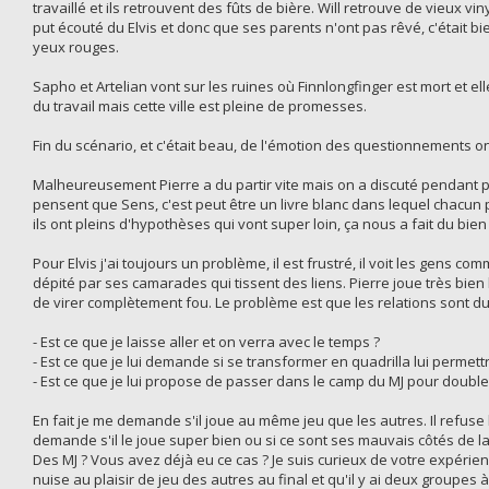
travaillé et ils retrouvent des fûts de bière. Will retrouve de vieux viny
put écouté du Elvis et donc que ses parents n'ont pas rêvé, c'était bie
yeux rouges.
Sapho et Artelian vont sur les ruines où Finnlongfinger est mort et ell
du travail mais cette ville est pleine de promesses.
Fin du scénario, et c'était beau, de l'émotion des questionnements on a
Malheureusement Pierre a du partir vite mais on a discuté pendant pr
pensent que Sens, c'est peut être un livre blanc dans lequel chacun 
ils ont pleins d'hypothèses qui vont super loin, ça nous a fait du bien 
Pour Elvis j'ai toujours un problème, il est frustré, il voit les gens c
dépité par ses camarades qui tissent des liens. Pierre joue très bie
de virer complètement fou. Le problème est que les relations sont du
- Est ce que je laisse aller et on verra avec le temps ?
- Est ce que je lui demande si se transformer en quadrilla lui permett
- Est ce que je lui propose de passer dans le camp du MJ pour double 
En fait je me demande s'il joue au même jeu que les autres. Il refuse 
demande s'il le joue super bien ou si ce sont ses mauvais côtés de la 
Des MJ ? Vous avez déjà eu ce cas ? Je suis curieux de votre expérie
nuise au plaisir de jeu des autres au final et qu'il y ai deux groupes à 