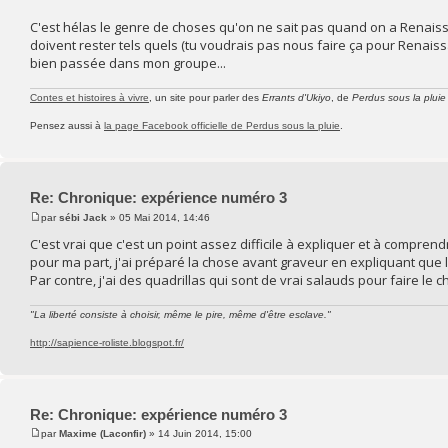
C'est hélas le genre de choses qu'on ne sait pas quand on a Renai
doivent rester tels quels (tu voudrais pas nous faire ça pour Renaiss
bien passée dans mon groupe...
Contes et histoires à vivre
, un site pour parler des
Errants d'Ukiyo
, de
Perdus sous la pluie
Pensez aussi à
la page Facebook officielle de Perdus sous la pluie
.
Re: Chronique: expérience numéro 3
par
sébi Jack
» 05 Mai 2014, 14:46
C'est vrai que c'est un point assez difficile à expliquer et à comprend
pour ma part, j'ai préparé la chose avant graveur en expliquant que le
Par contre, j'ai des quadrillas qui sont de vrai salauds pour faire le 
"La liberté consiste à choisir, même le pire, même d'être esclave."
http://sapience-roliste.blogspot.fr/
Re: Chronique: expérience numéro 3
par
Maxime (Laconfir)
» 14 Juin 2014, 15:00