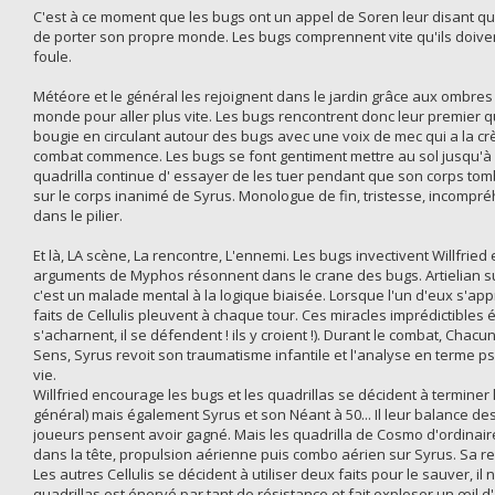
C'est à ce moment que les bugs ont un appel de Soren leur disant que W
de porter son propre monde. Les bugs comprennent vite qu'ils doivent a
foule.
Météore et le général les rejoignent dans le jardin grâce aux ombres
monde pour aller plus vite. Les bugs rencontrent donc leur premier q
bougie en circulant autour des bugs avec une voix de mec qui a la crèv
combat commence. Les bugs se font gentiment mettre au sol jusqu'à 
quadrilla continue d' essayer de les tuer pendant que son corps tomb
sur le corps inanimé de Syrus. Monologue de fin, tristesse, incompréh
dans le pilier.
Et là, LA scène, La rencontre, L'ennemi. Les bugs invectivent Willfrie
arguments de Myphos résonnent dans le crane des bugs. Artielian su
c'est un malade mental à la logique biaisée. Lorsque l'un d'eux s'ap
faits de Cellulis pleuvent à chaque tour. Ces miracles imprédictibles
s'acharnent, il se défendent ! ils y croient !). Durant le combat, Cha
Sens, Syrus revoit son traumatisme infantile et l'analyse en terme p
vie.
Willfried encourage les bugs et les quadrillas se décident à terminer
général) mais également Syrus et son Néant à 50... Il leur balance de
joueurs pensent avoir gagné. Mais les quadrilla de Cosmo d'ordinair
dans la tête, propulsion aérienne puis combo aérien sur Syrus. Sa re
Les autres Cellulis se décident à utiliser deux faits pour le sauver, il
quadrillas est énervé par tant de résistance et fait exploser un œil d'