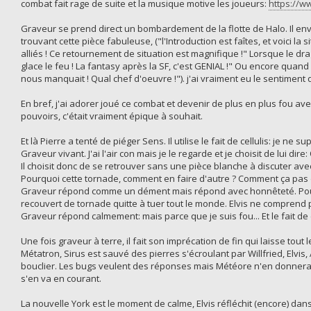
combat fait rage de suite et la musique motive les joueurs:
https://
Graveur se prend direct un bombardement de la flotte de Halo. Il envoi
trouvant cette pièce fabuleuse, ("l'Introduction est faîtes, et voici l
alliés ! Ce retournement de situation est magnifique !" Lorsque le drag
glace le feu ! La fantasy après la SF, c'est GENIAL !" Ou encore quand 
nous manquait ! Qual chef d'oeuvre !"). j'ai vraiment eu le sentiment
En bref, j'ai adorer joué ce combat et devenir de plus en plus fou ave
pouvoirs, c'était vraiment épique à souhait.
Et là Pierre a tenté de piéger Sens. Il utilise le fait de cellulis: je n
Graveur vivant. J'ai l'air con mais je le regarde et je choisit de lui
Il choisit donc de se retrouver sans une pièce blanche à discuter avec
Pourquoi cette tornade, comment en faire d'autre ? Comment ça pas 
Graveur répond comme un dément mais répond avec honnêteté. Pour ret
recouvert de tornade quitte à tuer tout le monde. Elvis ne comprend p
Graveur répond calmement: mais parce que je suis fou... Et le fait de c
Une fois graveur à terre, il fait son imprécation de fin qui laisse tout
Métatron, Sirus est sauvé des pierres s'écroulant par Willfried, Elv
bouclier. Les bugs veulent des réponses mais Météore n'en donnera pas
s'en va en courant.
La nouvelle York est le moment de calme, Elvis réfléchit (encore) dans so