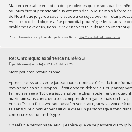
Ma dernière table en date a des problèmes qui ne sont pas les mêmes,
toujours être super attentif aux attentes des joueurs mais à force 
de Néant que je garde sous le coude à ce sujet, pour un futur podcast de
Avec ceux-ci, le dialogue a été primordial pour régler les soucis. Je p
problèmes avec eux, tiens. Je reviens vers toi si ils me soumettent qu
Podcasts amateurs et pleins de spoilers sur Sens :
http://desrolistesdanslacave.fr/
Re: Chronique: expérience numéro 3
par
Maxime (Laconfir)
» 22 Avr 2014, 22:25
Merci pour ton retour Jerome.
Après discussion avec le joueur, nous allons accélérer la transformat
n'avait pas saisit le propos. Il était donc en dehors du jeu par rappo
fair eun virage à 180 degrés, transformé Elvis rapidement en quadrilla
maximum sans chercher à tout comprendre in game, mais on fera plus
en souffre. En fait, avec son passif et son statut, Milhaz avait déjà 
faisait figure d'ovni et pensait que créer un personnage à fond dans la 
concentrer sur un archétype.
On refait le personnage Jeudi, j'espère que ça se passera du coup bi