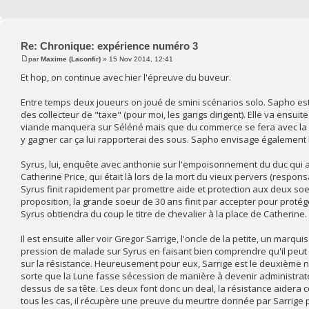
Re: Chronique: expérience numéro 3
par
Maxime (Laconfir)
» 15 Nov 2014, 12:41
Et hop, on continue avec hier l'épreuve du buveur.
Entre temps deux joueurs on joué de smini scénarios solo. Sapho est 
des collecteur de "taxe" (pour moi, les gangs dirigent). Elle va ensuit
viande manquera sur Séléné mais que du commerce se fera avec la Terr
y gagner car ça lui rapporterai des sous. Sapho envisage également 
Syrus, lui, enquête avec anthonie sur l'empoisonnement du duc qui alla
Catherine Price, qui était là lors de la mort du vieux pervers (respon
Syrus finit rapidement par promettre aide et protection aux deux soeur
proposition, la grande soeur de 30 ans finit par accepter pour protég
Syrus obtiendra du coup le titre de chevalier à la place de Catherine.
Il est ensuite aller voir Gregor Sarrige, l'oncle de la petite, un marquis
pression de malade sur Syrus en faisant bien comprendre qu'il peut 
sur la résistance. Heureusement pour eux, Sarrige est le deuxième no
sorte que la Lune fasse sécession de manière à devenir administrateu
dessus de sa tête. Les deux font donc un deal, la résistance aidera ce
tous les cas, il récupère une preuve du meurtre donnée par Sarrige 