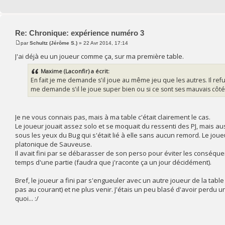
Re: Chronique: expérience numéro 3
par
Schultz (Jérôme S.)
» 22 Avr 2014, 17:14
J'ai déjà eu un joueur comme ça, sur ma première table.
Maxime (Laconfir) a écrit:
En fait je me demande s'il joue au même jeu que les autres. Il refu
me demande s'il le joue super bien ou si ce sont ses mauvais côtés 
Je ne vous connais pas, mais à ma table c'était clairement le cas.
Le joueur jouait assez solo et se moquait du ressenti des PJ, mais a
sous les yeux du Bug qui s'était lié à elle sans aucun remord. Le jou
platonique de Sauveuse.
Il avait fini par se débarasser de son perso pour éviter les conséque
temps d'une partie (faudra que j'raconte ça un jour décidément).
Bref, le joueur a fini par s'engueuler avec un autre joueur de la table
pas au courant) et ne plus venir. J'étais un peu blasé d'avoir perdu u
quoi... :/