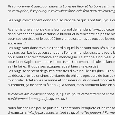
Ils comprennent que pour sauver la Lune, les fleur et les bons sentime
sa corruption, il se peut que je les laisse faire, cela fera parti de leur trag
Les bugs commencent donc en discutant de ce qu'ils ont fait, Syrus om
Ayant mis une annonce dans leur journal demandant "avez vu cette per
découvrent donc pour certains le buveur et la rencontre se passe bien
pour ses services et le petit Céline vient discuter avec eux des buveur.
autre ami...".
Les bugs vont donc revoir le renard auquel ils se sont tous liés plus ou 
ses secrets. Les bugs passent dans l'ombre monde, discute avec le bu
pour oublier et recommence son monologue. Il s'étonne à nouveau de la
pour lui et Sapho commence l'exorcisme. Un combat ridicule se lan
sait le faire... Il loupe ses attaques et est bien vite exorcisé.
Les bugs se sentent dégoutés et tristes d'avoir du le tuer (bim, +3 en 
La découverte les unsines de viande du philantrope, puis de barres 
tout brûler. Artelian les résonne et considère qu'ils doivent montrer 
autrement, ça ne servira à rien... (il a raison, mais comment faire en 
Je crois les avoir vraiment choqué, il y a toujours cette différence entre s
parfaitement immergée, jusqu'au cou !
Nous faisons une pause puis nous reprenons, l'enquête et les ressourc
dreamstairs (
n'ai je pas respecter tout ce qu'aime Tes joueurs ? Forme