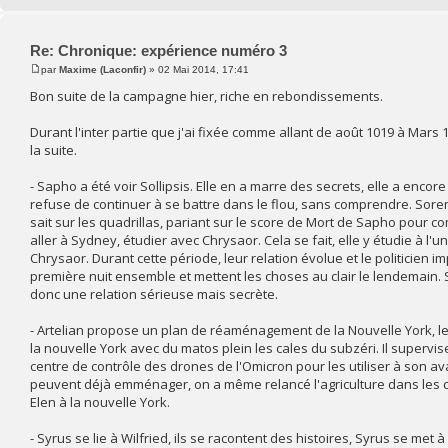
Re: Chronique: expérience numéro 3
par
Maxime (Laconfir)
» 02 Mai 2014, 17:41
Bon suite de la campagne hier, riche en rebondissements.
Durant l'inter partie que j'ai fixée comme allant de août 1019 à Mars
la suite.
- Sapho a été voir Sollipsis. Elle en a marre des secrets, elle a encor
refuse de continuer à se battre dans le flou, sans comprendre. Sore
sait sur les quadrillas, pariant sur le score de Mort de Sapho pour c
aller à Sydney, étudier avec Chrysaor. Cela se fait, elle y étudie à l'u
Chrysaor. Durant cette période, leur relation évolue et le politicien 
première nuit ensemble et mettent les choses au clair le lendemain
donc une relation sérieuse mais secrète.
- Artelian propose un plan de réaménagement de la Nouvelle York, l
la nouvelle York avec du matos plein les cales du subzéri. Il superv
centre de contrôle des drones de l'Omicron pour les utiliser à son ava
peuvent déjà emménager, on a même relancé l'agriculture dans les c
Elen à la nouvelle York.
- Syrus se lie à Wilfried, ils se racontent des histoires, Syrus se met à