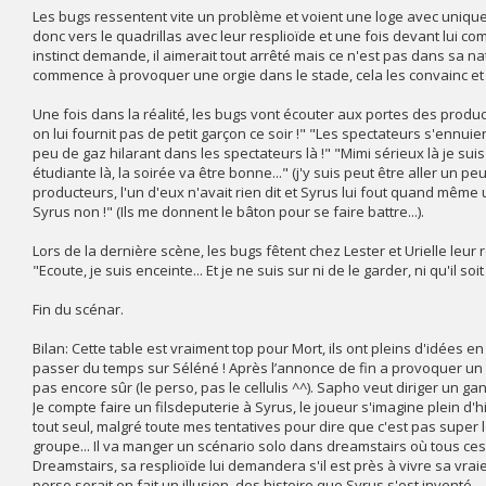
Les bugs ressentent vite un problème et voient une loge avec uniqueme
donc vers le quadrillas avec leur resplioïde et une fois devant lui com
instinct demande, il aimerait tout arrêté mais ce n'est pas dans sa nat
commence à provoquer une orgie dans le stade, cela les convainc et s'
Une fois dans la réalité, les bugs vont écouter aux portes des produc
on lui fournit pas de petit garçon ce soir !" "Les spectateurs s'ennui
peu de gaz hilarant dans les spectateurs là !" "Mimi sérieux là je su
étudiante là, la soirée va être bonne..." (j'y suis peut être aller un p
producteurs, l'un d'eux n'avait rien dit et Syrus lui fout quand même u
Syrus non !" (Ils me donnent le bâton pour se faire battre...).
Lors de la dernière scène, les bugs fêtent chez Lester et Urielle leur r
"Ecoute, je suis enceinte... Et je ne suis sur ni de le garder, ni qu'il soit 
Fin du scénar.
Bilan: Cette table est vraiment top pour Mort, ils ont pleins d'idées 
passer du temps sur Séléné ! Après l’annonce de fin a provoquer un RP
pas encore sûr (le perso, pas le cellulis ^^). Sapho veut diriger un gang
Je compte faire un filsdeputerie à Syrus, le joueur s'imagine plein d
tout seul, malgré toute mes tentatives pour dire que c'est pas super 
groupe... Il va manger un scénario solo dans dreamstairs où tous ces 
Dreamstairs, sa resplioïde lui demandera s'il est près à vivre sa vraie 
perso serait en fait un illusion, des histoire que Syrus s'est inventé... 