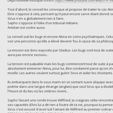
Déjà nouvelle musique d'intro:
https://www.youtube.com/watch?v=3
Tout d'abord, le conseil les convoque et propose de traiter le cas Ak
Elvis s'oppose à cela, pensant qu'il peut encore servir étant donné s
Sirus n'en a globalement rien à faire.
Sapho s'oppose à l'idée d'un tribunal militaire.
Artelian est contre aussi.
Le conseil suit les bugs et envoie Akina en soins psychiatriques. Celui
voir une personne qu'elle a élevé devenir fou à cause de sa philosoph
La mission est donc exposée par Gladius. Les bugs sont tout de suite 
aura pas encore secouru...
La tension est palpable mais les bugs commencent tout de suite à parler 
absolument emmener Akina, pour lui, être condamné parce qu'on cherc
moelle. Les autres veulent surtout guérir Sirus et aider les résistant
Ils embarquent dans le sous marin en se sentant suivis (équipe avec 
poème dans une langue étrange (anglais) que seul Sirus qui a étudi
l'heure et du lieu où les ombres vivent...
Sapho faisant une ronde trouve Willfried. Je craignais cette rencontr
ses capacités (Elvis lui a dit rien a foutre de ta vie, pourquoi tu pense
Sirus s'est excusé d'avoir tué l'amant de Willfried au premier scénar 