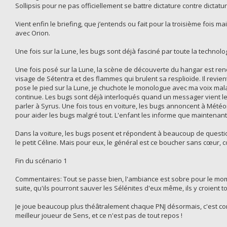
Sollipsis pour ne pas officiellement se battre dictature contre dictatu
Vient enfin le briefing, que j’entends ou fait pour la troisième fois ma
avec Orion.
Une fois sur la Lune, les bugs sont déjà fasciné par toute la technolo
Une fois posé sur la Lune, la scène de découverte du hangar est rend
visage de Sétentra et des flammes qui brulent sa resplioïde. Il revien
pose le pied sur la Lune, je chuchote le monologue avec ma voix malad
continue. Les bugs sont déjà interloqués quand un messager vient les
parler à Syrus. Une fois tous en voiture, les bugs annoncent à Météore
pour aider les bugs malgré tout. L'enfant les informe que maintenant l
Dans la voiture, les bugs posent et répondent à beaucoup de questions
le petit Céline. Mais pour eux, le général est ce boucher sans cœur, c
Fin du scénario 1
Commentaires: Tout se passe bien, l'ambiance est sobre pour le momen
suite, qu'ils pourront sauver les Sélénites d'eux même, ils y croient 
Je joue beaucoup plus théâtralement chaque PNJ désormais, c'est com
meilleur joueur de Sens, et ce n'est pas de tout repos !