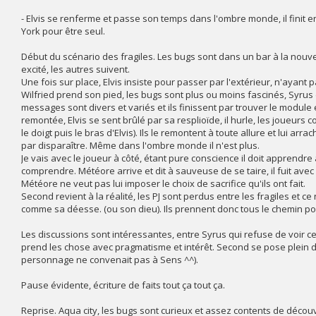
- Elvis se renferme et passe son temps dans l'ombre monde, il finit e
York pour être seul.
Début du scénario des fragiles. Les bugs sont dans un bar à la nouvel
excité, les autres suivent.
Une fois sur place, Elvis insiste pour passer par l'extérieur, n'ayant 
Wilfried prend son pied, les bugs sont plus ou moins fascinés, Syrus dé
messages sont divers et variés et ils finissent par trouver le module 
remontée, Elvis se sent brûlé par sa resplioïde, il hurle, les joueurs
le doigt puis le bras d'Elvis). Ils le remontent à toute allure et lui ar
par disparaître. Même dans l'ombre monde il n'est plus.
Je vais avec le joueur à côté, étant pure conscience il doit apprendre 
comprendre. Météore arrive et dit à sauveuse de se taire, il fuit ave
Météore ne veut pas lui imposer le choix de sacrifice qu'ils ont fait.
Second revient à la réalité, les PJ sont perdus entre les fragiles et c
comme sa déesse. (ou son dieu). Ils prennent donc tous le chemin po
Les discussions sont intéressantes, entre Syrus qui refuse de voir c
prend les chose avec pragmatisme et intérêt. Second se pose plein d
personnage ne convenait pas à Sens ^^).
Pause évidente, écriture de faits tout ça tout ça.
Reprise. Aqua city, les bugs sont curieux et assez contents de découvrir