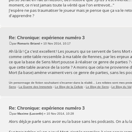
moment, ce n'est jamais toute la vérité que l'on entrevoit..."
J'espère ne pas traumatiser le joueur mais je pense que ça va le reto
d'apprendre ?
Re: Chronique: expérience numéro 3
par
Romaric Briand
» 10 Nov 2014, 10:17
Ah là là ! Ça c'est excellent ! Les joueurs qui se servent de Sens Mort
comme cette table ressemble à ma table de Rennes, par les enjeux ab
ce que la base de Sens Mort pousse à réaliser ce genre de parties ? (si
que cette table avance de la sorte ? A moins que cela ne provienne 
Mort (la base) amène vraiment vers ce genre de parties, sans les podc
Un personnage de fiction souhaitant s'incarner dans la réalité... Les rolistes sont mes proie
Sens
-
La Guerre des Immortels
-
Le Blog de la Cellule
-
Le Blog de Sens
-
Le Blog du Val
Re: Chronique: expérience numéro 3
par
Maxime (Laconfir)
» 10 Nov 2014, 10:28
Alors déjà je parle sans avoir eu la base sans les podcasts. On a lu 