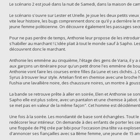
Le scénario 2 est joué dans la nuit de Samedi, dans la maison de cam
Le scénario s'ouvre sur Lester et Urielle. Je joue les deux petits vi
vite leur histoire, les bugs comprennent donc ce qu'il y a derrière le 
jeune femme politicienne. On découvre également les passages secr
Pour ne pas perdre de temps, Anthonie leur propose de les introduire 
s'habiller au marchant ! L'idée plait à tout le monde sauf à Sapho. L
découvrent donc le marchant.
Anthonie les emmène au cinquième, l'étage des gens de Varia, il y 
aux garçons un itinéraire pour qu'un petit drone l'es emmène de bo
Anthonie vont faire les courses entre filles (la Lune et ses clichés...)
Syrus à trouver leur style. Artelian finit en chemise avec une broche 
Fushia une lavallière noire, des chaussure noires, un montre à gous
La bande se retrouve prête à aller en soirée, Elen et Anthonie se son
Sapho elle est plus sobre, avec un pantalon et une chemise à jabot.
se met pas en valeur de la même façon". Cet homme est décidément un
Une fois à la soirée. Les mondanité de base sont échangées. Tout 
redécorer leur intérieur. On demande à des enfants de porter les ce
une floppée de PNJ crée par bibi pour l'occasion (ma tête va exploser 
d'annoncer ses fiançailles avec sa 8ème femme, une jeune de 15 ans 