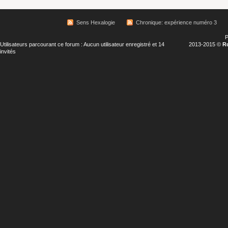
Sens Hexalogie
Chronique: expérience numéro 3
P
Utilisateurs parcourant ce forum : Aucun utilisateur enregistré et 14
2013-2015 ©
R
invités