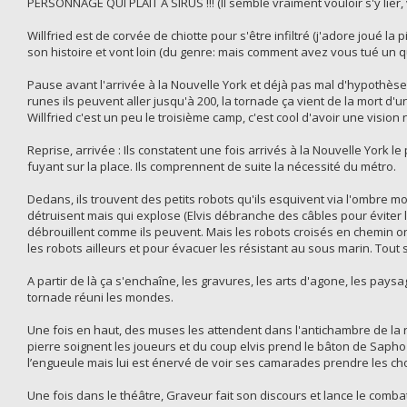
PERSONNAGE QUI PLAIT A SIRUS !!! (Il semble vraiment vouloir s'y lier,
Willfried est de corvée de chiotte pour s'être infiltré (j'adore joué la
son histoire et vont loin (du genre: mais comment avez vous tué un qu
Pause avant l'arrivée à la Nouvelle York et déjà pas mal d'hypothèses 
runes ils peuvent aller jusqu'à 200, la tornade ça vient de la mort d'
Willfried c'est un peu le troisième camp, c'est cool d'avoir une visi
Reprise, arrivée : Ils constatent une fois arrivés à la Nouvelle York 
fuyant sur la place. Ils comprennent de suite la nécessité du métro.
Dedans, ils trouvent des petits robots qu'ils esquivent via l'ombre mo
détruisent mais qui explose (Elvis débranche des câbles pour éviter 
débrouillent comme ils peuvent. Mais les robots croisés en chemin on
les robots ailleurs et pour évacuer les résistant au sous marin. Tout 
A partir de là ça s'enchaîne, les gravures, les arts d'agone, les pa
tornade réuni les mondes.
Une fois en haut, des muses les attendent dans l'antichambre de la
pierre soignent les joueurs et du coup elvis prend le bâton de Sapho 
l’engueule mais lui est énervé de voir ses camarades prendre les ch
Une fois dans le théâtre, Graveur fait son discours et lance le comba