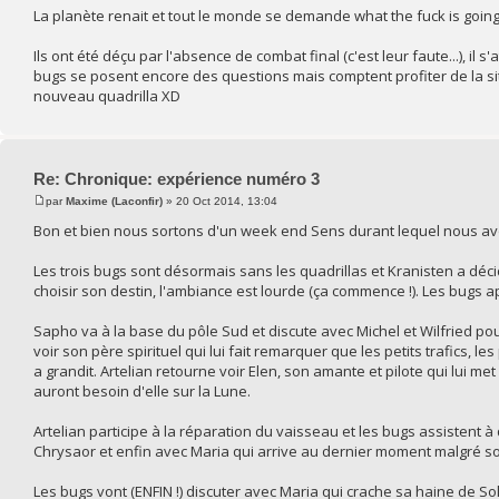
La planète renait et tout le monde se demande what the fuck is go
Ils ont été déçu par l'absence de combat final (c'est leur faute...), il
bugs se posent encore des questions mais comptent profiter de la si
nouveau quadrilla XD
Re: Chronique: expérience numéro 3
par
Maxime (Laconfir)
» 20 Oct 2014, 13:04
Bon et bien nous sortons d'un week end Sens durant lequel nous av
Les trois bugs sont désormais sans les quadrillas et Kranisten a déc
choisir son destin, l'ambiance est lourde (ça commence !). Les bugs a
Sapho va à la base du pôle Sud et discute avec Michel et Wilfried pou
voir son père spirituel qui lui fait remarquer que les petits trafics, les 
a grandit. Artelian retourne voir Elen, son amante et pilote qui lui m
auront besoin d'elle sur la Lune.
Artelian participe à la réparation du vaisseau et les bugs assistent à
Chrysaor et enfin avec Maria qui arrive au dernier moment malgré so
Les bugs vont (ENFIN !) discuter avec Maria qui crache sa haine de Sol