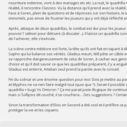
nourriture indienne, vont à des mariages etc etc. La nuit, le quadrill
réalité, il rencontre Classiss. Vu la distance qu'il prend avec la réalité
Face à Soren, plein de questions et de réponses sur son histoire, le tr
immortels, pas envie de frustrer les joueurs qui y ont déjà réfléchit 
Après, attaque de deux quadrillas, le combat est dur pour les joueur
pouvoir l' utiliser pour détruire (à discuter...). Il laisse un quadrill
de l'achever, elle s’exécute.
La scène contre météore est forte, la tête qu'ils ont fait en tapant à 
Sapho qui lui balance ses vérités. Gladius meurt, Will pète un câbl
se rapproche dangereusement de celui de Soren, à cacher aux gens des
choisir et qu'il doit savoir ce que les quadrillas préparent, il y a angui
Gladius est enterré, Artelian seul prend la parole avec le conseil.
Fin du scénar et une énorme question pour moi: Dois je mettre au point
et Myphos ne va rien faire malgré tout (quoi que ?). Serait il possible 
quadrilla + bugs Vs Omicron ? Ça me parait juste illogique de conti
mais si Sollipsis dit couché, il se couchera.... Des suggestions ? Certa
Sinon la transformation d'Elvis en Second a été cool et il préfère ce 
protéger la vie et les copains.