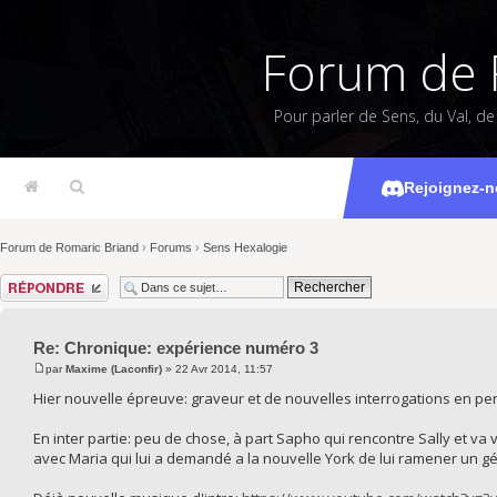
Forum de 
Pour parler de Sens, du Val, d
Chronique
Rejoignez-n
Forum de Romaric Briand
›
Forums
›
Sens Hexalogie
Répondre
Re: Chronique: expérience numéro 3
par
Maxime (Laconfir)
» 22 Avr 2014, 11:57
Hier nouvelle épreuve: graveur et de nouvelles interrogations en per
En inter partie: peu de chose, à part Sapho qui rencontre Sally et va vo
avec Maria qui lui a demandé a la nouvelle York de lui ramener un gé