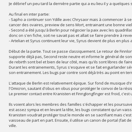
Je débrief un peu tard la dernière partie qui a eu lieu il y a quelques
Au final en inter partie:
- Sapho a continuer son Ydille avec Chrysaor mais à commencer à se 
cancer des ovaires, preview de sens Mort, entrainant une bonne vielle 
- Second a été jusqu'à Berlin pour négocier la paix avec les quadrillas.
donc on s'en fiche, soit ne savait pas et allait se faire prendre à reve
- Artelian et Syrus continuent leur vie, Syrus devient de plus en plus 
Début de la partie. Tout se passe classiquement. Le retour de Finnl
supporte déjà pas, Second reste neutre et informe le général de son
de rebirth sont bel et bien de leur côté, mais qu'ils sont libres de fai
Durant les entrainements, Syrus s'esquive et se fait enguirlander
son entrainement. Les bugs par contre sont déjà très au point en ter
L'attaque de Berlin est relativement épique. Sur fond de musique d'i
l'Omicron, sautant d'obus en obus pour protéger le convoi de la résist
Le premier contact entre Kranisten et Finnglongfinger est froid, c'est 
Ils voient alors les membres des familles s'échapper et les poursuive
est assez sympa et en levant la tête, les bugs constatent qu'un vaissea
Kranisten voudrait protéger tout le monde en se sacrifiant mais c'est 
vaisseau de part en part. Ensuite, il utilise un canon de portal (fait de 
ville.