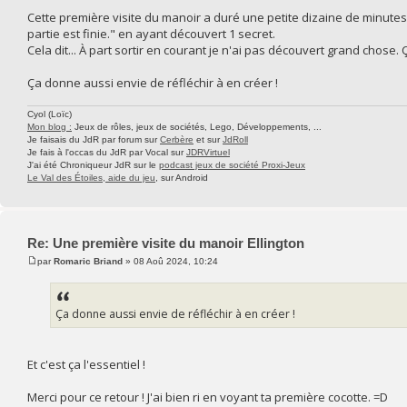
Cette première visite du manoir a duré une petite dizaine de minutes e
partie est finie." en ayant découvert 1 secret.
Cela dit... À part sortir en courant je n'ai pas découvert grand chose.
Ça donne aussi envie de réfléchir à en créer !
Cyol (Loïc)
Mon blog :
Jeux de rôles, jeux de sociétés, Lego, Développements, ...
Je faisais du JdR par forum sur
Cerbère
et sur
JdRoll
Je fais à l'occas du JdR par Vocal sur
JDRVirtuel
J'ai été Chroniqueur JdR sur le
podcast jeux de société Proxi-Jeux
Le Val des Étoiles, aide du jeu
, sur Android
Re: Une première visite du manoir Ellington
par
Romaric Briand
» 08 Aoû 2024, 10:24
Ça donne aussi envie de réfléchir à en créer !
Et c'est ça l'essentiel !
Merci pour ce retour ! J'ai bien ri en voyant ta première cocotte. =D