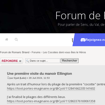
Forum de 
Pour parler de Sens, du Val, d
Une première 
Rejoignez-n
Forum de Romaric Briand
›
Forums
›
Les Cocottes dont vous êtes le Héros
Répondre
Une première visite du manoir Ellington
par
Cyol (Loïc)
» 28 Juil 2024, 11:53
Après un trait d'humour lors du pliage de la première "cocotte" (entr
https://toot.portes-imaginaire.org/@Cyol/112841662205141602
J'ai finalisé le pliages des différents lieux.
https://toot.portes-imaginaire.org/@Cyol/112863376169061358