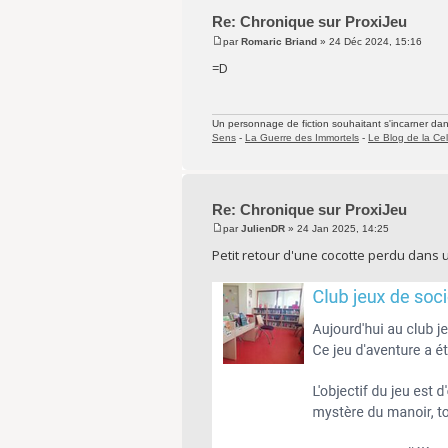
Re: Chronique sur ProxiJeu
par
Romaric Briand
» 24 Déc 2024, 15:16
=D
Un personnage de fiction souhaitant s'incarner dans 
Sens
-
La Guerre des Immortels
-
Le Blog de la Cel
Re: Chronique sur ProxiJeu
par
JulienDR
» 24 Jan 2025, 14:25
Petit retour d'une cocotte perdu dans u