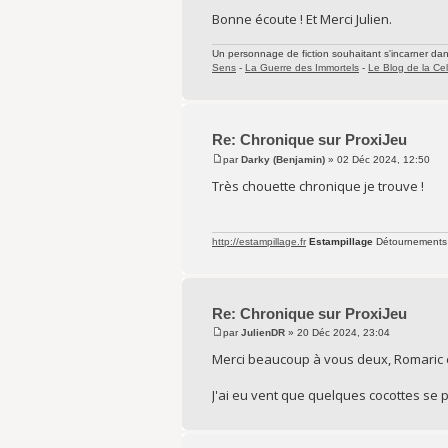
Bonne écoute ! Et Merci Julien.
Un personnage de fiction souhaitant s'incarner dans 
Sens
-
La Guerre des Immortels
-
Le Blog de la Cel
Re: Chronique sur ProxiJeu
par
Darky (Benjamin)
» 02 Déc 2024, 12:50
Très chouette chronique je trouve !
http://estampillage.fr
Estampillage
Détournements
Re: Chronique sur ProxiJeu
par
JulienDR
» 20 Déc 2024, 23:04
Merci beaucoup à vous deux, Romaric e
J'ai eu vent que quelques cocottes se 