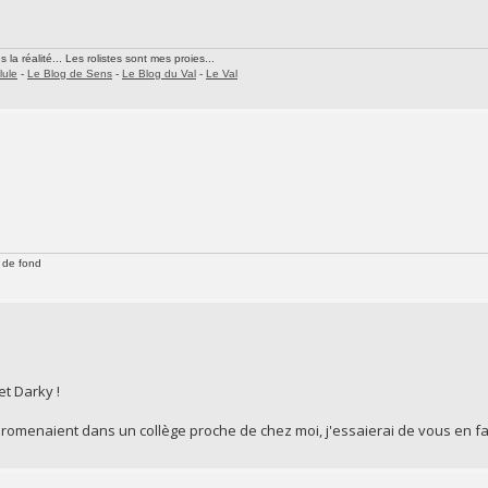
la réalité... Les rolistes sont mes proies...
lule
-
Le Blog de Sens
-
Le Blog du Val
-
Le Val
 de fond
t Darky !
promenaient dans un collège proche de chez moi, j'essaierai de vous en fai