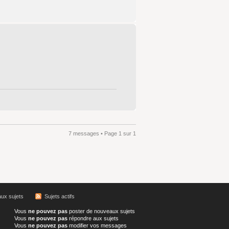
7 messages • Page
1
sur
1
ux sujets
Sujets actifs
Vous
ne pouvez pas
poster de nouveaux sujets
Vous
ne pouvez pas
répondre aux sujets
Vous
ne pouvez pas
modifier vos messages