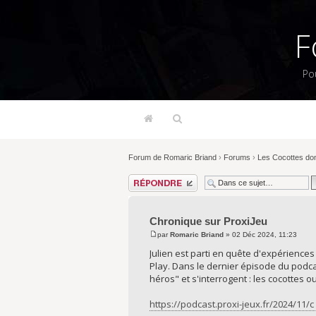
F
Po
Forum de Romaric Briand
›
Forums
›
Les Cocottes don
Répondre
Chronique sur ProxiJeu
par
Romaric Briand
» 02 Déc 2024, 11:23
Julien est parti en quête d'expériences
Play. Dans le dernier épisode du podcas
héros" et s'interrogent : les cocottes 
https://podcast.proxi-jeux.fr/2024/11/c 