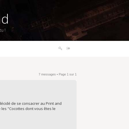
nd
u !
7 messages • Page
1
sur
1
 décidé de se consacrer au Print and
e les "Cocottes dont vous êtes le