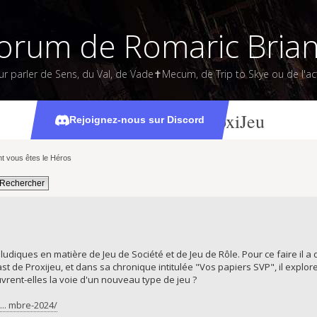
orum de Romaric Bria
ur parler de Sens, du Val, de Vade✝Mecum, de Trip to Skye ou de l'act
Chronique sur ProxiJeu
Rejoignez-nous sur Discord
t vous êtes le Héros
 ludiques en matière de Jeu de Société et de Jeu de Rôle. Pour ce faire il a
t de Proxijeu, et dans sa chronique intitulée "Vos papiers SVP", il explor
ouvrent-elles la voie d'un nouveau type de jeu ?
... mbre-2024/