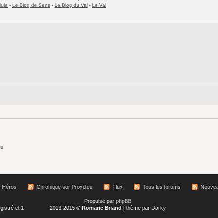
lule
-
Le Blog de Sens
-
Le Blog du Val
-
Le Val
os
e Héros
Chronique sur ProxiJeu
Flux
Tous les forums
Nouvea
Propulsé par
phpBB
gistré et 1
2013-2015 ©
Romaric Briand
| thème par
Darky