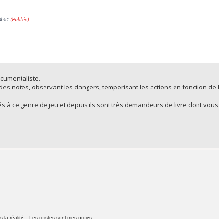
ocumentaliste.
des notes, observant les dangers, temporisant les actions en fonction de l
 à ce genre de jeu et depuis ils sont très demandeurs de livre dont vous 
la réalité... Les rolistes sont mes proies...