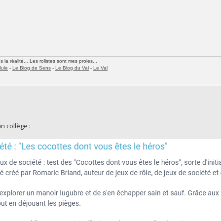
la réalité... Les rolistes sont mes proies...
lule
-
Le Blog de Sens
-
Le Blog du Val
-
Le Val
n collège :