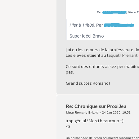
J'ai eu les retours de la professeure d
Les élèves étaient au taquet ! Prenant 
Ce sont des enfants assez peu habitués
pas.
Grand succès Romaric !
Re: Chronique sur ProxiJeu
par
Romaric Briand
» 24 Jan 2025, 16:51
trop génial ! Merci beaucoup =)
<3
Un personnage de fiction souhaitant s'incarner dans 