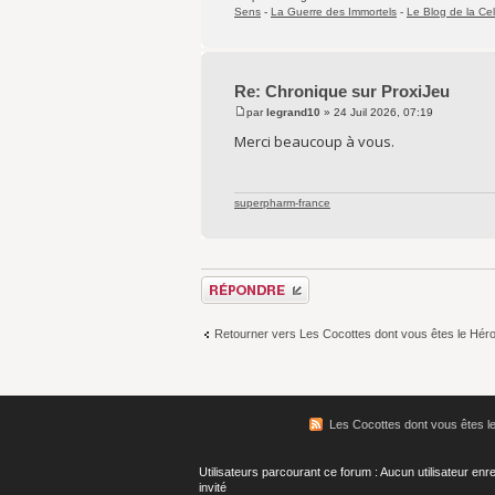
Sens
-
La Guerre des Immortels
-
Le Blog de la Cel
Re: Chronique sur ProxiJeu
par
legrand10
» 24 Juil 2026, 07:19
Merci beaucoup à vous.
superpharm-france
Répondre
Retourner vers Les Cocottes dont vous êtes le Hér
Les Cocottes dont vous êtes l
Utilisateurs parcourant ce forum : Aucun utilisateur enre
invité