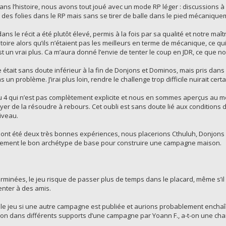
s dans l’histoire, nous avons tout joué avec un mode RP léger : discussions
des folies dans le RP mais sans se tirer de balle dans le pied mécanique
ns le récit a été plutôt élevé, permis à la fois par sa qualité et notre m
stoire alors qu’ils n’étaient pas les meilleurs en terme de mécanique, ce qu
st un vrai plus. Ca m’aura donné l’envie de tenter le coup en JDR, ce que no
tait sans doute inférieur à la fin de Donjons et Dominos, mais pris dans l’h
 un problème. J’irai plus loin, rendre le challenge trop difficile nuirait cer
4 qui n’est pas complètement explicite et nous en sommes aperçus au mom
er de la résoudre à rebours. Cet oubli est sans doute lié aux conditions d
iveau.
s ont été deux très bonnes expériences, nous placerions Cthuluh, Donjon
blement le bon archétype de base pour construire une campagne maison.
inées, le jeu risque de passer plus de temps dans le placard, même s’il 
nter à des amis.
le jeu si une autre campagne est publiée et aurions probablement enchaîné
mention dans différents supports d’une campagne par Yoann F., a-t-on une ch