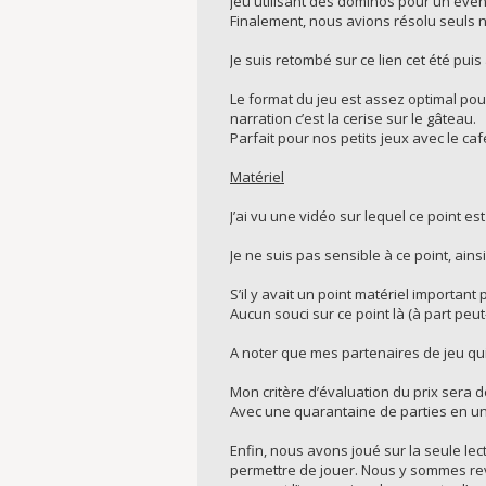
jeu utilisant des dominos pour un évén
Finalement, nous avions résolu seuls no
Je suis retombé sur ce lien cet été pu
Le format du jeu est assez optimal pou
narration c’est la cerise sur le gâteau.
Parfait pour nos petits jeux avec le ca
Matériel
J’ai vu une vidéo sur lequel ce point es
Je ne suis pas sensible à ce point, ainsi
S’il y avait un point matériel important p
Aucun souci sur ce point là (à part peut-
A noter que mes partenaires de jeu qui
Mon critère d’évaluation du prix sera do
Avec une quarantaine de parties en un 
Enfin, nous avons joué sur la seule lect
permettre de jouer. Nous y sommes rev