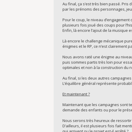
Au final, ça s’est très bien passé. Pri
par les prénoms des personnages, jeu 
Pour le coup, le niveau d’engagement da
plusieurs fois joué des coups pour l’hi
Enfin, là encore l’ajout de la musique e
Là encore le challenge mécanique pure é
énigmes et le RP, ce n’est clairement pas
Nous avons raté une énigme au niveau 
puis sommes partis très loin pour essay
optimales et non à la construction du n
Au final, si les deux autres campagne
L’équilibre général représente proba
Et maintenant ?
Maintenant que les campagnes sont term
demande des enfants ou pour le prése
Nous serons très heureux de ressortir 
D’ailleurs, il est plusieurs fois fait 
qui arrivent ou le projet est-il arrêté ?