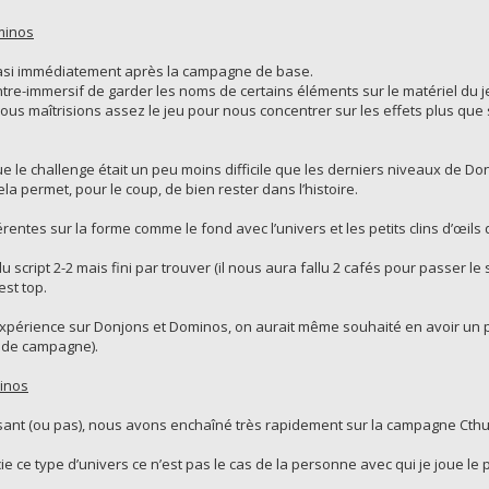
minos
si immédiatement après la campagne de base.
contre-immersif de garder les noms de certains éléments sur le matériel du
nous maîtrisions assez le jeu pour nous concentrer sur les effets plus que 
le challenge était un peu moins difficile que les derniers niveaux de Do
a permet, pour le coup, de bien rester dans l’histoire.
ntes sur la forme comme le fond avec l’univers et les petits clins d’œils
script 2-2 mais fini par trouver (il nous aura fallu 2 cafés pour passer le sc
est top.
xpérience sur Donjons et Dominos, on aurait même souhaité en avoir un 
r de campagne).
inos
assant (ou pas), nous avons enchaîné très rapidement sur la campagne Cthu
cie ce type d’univers ce n’est pas le cas de la personne avec qui je joue le p