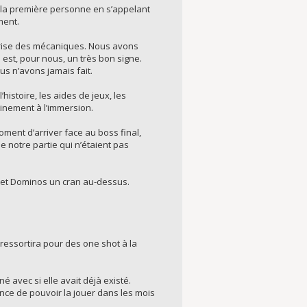
 à la première personne en s’appelant
ment.
aîtrise des mécaniques. Nous avons
i est, pour nous, un très bon signe.
us n’avons jamais fait.
istoire, les aides de jeux, les
tainement à l’immersion.
ent d’arriver face au boss final,
e notre partie qui n’étaient pas
s et Dominos un cran au-dessus.
ressortira pour des one shot à la
 avec si elle avait déjà existé.
ance de pouvoir la jouer dans les mois