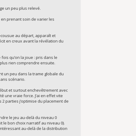
ge un peu plus relevé.
t en prenant soin de varier les
écousue au départ, apparaît et
écit en creux avant la révélation du
is qu’on la joue : pris dans le
 plus rien comprendre ensuite.
nt un peu dans la trame globale du
sans scénario.
début et surtout enchevêtrement avec
une vraie force. J’ai en effet vite
 2 parties j’optimise du placement de
endre le jeu au-delà du niveau 0
 le bon choix narratif au niveau 0).
intéressant au-delà de la distribution