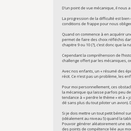
D’un point de vue mécanique, il nous a
La progression de la difficulté est bie
conditions de frappe pour nous oblige
Quand on commence à en acquérir une v
permet de faire des choix réfléchis dan
chapitre 9 ou 10 (?), c’est donc que la n
Cependant la compréhension de l’histoi
challenge offert par les mécaniques, o
Avec nos enfants, un « résumé des épi
récit. Ce n’est pas un problème, les e
Pour moi personnellement, ces obstacl
la mécanique qui laisse parfois peu de
tendance à « perdre le thème » et à « 
dé sans plus du tout piloter un avion).
Si je dois mettre un tout petit bémol su
(idéalement au niveau 5) quand la table
Pouvoir générer aléatoirement une situa
des points de compétence liée aux mo