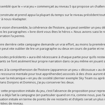
 semblé que le « vrai jeu » commençait au niveau 5 qui propose un challen
n construite et prend appui la plupart du temps sur le niveau précédent tou
r à nous réadapter.
ision d’ensemble, la cohérence de l’histoire, qui peut sembler un peu d
s les paragraphes « livre dont vous êtes le héros ». Nous avions saisi le r
arration l’a permis.
re derrière cette campagne demande un vrai effort, au moins la première fo
n peut vite oublier de lire un paragraphe ou deux en cours de partie et ne
sodes précédents » aura été nécessaire à chaque partie pour qu’ils reste
nfants se font aisément leur propre narration dans ce jeu même en jouant 
es à la compréhension de l’histoire (apparence un peu « décousue » au 
 ressource mentale pour tout appréhender) associés à des choix auront été 
jouer la mécanique » en jeu de société (dernier exemple Sky Team ou après
 Dans Donjons et Dominos, j’ai pu conserver les deux.
r cette proposition initiale du jeu, c’est l’absence de proposition pour repr
 a déjà fait la campagne (en particulier quand on n’a, comme nous, pas fait
tion initiale en terme de points de vie restants et d’objets serait un plus 
ntées de niveau.