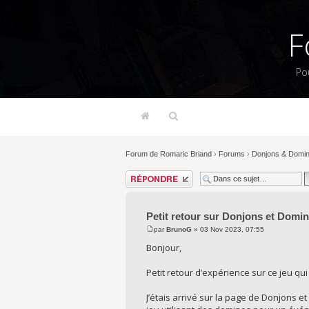
F
Po
Forum de Romaric Briand
›
Forums
›
Donjons & Domi
Répondre
Petit retour sur Donjons et Domi
par
BrunoG
» 03 Nov 2023, 07:55
Bonjour,
Petit retour d’expérience sur ce jeu q
J’étais arrivé sur la page de Donjons et