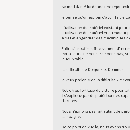
Sa modularité lui donne une rejouabilit
Je pense qu’on est loin d’avoir fait le t
- l’utilisation du matériel existant po
- l’utilisation du matériel et du mote
à clef et engendrer des mécaniques d’
Enfin, s’il souffre effectivement d’un r
Par ailleurs, ne nous trompons pas, si 
joueur/table...
La difficulté de Donjons et Dominos
Je veux parler ici de la difficulté « méc
Notre très fort taux de victoire pourrait
Il s’explique par de plutôt bonnes cap
d’actions.
Nous n’aurions pas fait autant de part
campagne.
De ce point de vue là, nous avons trou