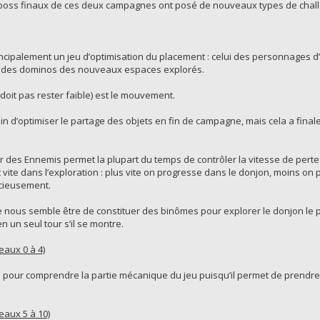
boss finaux de ces deux campagnes ont posé de nouveaux types de chal
ncipalement un jeu d’optimisation du placement : celui des personnages d
ui des dominos des nouveaux espaces explorés.
e doit pas rester faible) est le mouvement.
 d’optimiser le partage des objets en fin de campagne, mais cela a finale
des Ennemis permet la plupart du temps de contrôler la vitesse de perte 
vite dans l’exploration : plus vite on progresse dans le donjon, moins on
icieusement.
pe nous semble être de constituer des binômes pour explorer le donjon le 
en un seul tour s’il se montre.
aux 0 à 4)
ce pour comprendre la partie mécanique du jeu puisqu’il permet de prendre
aux 5 à 10)