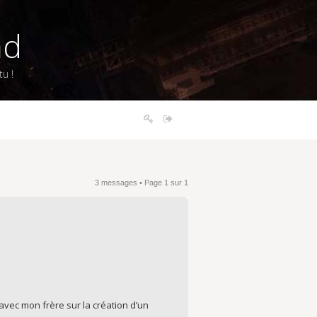
nd
u !
3 messages • Page
1
sur
1
 avec mon frère sur la création d’un