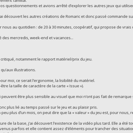
ement familial.
s questionnements et avions arrêté d’explorer les autres jeux qui utilisen
is ai découvert les autres créations de Romaric et donc passé commande sur
r nous au quotidien : de 20 à 30 minutes, coopératif, qui propose de vrai
fé des mercredis, week-end et vacances...
t critiqué, notamment le rapport matériel/prix du jeu.
 qu’aux illustrations.
our moi, ce serait l’ergonomie, la lisibilité du matériel.
être la taille de caractère de la carte « Issue »).
 peuvent être plus sensible au visuel que moi n’ont pas fait de remarque s
nc plus lié au temps passé sur le jeu et au plaisir pris.
peu plus d’un mois, on peut dire que la « valeur » du jeu est, pour nous,
ure de la base, j’ai découvert l’existence de la vidéo plus tard. Elle a été t
enus parfois et elle contient assez d’éléments pour trancher des situati