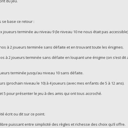
rit du jeu.
s se base ce retour :
joueurs terminée au niveau 9 (le niveau 10 ne nous était pas accessible)
s à 2 joueurs terminée sans défaite et en trouvant toute les énigmes.
 à 2 joueurs terminée sans défaite en loupant une énigme (on s’est dit au 
eurs terminée jusqu’au niveau 10 sans défaite.
s (prochain niveau le 10) à 4 joueurs (avec mes enfants de 5 à 12 ans).
t 5 pour présenter le jeu à des amis qui ont tous accroché.
é écrit ou dit sur ce point.
bre puissant entre simplicité des règles et richesse des choix qu’il offre.