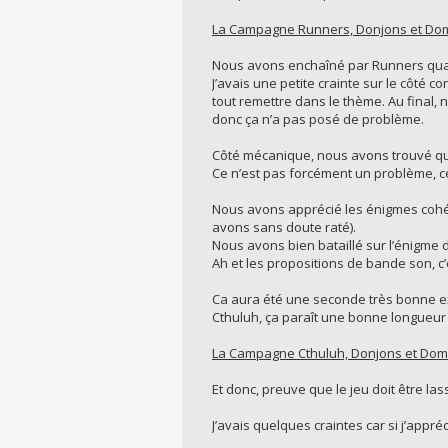
La Campagne Runners, Donjons et Do
Nous avons enchaîné par Runners qua
J’avais une petite crainte sur le côté 
tout remettre dans le thème. Au final, 
donc ça n’a pas posé de problème.
Côté mécanique, nous avons trouvé que 
Ce n’est pas forcément un problème, cel
Nous avons apprécié les énigmes cohére
avons sans doute raté).
Nous avons bien bataillé sur l’énigme du 
Ah et les propositions de bande son, c’
Ca aura été une seconde très bonne e
Cthuluh, ça paraît une bonne longueu
La Campagne Cthuluh, Donjons et Dom
Et donc, preuve que le jeu doit être l
J’avais quelques craintes car si j’appré