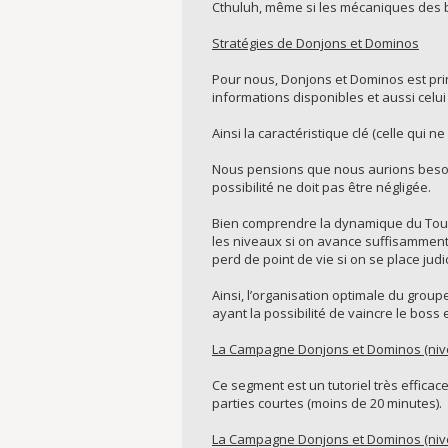
Cthuluh, même si les mécaniques des 
Stratégies de Donjons et Dominos
Pour nous, Donjons et Dominos est pri
informations disponibles et aussi cel
Ainsi la caractéristique clé (celle qui n
Nous pensions que nous aurions besoin
possibilité ne doit pas être négligée.
Bien comprendre la dynamique du Tour 
les niveaux si on avance suffisamment 
perd de point de vie si on se place jud
Ainsi, l’organisation optimale du grou
ayant la possibilité de vaincre le boss 
La Campagne Donjons et Dominos (nive
Ce segment est un tutoriel très effica
parties courtes (moins de 20 minutes).
La Campagne Donjons et Dominos (nive