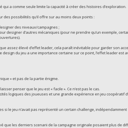
é qui a comme seule limite la capacité à créer des histoires d’exploration.
our des possibilités qu’il offre sur au moins deux points :
ur designer des niveaux/campagnes ;
ur pour designer d’autres mécaniques (pour ne prendre qu’un exemple, cert
ouvertures).
isque assez élevé d’effet leader, cela paraît inévitable pour garder son acces
le design du jeu a une importance certaine sur ce point, l’effet leader es
anique » et pas de la partie énigme.
 laisser penser que le jeu est « facile ». Ce n’est pas le cas.
acités logiques des joueuses et une grande expérience en jeu coopératif d
ies si le jeu n’avait pas représenté un certain challenge, indépendamment
vé que les derniers scenarii de la campagne originale posaient plus de dif