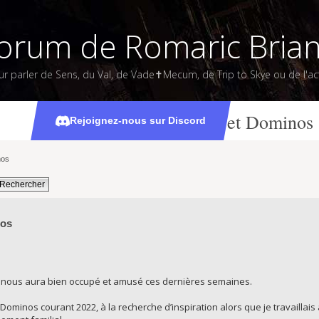
orum de Romaric Bria
ur parler de Sens, du Val, de Vade✝Mecum, de Trip to Skye ou de l'act
Petit retour sur Donjons et Dominos
Rejoignez-nous sur Discord
nos
nos
ui nous aura bien occupé et amusé ces dernières semaines.
 Dominos courant 2022, à la recherche d’inspiration alors que je travaillais