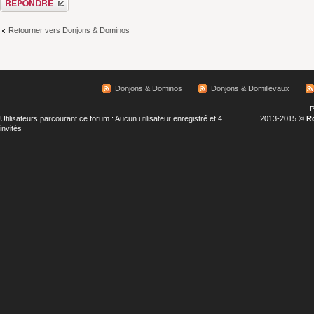
Retourner vers Donjons & Dominos
Donjons & Dominos
Donjons & Domillevaux
P
Utilisateurs parcourant ce forum : Aucun utilisateur enregistré et 4
2013-2015 ©
R
invités