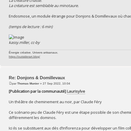
La créature chasse.
La créature est semblable au minotaure.
Endosmose, un module étrange pour Donjons & Domillevaux où chaq
(temps de lecture : 6 min)
kassy.miller, cc-by
Énergie créative. Univers artisanaux.
https://outsiderart.blog/
Re: Donjons & Domillevaux
par
Thomas Munier
» 27 Sep 2022, 10:04
[Publication par la communauté]
Laurisylve
Un théâtre de cheminement au noir, par Claude Féry
Ce scénario-jeu de Claude Féry est une étape possible de son chemine
différemment les dominos.
Ici ils se substituent aux dés d’Inflorenza pour développer un film c