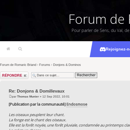
Forum de 
Pour parler de Sens, du Val, d
Donj
Rejoignez-n
Forum de Romaric Briand
›
Forums
›
Donjons & Dominos
Répondre
Re: Donjons & Domillevaux
par
Thomas Munier
» 12 Sep 2022, 10:01
[Publication par la communauté]
Endosmose
Les oiseaux peuplent leur chant.
La fonge est le chant des oiseaux.
Elle est la forêt noyée, une forêt pluviale, condamnée au printemps cla