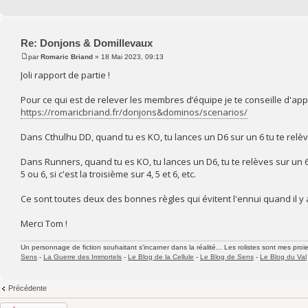
Re: Donjons & Domillevaux
par
Romaric Briand
» 18 Mai 2023, 09:13
Joli rapport de partie !
Pour ce qui est de relever les membres d’équipe je te conseille d'a
https://romaricbriand.fr/donjons&dominos/scenarios/
Dans Cthulhu DD, quand tu es KO, tu lances un D6 sur un 6 tu te relèv
Dans Runners, quand tu es KO, tu lances un D6, tu te relèves sur un 6, 
5 ou 6, si c'est la troisième sur 4, 5 et 6, etc.
Ce sont toutes deux des bonnes règles qui évitent l'ennui quand il y
Merci Tom !
Un personnage de fiction souhaitant s'incarner dans la réalité... Les rolistes sont mes proie
Sens
-
La Guerre des Immortels
-
Le Blog de la Cellule
-
Le Blog de Sens
-
Le Blog du Val
Précédente
Répondre