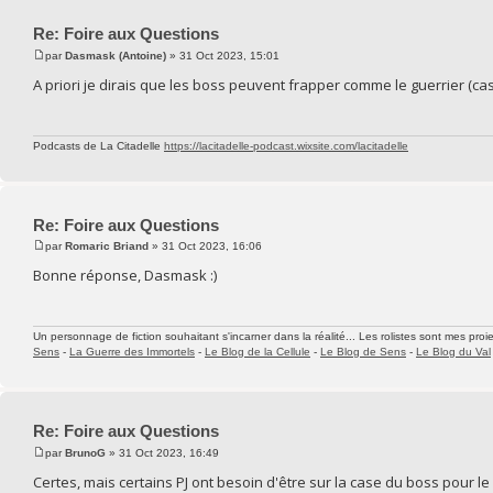
Re: Foire aux Questions
par
Dasmask (Antoine)
» 31 Oct 2023, 15:01
A priori je dirais que les boss peuvent frapper comme le guerrier (ca
Podcasts de La Citadelle
https://lacitadelle-podcast.wixsite.com/lacitadelle
Re: Foire aux Questions
par
Romaric Briand
» 31 Oct 2023, 16:06
Bonne réponse, Dasmask :)
Un personnage de fiction souhaitant s'incarner dans la réalité... Les rolistes sont mes proie
Sens
-
La Guerre des Immortels
-
Le Blog de la Cellule
-
Le Blog de Sens
-
Le Blog du Val
Re: Foire aux Questions
par
BrunoG
» 31 Oct 2023, 16:49
Certes, mais certains PJ ont besoin d'être sur la case du boss pour le