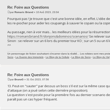
Re: Foire aux Questions
par
Romaric Briand
» 10 Aoû 2023, 23:04
Pourquoi pas ! Je trouve que c'est une bonne idée, en effet. L'idée d
les re-piocher pour aider les coupaings à sauver le copain ou la cop
Au passage, rien à voir mais... les meilleurs idées pour la résurrecti
https://romaricbriand.fr/donjons&dominos/scenarios/
Se relever sur 
Sinon : se relever sur un 6 lors du premier tour KO ; sur un 5 ou un 6 
^^
Un personnage de fiction souhaitant s'incarner dans la réalité... Les rolistes sont mes proie
Sens
-
La Guerre des Immortels
-
Le Blog de la Cellule
-
Le Blog de Sens
-
Le Blog du Val
Re: Foire aux Questions
par
BrunoG
» 31 Oct 2023, 07:56
13. Peut-on "sauter" par dessus un boss s'il est sur la même case qu'
d'attaque (on a joué selon cette dernière proposition).
La question s'est posée pour la première fois au dernier scenario de 
paraît pas un cas hyper fréquent.