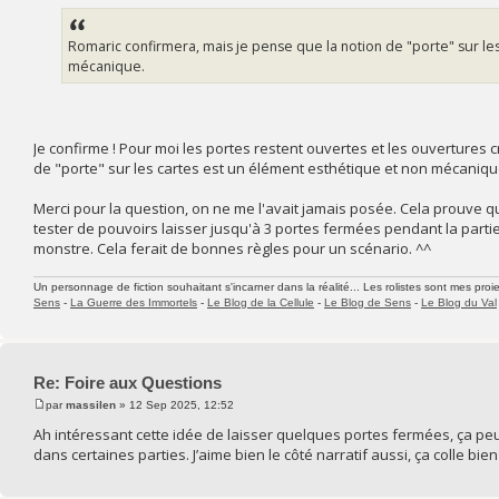
Romaric confirmera, mais je pense que la notion de "porte" sur les
mécanique.
Je confirme ! Pour moi les portes restent ouvertes et les ouvertures
de "porte" sur les cartes est un élément esthétique et non mécaniqu
Merci pour la question, on ne me l'avait jamais posée. Cela prouve 
tester de pouvoirs laisser jusqu'à 3 portes fermées pendant la partie
monstre. Cela ferait de bonnes règles pour un scénario. ^^
Un personnage de fiction souhaitant s'incarner dans la réalité... Les rolistes sont mes proie
Sens
-
La Guerre des Immortels
-
Le Blog de la Cellule
-
Le Blog de Sens
-
Le Blog du Val
Re: Foire aux Questions
par
massilen
» 12 Sep 2025, 12:52
Ah intéressant cette idée de laisser quelques portes fermées, ça pe
dans certaines parties. J’aime bien le côté narratif aussi, ça colle b