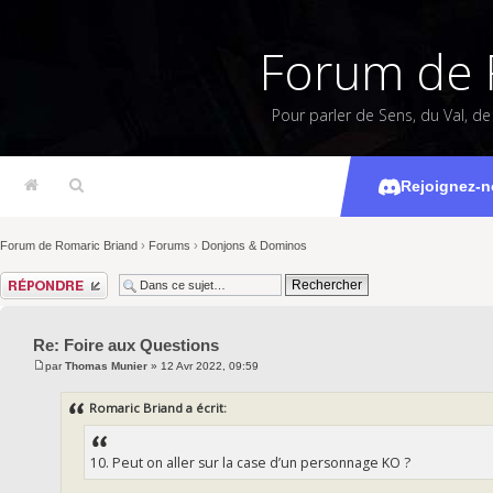
Forum de 
Pour parler de Sens, du Val, d
Foi
Rejoignez-n
Forum de Romaric Briand
›
Forums
›
Donjons & Dominos
Répondre
Re: Foire aux Questions
par
Thomas Munier
» 12 Avr 2022, 09:59
Romaric Briand a écrit:
10. Peut on aller sur la case d’un personnage KO ?