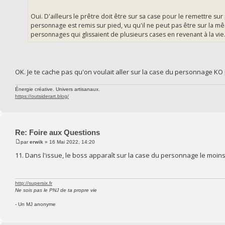
Oui. D'ailleurs le prêtre doit être sur sa case pour le remettre su
personnage est remis sur pied, vu qu'il ne peut pas être sur la mê
personnages qui glissaient de plusieurs cases en revenant à la vie.
OK. Je te cache pas qu'on voulait aller sur la case du personnage KO p
Énergie créative. Univers artisanaux.
https://outsiderart.blog/
Re: Foire aux Questions
par
erwik
» 16 Mai 2022, 14:20
11. Dans l'issue, le boss apparaît sur la case du personnage le moins
http://supersix.fr
Ne sois pas le PNJ de ta propre vie
- Un MJ anonyme