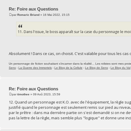
Re: Foire aux Questions
par
Romaric Briand
» 16 Mai 2022, 15:15
11. Dans l'issue, le boss apparaît sur la case du personnage le moi
Absolument ! Dans ce cas, on choisit. C'est valable pour tous les ca
Un personnage de fiction souhaitant s'incarner dans la réalité... Les rolistes sont mes proie
Sens
-
La Guerre des Immortels
-
Le Blog de la Cellule
-
Le Blog de Sens
-
Le Blog du Val
Re: Foire aux Questions
par
timothee
» 09 Aoû 2023, 15:59
12. Quand un personnage est K.O. avec de l'équipement, la règle su
justifié quand le personnage est seulement remis sur pied au nivea
par le prêtre : dans ma dernière partie on s'est demandé si on ne dev
pas la lettre de la règle, mais semble plus "logique" et donne une in