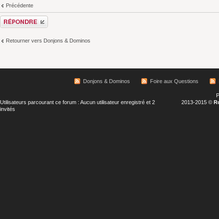
Précédente
Répondre
Retourner vers Donjons & Dominos
Donjons & Dominos
Foire aux Questions
P
Utilisateurs parcourant ce forum : Aucun utilisateur enregistré et 2
2013-2015 ©
R
invités