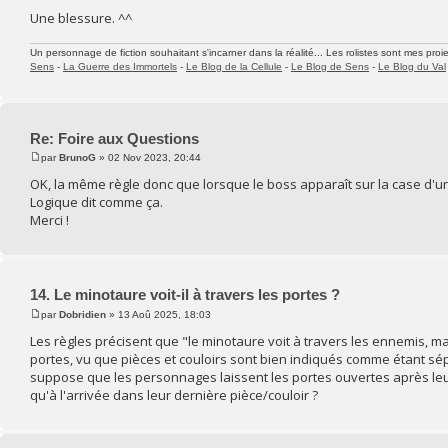
Une blessure. ^^
Un personnage de fiction souhaitant s'incarner dans la réalité... Les rolistes sont mes proie
Sens
-
La Guerre des Immortels
-
Le Blog de la Cellule
-
Le Blog de Sens
-
Le Blog du Val
Re: Foire aux Questions
par
BrunoG
» 02 Nov 2023, 20:44
OK, la même règle donc que lorsque le boss apparaît sur la case d'
Logique dit comme ça.
Merci !
14. Le minotaure voit-il à travers les portes ?
par
Dobridien
» 13 Aoû 2025, 18:03
Les règles précisent que "le minotaure voit à travers les ennemis, m
portes, vu que pièces et couloirs sont bien indiqués comme étant sépa
suppose que les personnages laissent les portes ouvertes après leur 
qu'à l'arrivée dans leur dernière pièce/couloir ?