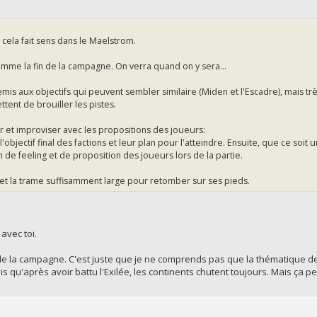
e cela fait sens dans le Maelstrom.
omme la fin de la campagne. On verra quand on y sera...
emis aux objectifs qui peuvent sembler similaire (Miden et l'Escadre), mais trè
ttent de brouiller les pistes.
r et improviser avec les propositions des joueurs:
objectif final des factions et leur plan pour l'atteindre. Ensuite, que ce soit
n de feeling et de proposition des joueurs lors de la partie.
et la trame suffisamment large pour retomber sur ses pieds.
avec toi.
in de la campagne. C'est juste que je ne comprends pas que la thématique d
s qu'après avoir battu l'Exilée, les continents chutent toujours. Mais ça pe