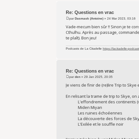
Re: Questions en vrac
par
Dasmask (Antoine)
» 24 Mar 2023, 03:16
Vade-mecum bien sûr !! Sinon je te co
Cthulhu. Après au passage, commande u
te plaît). Bon jeu!
Podcasts de La Citadelle
https://lacitadelle-podcas
Re: Questions en vrac
par
den
» 29 Jan 2025, 20:35
Je viens de finir de (re)lire Trip to Skye
En relisant la trame de trip to Skye, 
L'effondrement des continents (
Miden Miyan
Les ruines échoéennes
La découverte des forces de Sk
L'Exilée et le souffle noir