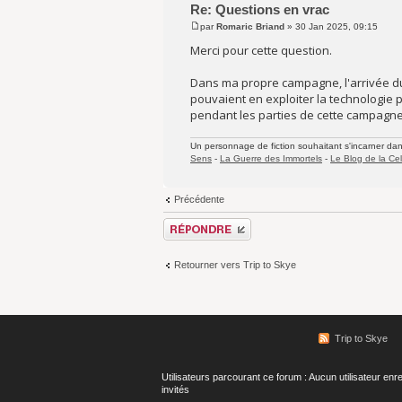
Re: Questions en vrac
par
Romaric Briand
» 30 Jan 2025, 09:15
Merci pour cette question.
Dans ma propre campagne, l'arrivée d
pouvaient en exploiter la technologie 
pendant les parties de cette campagne
Un personnage de fiction souhaitant s'incarner dans 
Sens
-
La Guerre des Immortels
-
Le Blog de la Cel
Précédente
Répondre
Retourner vers Trip to Skye
Trip to Skye
Utilisateurs parcourant ce forum : Aucun utilisateur enre
invités