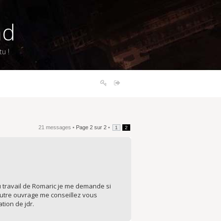
nd
u !
21 messages •
Page
2
sur
2
•
1
2
du travail de Romaric je me demande si
autre ouvrage me conseillez vous
ion de jdr.