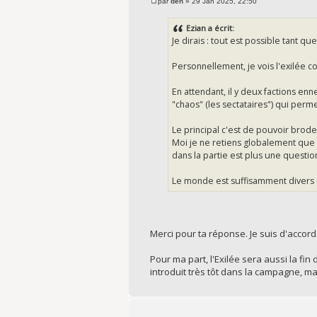
par
den
» 29 Jan 2025, 22:50
Ezian a écrit:
Je dirais : tout est possible tant qu
Personnellement, je vois l'exilée c
En attendant, il y deux factions enn
"chaos" (les sectataires") qui perme
Le principal c'est de pouvoir brode
Moi je ne retiens globalement que l'
dans la partie est plus une questio
Le monde est suffisamment divers 
Merci pour ta réponse. Je suis d'accord 
Pour ma part, l'Exilée sera aussi la f
introduit très tôt dans la campagne, mai