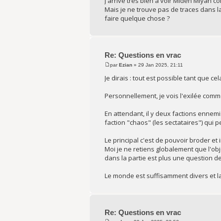
J'arrive très bien à voir Miden Miyan c
Mais je ne trouve pas de traces dans l
faire quelque chose ?
Re: Questions en vrac
par
Ezian
» 29 Jan 2025, 21:11
Je dirais : tout est possible tant que c
Personnellement, je vois l'exilée comm
En attendant, il y deux factions ennemi
faction "chaos" (les sectataires") qui p
Le principal c'est de pouvoir broder et
Moi je ne retiens globalement que l'obje
dans la partie est plus une question de
Le monde est suffisamment divers et l
Re: Questions en vrac