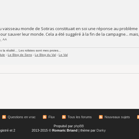
u vaisseau monde de Sotiras constituait en soi une réponse au problème
pour sauver leur monde. Cela a été suggéré à la fin de la campagne... mais
. ^^
la réalité... Les rolistes sont mes proies...
lule
-
Le Blog de Sens
-
Le Blog du Val
-
Le Val
Questions en vrac
Flux
Tous les forums
Nouveaux sujets
Propulsé par
phpBB
gistré et 2
2013-2015 ©
Romaric Briand
| thème par
Darky