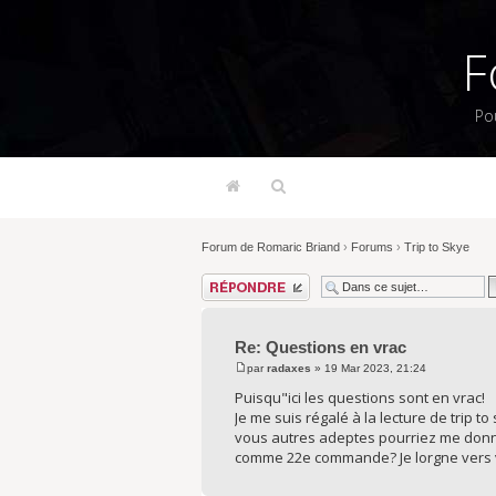
F
Po
Forum de Romaric Briand
›
Forums
›
Trip to Skye
Répondre
Re: Questions en vrac
par
radaxes
» 19 Mar 2023, 21:24
Puisqu"ici les questions sont en vrac!
Je me suis régalé à la lecture de trip 
vous autres adeptes pourriez me donne
comme 22e commande? Je lorgne vers v