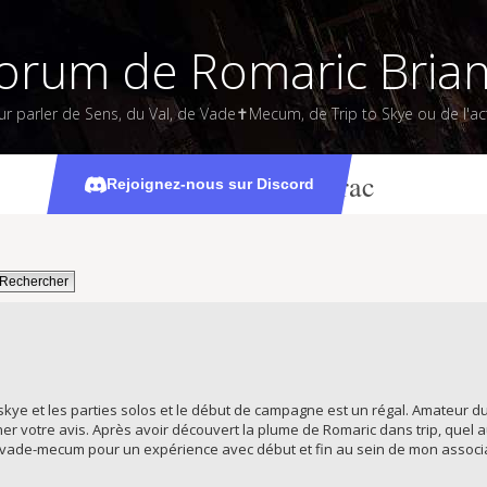
orum de Romaric Bria
ur parler de Sens, du Val, de Vade✝Mecum, de Trip to Skye ou de l'act
Questions en vrac
Rejoignez-nous sur Discord
to skye et les parties solos et le début de campagne est un régal. Amateur 
r votre avis. Après avoir découvert la plume de Romaric dans trip, quel 
ade-mecum pour un expérience avec début et fin au sein de mon associat