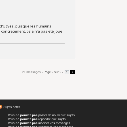
 d'Ugyès, puisque les humains
, concrètement, cela n'a pas été joué
21 messages •
Page
2
sur
2
•
1
2
Sujets actifs
Vous
ne pouvez pas
poster de nouveaux sujets
Vous
ne pouvez pas
répondre aux sujets
Vous
ne pouvez pas
modifier vos messages