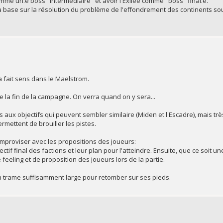
omme un.e boss "intermédiaire" et avoir l'Exilée comme "boss" final.e.
a base sur la résolution du problème de l'effondrement des continents so
ela fait sens dans le Maelstrom.
e la fin de la campagne. On verra quand on y sera...
s aux objectifs qui peuvent sembler similaire (Miden et l'Escadre), mais trè
ermettent de brouiller les pistes.
 improviser avec les propositions des joueurs:
ctif final des factions et leur plan pour l'atteindre. Ensuite, que ce soit u
 feeling et de proposition des joueurs lors de la partie.
a trame suffisamment large pour retomber sur ses pieds.