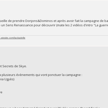
nseille de prendre Donjons&Dominos et après avoir fait la campagne de b
n Sens Renaissance pour découvrir (mate les 2 vidéos d'intro "La guerre 
t.wixsite.com/lacitadelle
 et Secrets de Skye.
on a plusieurs évènements qui vont ponctuer la campagne :
via Ugyès)
ye