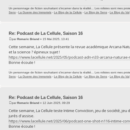
Un personnage de fiction souhaitant s'incarner dans la réalité... Les rolistes sont mes proie
Sens
-
La Guerre des Immortels
-
Le Blog de la Cellule
-
Le Blog de Sens
-
Le Blog du Val
Re: Podcast de La Cellule, Saison 16
par
Romaric Briand
» 15 Mai 2025, 13:41
Cette semaine, La Cellule présente la revue académique Arcana Natur
et la science ? épineux sujet !
https://www.lacellule.net/2025/05/podcast-adn-n33-arcana-natura
Bonne écoute !
Un personnage de fiction souhaitant s'incarner dans la réalité... Les rolistes sont mes proie
Sens
-
La Guerre des Immortels
-
Le Blog de la Cellule
-
Le Blog de Sens
-
Le Blog du Val
Re: Podcast de La Cellule, Saison 16
par
Romaric Briand
» 12 Juin 2025, 09:29
Cette semaine, La Cellule teste Intime Conviction, jeu de société, jeu
jurés d'assise.
https://www.lacellule.net/2025/06/podcast-one-shot-n116-intime-conv
Bonne écoute !