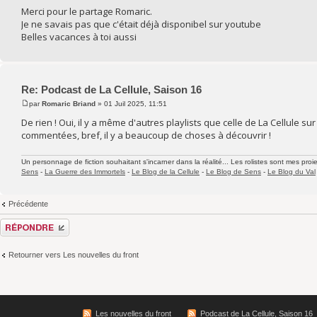
Merci pour le partage Romaric.
Je ne savais pas que c'était déjà disponibel sur youtube
Belles vacances à toi aussi
Re: Podcast de La Cellule, Saison 16
par
Romaric Briand
» 01 Juil 2025, 11:51
De rien ! Oui, il y a même d'autres playlists que celle de La Cellule s
commentées, bref, il y a beaucoup de choses à découvrir !
Un personnage de fiction souhaitant s'incarner dans la réalité... Les rolistes sont mes proie
Sens
-
La Guerre des Immortels
-
Le Blog de la Cellule
-
Le Blog de Sens
-
Le Blog du Val
Précédente
Répondre
Retourner vers Les nouvelles du front
Les nouvelles du front
Podcast de La Cellule, Saison 16