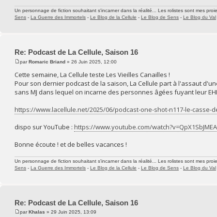
Un personnage de fiction souhaitant s'incarner dans la réalité... Les rolistes sont mes proie
Sens
-
La Guerre des Immortels
-
Le Blog de la Cellule
-
Le Blog de Sens
-
Le Blog du Val
Re: Podcast de La Cellule, Saison 16
par
Romaric Briand
» 26 Juin 2025, 12:00
Cette semaine, La Cellule teste Les Vieilles Canailles !
Pour son dernier podcast de la saison, La Cellule part à l'assaut d'u
sans MJ dans lequel on incarne des personnes âgées fuyant leur EHP
https://www.lacellule.net/2025/06/podcast-one-shot-n117-le-casse-d
dispo sur YouTube :
https://www.youtube.com/watch?v=QpX1SbJMEA
Bonne écoute ! et de belles vacances !
Un personnage de fiction souhaitant s'incarner dans la réalité... Les rolistes sont mes proie
Sens
-
La Guerre des Immortels
-
Le Blog de la Cellule
-
Le Blog de Sens
-
Le Blog du Val
Re: Podcast de La Cellule, Saison 16
par
Khalas
» 29 Juin 2025, 13:09