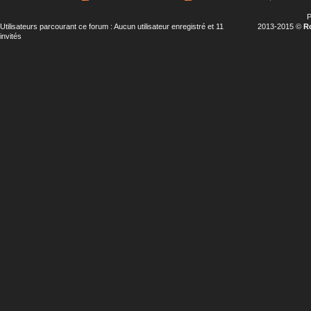
P
Utilisateurs parcourant ce forum : Aucun utilisateur enregistré et 11
2013-2015 ©
R
invités