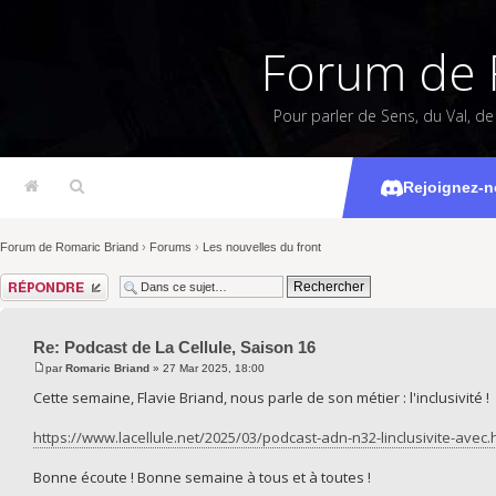
Forum de 
Pour parler de Sens, du Val, d
Podcast d
Rejoignez-n
Forum de Romaric Briand
›
Forums
›
Les nouvelles du front
Répondre
Re: Podcast de La Cellule, Saison 16
par
Romaric Briand
» 27 Mar 2025, 18:00
Cette semaine, Flavie Briand, nous parle de son métier : l'inclusivité !
https://www.lacellule.net/2025/03/podcast-adn-n32-linclusivite-avec.
Bonne écoute ! Bonne semaine à tous et à toutes !