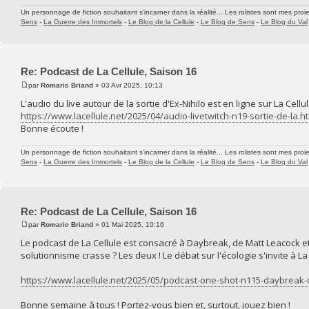
Un personnage de fiction souhaitant s'incarner dans la réalité... Les rolistes sont mes proie
Sens
-
La Guerre des Immortels
-
Le Blog de la Cellule
-
Le Blog de Sens
-
Le Blog du Val
Re: Podcast de La Cellule, Saison 16
par
Romaric Briand
» 03 Avr 2025, 10:13
L'audio du live autour de la sortie d'Ex-Nihilo est en ligne sur La Cellul
https://www.lacellule.net/2025/04/audio-livetwitch-n19-sortie-de-la.h
Bonne écoute !
Un personnage de fiction souhaitant s'incarner dans la réalité... Les rolistes sont mes proie
Sens
-
La Guerre des Immortels
-
Le Blog de la Cellule
-
Le Blog de Sens
-
Le Blog du Val
Re: Podcast de La Cellule, Saison 16
par
Romaric Briand
» 01 Mai 2025, 10:16
Le podcast de La Cellule est consacré à Daybreak, de Matt Leacock 
solutionnisme crasse ? Les deux ! Le débat sur l'écologie s'invite à La C
https://www.lacellule.net/2025/05/podcast-one-shot-n115-daybreak-
Bonne semaine à tous ! Portez-vous bien et, surtout, jouez bien !