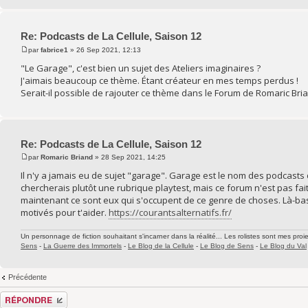
Re: Podcasts de La Cellule, Saison 12
par
fabrice1
» 26 Sep 2021, 12:13
"Le Garage", c'est bien un sujet des Ateliers imaginaires ?
J'aimais beaucoup ce thème. Étant créateur en mes temps perdus !
Serait-il possible de rajouter ce thème dans le Forum de Romaric Bri
Re: Podcasts de La Cellule, Saison 12
par
Romaric Briand
» 28 Sep 2021, 14:25
Il n'y a jamais eu de sujet "garage". Garage est le nom des podcasts
chercherais plutôt une rubrique playtest, mais ce forum n'est pas fait
maintenant ce sont eux qui s'occupent de ce genre de choses. Là-b
motivés pour t'aider.
https://courantsalternatifs.fr/
Un personnage de fiction souhaitant s'incarner dans la réalité... Les rolistes sont mes proie
Sens
-
La Guerre des Immortels
-
Le Blog de la Cellule
-
Le Blog de Sens
-
Le Blog du Val
Précédente
Répondre