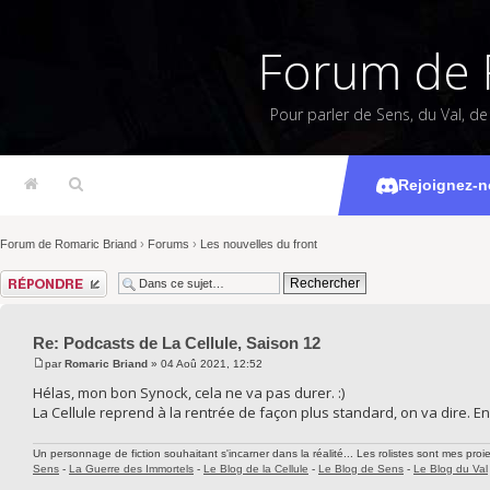
Forum de 
Pour parler de Sens, du Val, d
Podcasts d
Rejoignez-n
Forum de Romaric Briand
›
Forums
›
Les nouvelles du front
Répondre
Re: Podcasts de La Cellule, Saison 12
par
Romaric Briand
» 04 Aoû 2021, 12:52
Hélas, mon bon Synock, cela ne va pas durer. :)
La Cellule reprend à la rentrée de façon plus standard, on va dire. En
Un personnage de fiction souhaitant s'incarner dans la réalité... Les rolistes sont mes proie
Sens
-
La Guerre des Immortels
-
Le Blog de la Cellule
-
Le Blog de Sens
-
Le Blog du Val