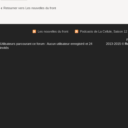
Retourner vers Les nouvelles du front
Les nouvelles du front
Podcasts de La Cellule, Saison 12
P
Utilisateurs parcourant ce forum : Aucun utilisateur enregistré et 24
2013-2015 ©
R
invités