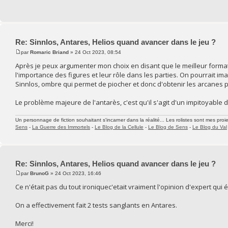
Re: Sinnlos, Antares, Helios quand avancer dans le jeu ?
par
Romaric Briand
» 24 Oct 2023, 08:54
Après je peux argumenter mon choix en disant que le meilleur format
l'importance des figures et leur rôle dans les parties. On pourrait ima
Sinnlos, ombre qui permet de piocher et donc d'obtenir les arcanes p
Le problème majeure de l'antarès, c'est qu'il s'agit d'un impitoyable du
Un personnage de fiction souhaitant s'incarner dans la réalité... Les rolistes sont mes proie
Sens
-
La Guerre des Immortels
-
Le Blog de la Cellule
-
Le Blog de Sens
-
Le Blog du Val
Re: Sinnlos, Antares, Helios quand avancer dans le jeu ?
par
BrunoG
» 24 Oct 2023, 16:46
Ce n'était pas du tout ironiquec'etait vraiment l'opinion d'expert qui
On a effectivement fait 2 tests sanglants en Antares.
Merci!