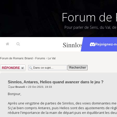
Forum de 
Pour parler de Sens, du Val, d
Sinnlos, Antares, H
Rejoignez-n
Forum de Romaric Briand
›
Forums
›
Le Val
Répondre
Sinnlos, Antares, Helios quand avancer dans le jeu ?
par
BrunoG
» 23 Oct 2023, 19:33
Bonjour,
Après une vingztine de parties de Sinnlos, des voies dominantes me
Si j'ai bien compris Antares, puis Helios sont des ajustements de rè
réduire l'importance de la main de départ puis en équilibrant les deux