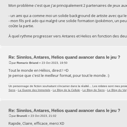
Mon problème c'est que j'ai principalement 2 partenaires de jeux aux p
- un ami qui a comme moi un solide background de artiste avec qui les
- mon fils pré ado qui malgré une solide formation (pokémon, un peu d
coûte la partie.
À quel rythme progresser vers Antares et Helios en fonction des deux
Re: Sinnlos, Antares, Helios quand avancer dans le jeu ?
par
Romaric Briand
» 23 Oct 2023, 19:50
Tout le monde en Hélios, direct ! =D
Je pense que c'est le meilleur format, pour tout le monde. :)
Un personnage de fiction souhaitant s'incarner dans la réalité... Les rolistes sont mes proie
Sens
-
La Guerre des Immortels
-
Le Blog de la Cellule
-
Le Blog de Sens
-
Le Blog du Val
Re: Sinnlos, Antares, Helios quand avancer dans le jeu ?
par
BrunoG
» 23 Oct 2023, 21:02
Rapide, Claire, efficace, merci XD