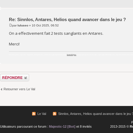
Re: Sinnlos, Antares, Helios quand avancer dans le jeu ?
par
luluseo
» 10 Oct 2025, 06:52
On a effectivement fait 2 tests sanglants en Antares.
Merci!
Reconnu pour suivre les standards d’organismes comme la Haute Autorité de Santé,
Sante360plus
partage des fiches et conseils santé à titre informatif, sans objectif commercial ni mé
Répondre
Retourner vers Le Val
Le Val
Sinnlos, Antares, Helios quand avancer dans le jeu 
P
Utilisateurs parcourant ce forum :
Majestic-12 [Bot]
et 8 invités
2013-2015 ©
R