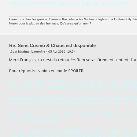
(et bravo aussi à toute l'équipe autour, bien sur. Beau boulot! ^^)
Cauannos chez les gaulois; Daemon Kaimetsu à las Noches; Cagliostro à Gotham City; Newtw
Néron pour la plupart des hommes. Qu'est-ce qu'un nom?
Re: Sens Cosmo & Chaos est disponible
par
Maxime (Laconfir)
» 05 Avr 2016, 10:54
Merci François, ca c'est du retour ^^. Rom sera sûrement content d'u
Pour répondre rapido en mode SPOILER:
Oui c'est compliqué d'aborder toutes les vérités de Cosmo, mais le livr
avec Ta Larme, alors change la rune de Cosmo, elle est censée s'ada
Ne cherche pas à tout dire, certaines vérités ne seront découvertes p
jouant, tu auras de moins en moins de vérités à te souvenir car les jo
Pour Classiss, c'est voulu, tu devrai voir en jouant que les joueurs a
en bon fidèles de Classiss).
Pour la fin, je pense qu'il ne faut pas trop stresser, j'ai fait le même
moment et tu n'as presque qu'à faire parler le cube. Pour le Sens derri