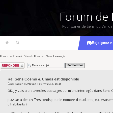
Forum de 
Pour parler de Sens, du Val, d
Sens Cosmo
Rejoignez-n
Forum de Romaric Briand
›
Forums
›
Sens Hexalogie
Répondre
Re: Sens Cosmo & Chaos est disponible
par
Fabien | L'Alcyon
» 02 Avr 2016, 16:45
OK, j'y vais alors avec les passages qui m'ont interrogés dans Sens C
p.32 On a des chiffres ronds pour le nombre d'étudiants, etc. Vrais
d'habitants ?