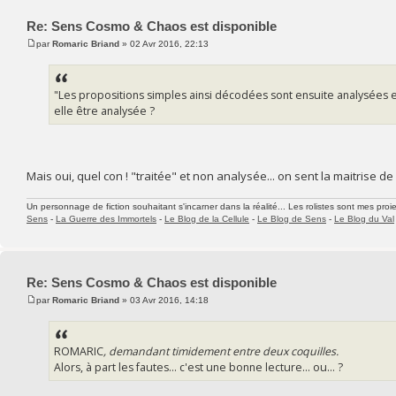
Re: Sens Cosmo & Chaos est disponible
par
Romaric Briand
» 02 Avr 2016, 22:13
"Les propositions simples ainsi décodées sont ensuite analysées
elle être analysée ?
Mais oui, quel con ! "traitée" et non analysée... on sent la maitrise de 
Un personnage de fiction souhaitant s'incarner dans la réalité... Les rolistes sont mes proie
Sens
-
La Guerre des Immortels
-
Le Blog de la Cellule
-
Le Blog de Sens
-
Le Blog du Val
Re: Sens Cosmo & Chaos est disponible
par
Romaric Briand
» 03 Avr 2016, 14:18
ROMARIC
, demandant timidement entre deux coquilles.
Alors, à part les fautes... c'est une bonne lecture... ou... ?