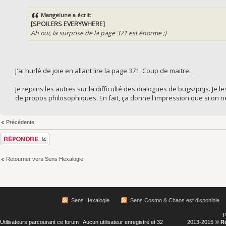
Mangelune a écrit:
[SPOILERS EVERYWHERE]
Ah oui, la surprise de la page 371 est énorme ;)
J'ai hurlé de joie en allant lire la page 371. Coup de maitre.
Je rejoins les autres sur la difficulté des dialogues de bugs/pnjs. J
de propos philosophiques. En fait, ça donne l'impression que si on n
Précédente
Répondre
Retourner vers Sens Hexalogie
Sens Hexalogie
Sens Cosmo & Chaos est disponible
P
Utilisateurs parcourant ce forum : Aucun utilisateur enregistré et 32
2013-2015 ©
R