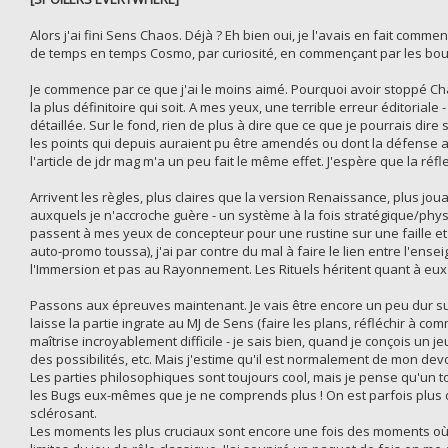
Alors j'ai fini Sens Chaos. Déjà ? Eh bien oui, je l'avais en fait com
de temps en temps Cosmo, par curiosité, en commençant par les bout
Je commence par ce que j'ai le moins aimé. Pourquoi avoir stoppé Cha
la plus définitoire qui soit. A mes yeux, une terrible erreur éditoriale 
détaillée. Sur le fond, rien de plus à dire que ce que je pourrais dire 
les points qui depuis auraient pu être amendés ou dont la défense aura
l'article de jdr mag m'a un peu fait le même effet. J'espère que la ré
Arrivent les règles, plus claires que la version Renaissance, plus 
auxquels je n'accroche guère - un système à la fois stratégique/physi
passent à mes yeux de concepteur pour une rustine sur une faille et 
auto-promo toussa), j'ai par contre du mal à faire le lien entre l'en
l'Immersion et pas au Rayonnement. Les Rituels héritent quant à eu
Passons aux épreuves maintenant. Je vais être encore un peu dur sur 
laisse la partie ingrate au MJ de Sens (faire les plans, réfléchir à com
maîtrise incroyablement difficile - je sais bien, quand je conçois un je
des possibilités, etc. Mais j'estime qu'il est normalement de mon devoi
Les parties philosophiques sont toujours cool, mais je pense qu'un to
les Bugs eux-mêmes que je ne comprends plus ! On est parfois plus d
sclérosant.
Les moments les plus cruciaux sont encore une fois des moments où l