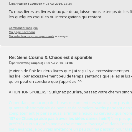
par
Fabien | L'Alcyon
» 04 Avr 2016, 13:24
Tu nous livres tes livres deux par deux, laisse-nous le temps de les fin
les quelques coquilles ou interrogations qui restent.
Commander mes jeux
Ma page Facebook
Ma sélection de jdr indépendants
à essayer
Re: Sens Cosmo & Chaos est disponible
par
Newtwo(François)
» 05 Avr 2016, 04:06
Je viens de finir les deux livres que j'ai reçu il y a excessivement p
les lire. (par excessivement peu de temps, j’entends que je les ai lus 
qu'on peut en conclure que j'apprécie ^^
ATTENTION SPOILERS : Surlignez pour lire, passez votre chemin sinon
Cependant, beaucoup de choses me posent des soucis, non pas du point
quantité phénoménale de noms et de complots ourdis pendant des si
complétement. Je pense aussi à l’infâme nœud au cerveau que représ
137 de Chaos ça aide pas à avoir les idées claires, hein?)
Non pas que 
préféré), surtout après avoir vu sa mémoire "saccagée" dans Cosmo (c
bien avancé). Je pourrais m'étendre un peu sur ma passion pour Classi