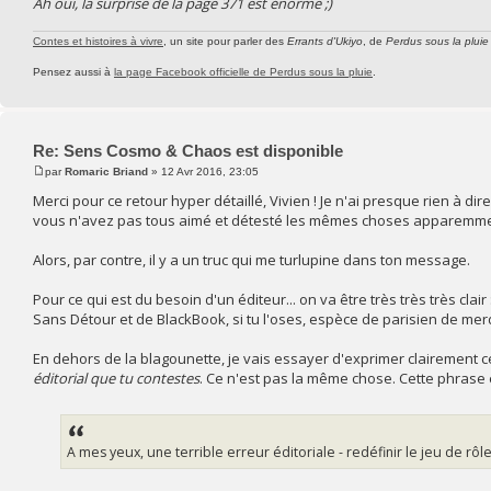
Ah oui, la surprise de la page 371 est énorme ;)
Contes et histoires à vivre
, un site pour parler des
Errants d'Ukiyo
, de
Perdus sous la pluie
Pensez aussi à
la page Facebook officielle de Perdus sous la pluie
.
Re: Sens Cosmo & Chaos est disponible
par
Romaric Briand
» 12 Avr 2016, 23:05
Merci pour ce retour hyper détaillé, Vivien ! Je n'ai presque rien à dire
vous n'avez pas tous aimé et détesté les mêmes choses apparemment.
Alors, par contre, il y a un truc qui me turlupine dans ton message.
Pour ce qui est du besoin d'un éditeur... on va être très très très clair 
Sans Détour et de BlackBook, si tu l'oses, espèce de parisien de mer
En dehors de la blagounette, je vais essayer d'exprimer clairement ce
éditorial que tu contestes
. Ce n'est pas la même chose. Cette phrase 
A mes yeux, une terrible erreur éditoriale - redéfinir le jeu de rôl