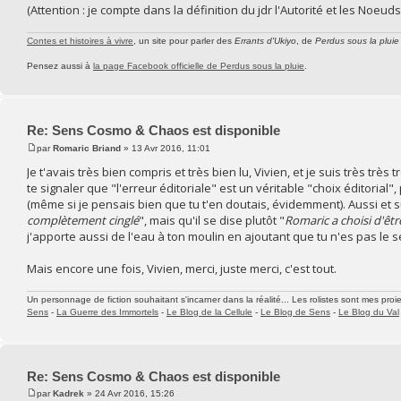
(Attention : je compte dans la définition du jdr l'Autorité et les Noeud
Contes et histoires à vivre
, un site pour parler des
Errants d'Ukiyo
, de
Perdus sous la pluie
Pensez aussi à
la page Facebook officielle de Perdus sous la pluie
.
Re: Sens Cosmo & Chaos est disponible
par
Romaric Briand
» 13 Avr 2016, 11:01
Je t'avais très bien compris et très bien lu, Vivien, et je suis très très t
te signaler que "l'erreur éditoriale" est un véritable "choix éditorial
(même si je pensais bien que tu t'en doutais, évidemment). Aussi et 
complètement cinglé
", mais qu'il se dise plutôt "
Romaric a choisi d'êtr
j'apporte aussi de l'eau à ton moulin en ajoutant que tu n'es pas le se
Mais encore une fois, Vivien, merci, juste merci, c'est tout.
Un personnage de fiction souhaitant s'incarner dans la réalité... Les rolistes sont mes proie
Sens
-
La Guerre des Immortels
-
Le Blog de la Cellule
-
Le Blog de Sens
-
Le Blog du Val
Re: Sens Cosmo & Chaos est disponible
par
Kadrek
» 24 Avr 2016, 15:26