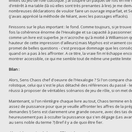
limites du jeu de rôle classique. J'ai soupiré un paquet de fois en m
d'intérêt à ma table (là où elles sont très prenantes à lire). Je me de
nombreuses déclarations de vouloir faire un ouvrage imparfait, et Sen
(j'avais apprécié la méthode de Néant, avec les passages effacés).
Finissons sur le plus important : le fond. Comme toujours, si je tro
fois la cohérence énorme de l'Hexalogie et sa capacité à passionner. L
comme un livre est superbe. Je n'accroche qu'à moitié à Williamson
hauteur de cette impression d'ailleurs) mais Myphos est vraiment cool,
promet de belles questions - c'est presque dommage que les conséq
quand on a pas à les affronter. A ce titre, la vraie fin m'échappe enco
montrer accessible, ce qui me semble tout de même une petite limite 
Bilan :
Alors, Sens Chaos chef d'oeuvre de l'Hexalogie ? Si l'on compare chaq
rolistique, celui qui s'est le plus détaché des références du passé - le
réussi à proposer de véritables scénarios de jeu de rôle, si on met de
Maintenant, si l'on réintègre chaque livre au tout, Chaos termine en
assez de puissance pour que je veuille affronter les affres de la pré
demandes !) Sens est clairement une grande oeuvre, avec des tas d
heureusement pas à occulter la puissance qui s'en dégage (Les avant
au sens noble du terme ?) Bref il y a de quoi être fier.