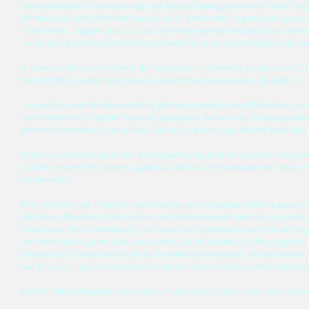
physiquement un personnage qui faisait l'amalgame entre lui et l'aig
d'immersion est tellement haut quand j'interprète ce personnage que 
main droite... (après quoi j'ai tout de même prit un instant pour vérif
: le joueur a apprécié l'expérience immersive, et adore Classiss. Je sais
Je pense enfin à la manière de faire jouer la dernière épreuve de C
me font déjà sacrément peur. D'autant plus que je viens de la lire... tr
Le système est très bien remis à plat et les enjeux et différentes pos
surement moins répétitif que les épreuves de Mort ou de la deuxième 
encore maitrisées, mais je sais d'avance que je vais devoir faire des e
Et dois-je vraiment préciser à quel point j'ai jubilé en voyons l'intég
y as-t-il encore des doutes quant au fait qu'un fanatiques de Sens 
les mondes?
Bref : j'adore, car même si mon favoris reste surement Néant pour s
réponses fournies dans Cosmo très bien trouvées (même si je prendrai
réalisation des événements), et l'aventure proposée dans Chaos im
ces révélations. Je ne suis pas tatillon sur les fautes d'orthographes,
à base de flèches, de numéros, de lettres incongrues, et des textes
par le Cube... qui me poussent à creuser encore dans la résolution de
ReBref : Merci Romaric d'être de si mauvaises mains mais un si bon écriv