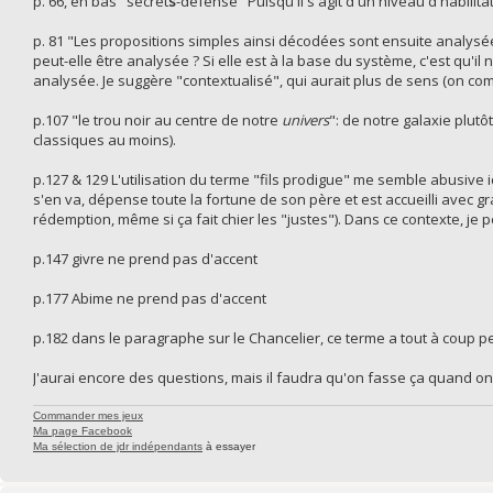
p. 66, en bas "secret
s
-défense" Puisqu'il s'agit d'un niveau d'habilitat
p. 81 "Les propositions simples ainsi décodées sont ensuite analys
peut-elle être analysée ? Si elle est à la base du système, c'est qu'i
analysée. Je suggère "contextualisé", qui aurait plus de sens (on com
p.107 "le trou noir au centre de notre
univers
": de notre galaxie plutô
classiques au moins).
p.127 & 129 L'utilisation du terme "fils prodigue" me semble abusive i
s'en va, dépense toute la fortune de son père et est accueilli avec g
rédemption, même si ça fait chier les "justes"). Dans ce contexte, je 
p.147 givre ne prend pas d'accent
p.177 Abime ne prend pas d'accent
p.182 dans le paragraphe sur le Chancelier, ce terme a tout à coup 
J'aurai encore des questions, mais il faudra qu'on fasse ça quand on
Commander mes jeux
Ma page Facebook
Ma sélection de jdr indépendants
à essayer