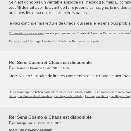
Ce n'est donc pas un véritable épisode de l'hexalogie, mais LE com
tout MJ devrait avoir lu avant de faire jouer la campagne. Je me dem
au moins les deux ou trois premières bases.
Je vais continuer ma lecture de Chaos, qui sera je le sens plus probl
Contes et histoires à vivre
, un site pour parler des
Errants d'Ukiyo
, de
Perdus sous la pluie
Pensez aussi à
la page Facebook officielle de Perdus sous la pluie
.
Re: Sens Cosmo & Chaos est disponible
par
Romaric Briand
» 12 Avr 2016, 14:56
Merci Vivien ! J'ai hâte de lire tes commentaires sur Chaos maintenant
Un personnage de fiction souhaitant s'incarner dans la réalité... Les rolistes sont mes proie
Sens
-
La Guerre des Immortels
-
Le Blog de la Cellule
-
Le Blog de Sens
-
Le Blog du Val
Re: Sens Cosmo & Chaos est disponible
par
Mangelune
» 12 Avr 2016, 18:59
[SPOILERS EVERYWHERE]