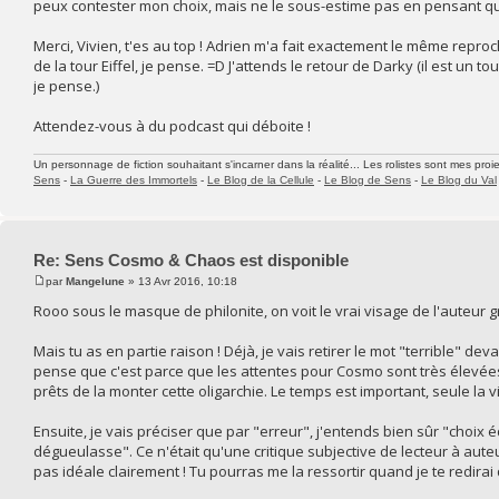
peux contester mon choix, mais ne le sous-estime pas en pensant qu'il
Merci, Vivien, t'es au top ! Adrien m'a fait exactement le même repr
de la tour Eiffel, je pense. =D J'attends le retour de Darky (il est un tou
je pense.)
Attendez-vous à du podcast qui déboite !
Un personnage de fiction souhaitant s'incarner dans la réalité... Les rolistes sont mes proie
Sens
-
La Guerre des Immortels
-
Le Blog de la Cellule
-
Le Blog de Sens
-
Le Blog du Val
Re: Sens Cosmo & Chaos est disponible
par
Mangelune
» 13 Avr 2016, 10:18
Rooo sous le masque de philonite, on voit le vrai visage de l'auteur gr
Mais tu as en partie raison ! Déjà, je vais retirer le mot "terrible" deva
pense que c'est parce que les attentes pour Cosmo sont très élevées
prêts de la monter cette oligarchie. Le temps est important, seule la 
Ensuite, je vais préciser que par "erreur", j'entends bien sûr "choix é
dégueulasse". Ce n'était qu'une critique subjective de lecteur à auteu
pas idéale clairement ! Tu pourras me la ressortir quand je te redir