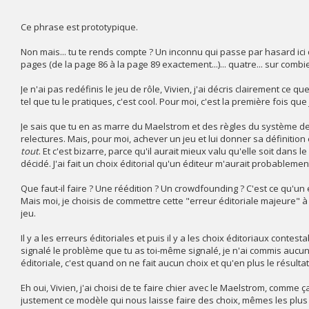
Ce phrase est prototypique.
Non mais... tu te rends compte ? Un inconnu qui passe par hasard ici qu
pages (de la page 86 à la page 89 exactement...)... quatre... sur comb
Je n'ai pas redéfinis le jeu de rôle, Vivien, j'ai décris clairement ce qu
tel que tu le pratiques, c'est cool. Pour moi, c'est la première fois q
Je sais que tu en as marre du Maelstrom et des règles du système d
relectures. Mais, pour moi, achever un jeu et lui donner sa définition 
tout
. Et c'est bizarre, parce qu'il aurait mieux valu qu'elle soit dans 
décidé. J'ai fait un choix éditorial qu'un éditeur m'aurait probablement
Que faut-il faire ? Une réédition ? Un crowdfounding ? C'est ce qu'un
Mais moi, je choisis de commettre cette "erreur éditoriale majeure" à te
jeu.
Il y a les erreurs éditoriales et puis il y a les choix éditoriaux cont
signalé le problème que tu as toi-même signalé, je n'ai commis aucune e
éditoriale, c'est quand on ne fait aucun choix et qu'en plus le résult
Eh oui, Vivien, j'ai choisi de te faire chier avec le Maelstrom, comme ç
justement ce modèle qui nous laisse faire des choix, mêmes les plus