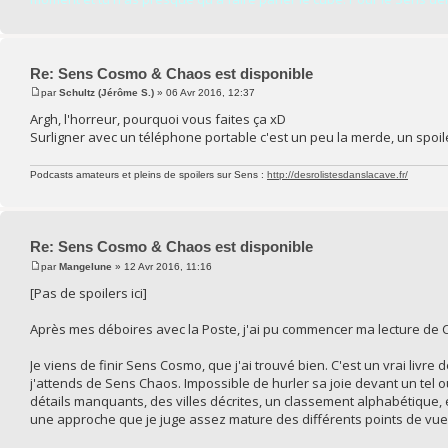
Re: Sens Cosmo & Chaos est disponible
par
Schultz (Jérôme S.)
» 06 Avr 2016, 12:37
Argh, l'horreur, pourquoi vous faites ça xD
Surligner avec un téléphone portable c'est un peu la merde, un spoile
Podcasts amateurs et pleins de spoilers sur Sens :
http://desrolistesdanslacave.fr/
Re: Sens Cosmo & Chaos est disponible
par
Mangelune
» 12 Avr 2016, 11:16
[Pas de spoilers ici]
Après mes déboires avec la Poste, j'ai pu commencer ma lecture de
Je viens de finir Sens Cosmo, que j'ai trouvé bien. C'est un vrai livr
j'attends de Sens Chaos. Impossible de hurler sa joie devant un tel o
détails manquants, des villes décrites, un classement alphabétique, e
une approche que je juge assez mature des différents points de vue