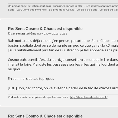
Un personnage de fiction souhaitant s'incarner dans la réalité... Les rolistes sont mes proie
Sens
-
La Guerre des Immortels
-
Le Blog de la Cellule
-
Le Blog de Sens
-
Le Blog du Val
Re: Sens Cosmo & Chaos est disponible
par
Schultz (Jérôme S.)
» 03 Avr 2016, 19:55
Bah moi tu sais déjà ce que j'en pense, ça cartonne. Sens Chaos est d
baston spatiale dont on se demande un peu ce que ça fait là xD mais
J'suis habituellement pas fan des illustration, je les apprécie sans p
Cosmo bah, pareil, c'est du lourd. Je conseille vraiment de le lire dan
il fallait le faire. Y'a juste les passages sur les villes qui me lourde
ou quoi.
En somme, c'est au top, quoi.
[EDIT] Bon, par contre, on va éviter de parler de la facilité d'accès aux
Podcasts amateurs et pleins de spoilers sur Sens :
http://desrolistesdanslacave.fr/
Re: Sens Cosmo & Chaos est disponible