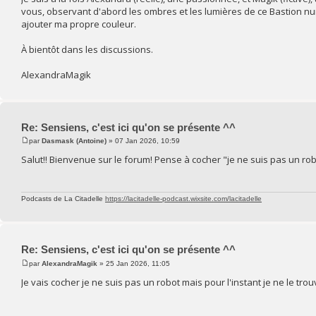
vous, observant d'abord les ombres et les lumières de ce Bastion num
ajouter ma propre couleur.
À bientôt dans les discussions.
AlexandraMagik
Re: Sensiens, c'est ici qu'on se présente ^^
par
Dasmask (Antoine)
» 07 Jan 2026, 10:59
Salut!! Bienvenue sur le forum! Pense à cocher "je ne suis pas un robo
Podcasts de La Citadelle
https://lacitadelle-podcast.wixsite.com/lacitadelle
Re: Sensiens, c'est ici qu'on se présente ^^
par
AlexandraMagik
» 25 Jan 2026, 11:05
Je vais cocher je ne suis pas un robot mais pour l'instant je ne le tro