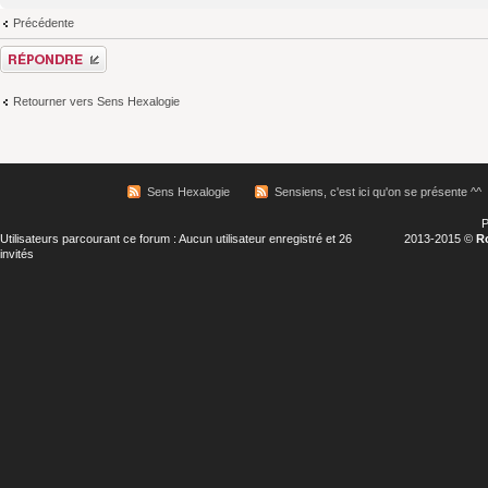
Précédente
Répondre
Retourner vers Sens Hexalogie
Sens Hexalogie
Sensiens, c'est ici qu'on se présente ^^
P
Utilisateurs parcourant ce forum : Aucun utilisateur enregistré et 26
2013-2015 ©
R
invités