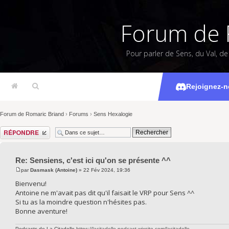
Forum de 
Pour parler de Sens, du Val, d
Sensiens, c'e
Rejoignez-n
Forum de Romaric Briand
›
Forums
›
Sens Hexalogie
Répondre
Re: Sensiens, c'est ici qu'on se présente ^^
par
Dasmask (Antoine)
» 22 Fév 2024, 19:36
Bienvenu!
Antoine ne m'avait pas dit qu'il faisait le VRP pour Sens ^^
Si tu as la moindre question n'hésites pas.
Bonne aventure!
Podcasts de La Citadelle
https://lacitadelle-podcast.wixsite.com/lacitadelle