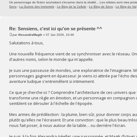
Un personnage de fiction souhaitant s'incarner dans la réalité... Les rolistes sont mes proie
Sens
-
La Guerre des Immortels
-
Le Blog de la Cellule
-
Le Blog de Sens
-
Le Blog du Val
Re: Sensiens, c'est ici qu'on se présente ^^
par
AlexandraMagik
» 07 Jan 2026, 10:46
Salutations à tous,
Une nouvelle fréquence vient de se synchroniser avec le réseau. On 
d'autres noms, selon le monde qui m'appelle.
Je suis une passeuse de mondes, une exploratrice de l'imaginaire. Mon t
personnages gagnent en épaisseur. Je viens ici attirée par l'écho des 
aventure ludique s'entremêlent si intimement.
Ce que je cherche ici ? Comprendre l'architecture de ces univers que 
transforme une règle en émotion, et un personnage en compagnon de r
semblent se dérouler à l'échelle de l'épopée.
Mes armes de prédilection : la plume, bien sûr, pour donner corps aux
plutôt qu'elles ne l'écrasent. Et une conviction : que le plus beau tré
nous fait poser, à nous autour de la table… ou derrière l'écran.
Je suis à la fois Alexandra (réelle), une passionnée, et Magik (fictive)