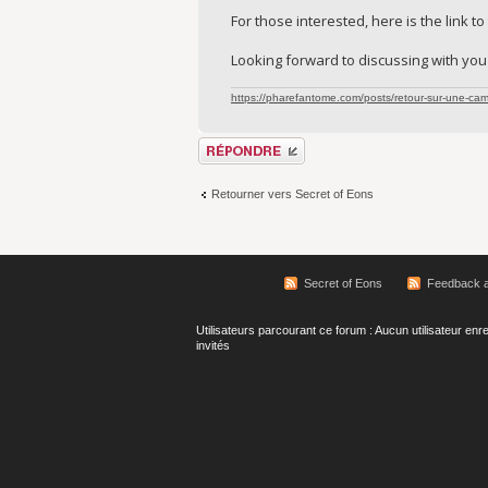
For those interested, here is the link t
Looking forward to discussing with you 
https://pharefantome.com/posts/retour-sur-une-ca
Répondre
Retourner vers Secret of Eons
Secret of Eons
Feedback a
Utilisateurs parcourant ce forum : Aucun utilisateur enre
invités