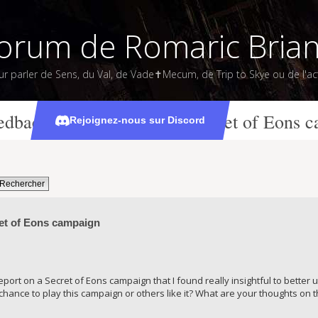
orum de Romaric Bria
ur parler de Sens, du Val, de Vade✝Mecum, de Trip to Skye ou de l'act
edback and thoughts on a Secret of Eons 
Rejoignez-nous sur Discord
et of Eons campaign
 report on a Secret of Eons campaign that I found really insightful to bet
ance to play this campaign or others like it? What are your thoughts on t