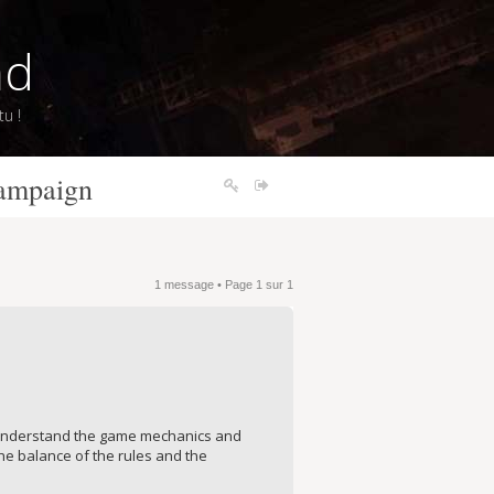
nd
u !
campaign
1 message • Page
1
sur
1
ter understand the game mechanics and
he balance of the rules and the