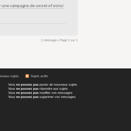
ur-une-campagne-de-secret-of-eons/
1 message • Page
1
sur
1
veaux sujets
Sujets actifs
Vous
ne pouvez pas
poster de nouveaux sujets
Vous
ne pouvez pas
répondre aux sujets
Vous
ne pouvez pas
modifier vos messages
Vous
ne pouvez pas
supprimer vos messages