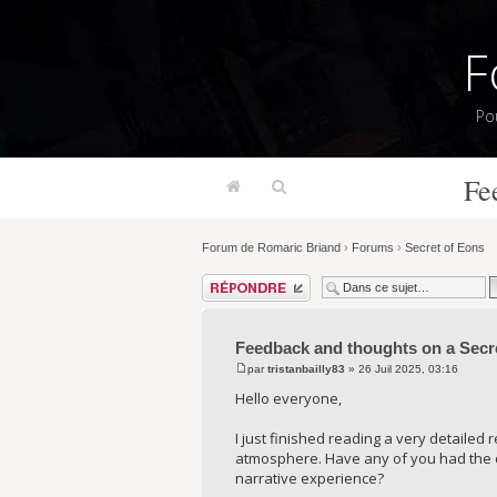
F
Po
Fe
Forum de Romaric Briand
›
Forums
›
Secret of Eons
Répondre
Feedback and thoughts on a Secr
par
tristanbailly83
» 26 Juil 2025, 03:16
Hello everyone,
I just finished reading a very detailed
atmosphere. Have any of you had the ch
narrative experience?