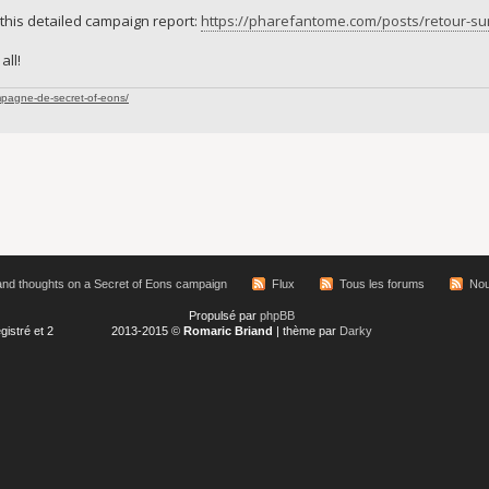
o this detailed campaign report:
https://pharefantome.com/posts/retour-s
all!
mpagne-de-secret-of-eons/
nd thoughts on a Secret of Eons campaign
Flux
Tous les forums
Nou
Propulsé par
phpBB
gistré et 2
2013-2015 ©
Romaric Briand
| thème par
Darky