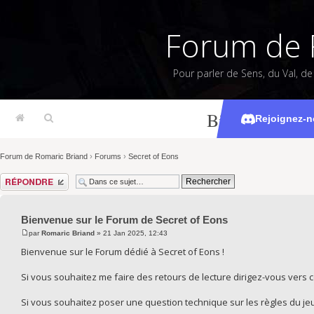
Forum de 
Pour parler de Sens, du Val, d
Bienvenue sur
Rejoignez-n
Forum de Romaric Briand
›
Forums
›
Secret of Eons
Répondre
Bienvenue sur le Forum de Secret of Eons
par
Romaric Briand
» 21 Jan 2025, 12:43
Bienvenue sur le Forum dédié à Secret of Eons !
Si vous souhaitez me faire des retours de lecture dirigez-vous vers ce
Si vous souhaitez poser une question technique sur les règles du jeu,