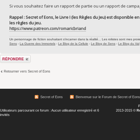
Si vous souhaitez faire un rapport de partie ou un rapport de campagne
Rappel : Secret of Eons, le Livre I (les Règles du Jeu) est disponible
les règles du jeu.
https://www.patreon.com/romaricbriand
Un personnage de fiction souhaitant s'incarner dans la réalité... Les rolistes sont mes proie
Sens
-
La Guerre des Immortels
-
Le Blog de la Cellule
-
Le Blog de Sens
-
Le Blog du Val
Répondre
Retourner vers Secret of Eons
Secret of Eons
Bienvenue sur le Forum de Secret of Eons
P
Utilisateurs parcourant ce forum : Aucun utilisateur enregistré et 6
2013-2015 ©
R
invités