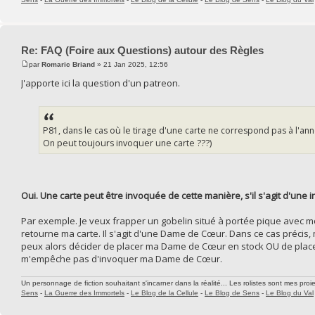
Re: FAQ (Foire aux Questions) autour des Règles
par
Romaric Briand
» 21 Jan 2025, 12:56
J'apporte ici la question d'un patreon.
P81, dans le cas où le tirage d'une carte ne correspond pas à l'an
On peut toujours invoquer une carte ???)
Oui. Une carte peut être invoquée de cette manière, s'il s'agit d'une i
Par exemple. Je veux frapper un gobelin situé à portée pique avec mo
retourne ma carte. Il s'agit d'une Dame de Cœur. Dans ce cas précis,
peux alors décider de placer ma Dame de Cœur en stock OU de placer
m'empêche pas d'invoquer ma Dame de Cœur.
Un personnage de fiction souhaitant s'incarner dans la réalité... Les rolistes sont mes proie
Sens
-
La Guerre des Immortels
-
Le Blog de la Cellule
-
Le Blog de Sens
-
Le Blog du Val