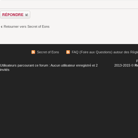
Répondre
Retourner vers Secret of Eons
Secret of Eons
FAQ (Foire aux Questions) autour des Règl
P
Utilisateurs parcourant ce forum : Aucun utilisateur enregistré et 2
2013-2015 ©
R
invités