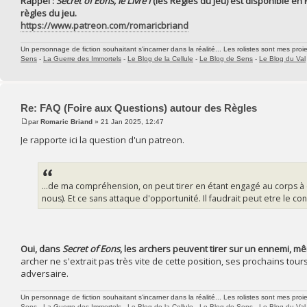
Rappel :
Secret of Eons, le Livre I
(les Règles du Jeu) est disponible en
règles du jeu.
https://www.patreon.com/romaricbriand
Un personnage de fiction souhaitant s'incarner dans la réalité... Les rolistes sont mes proie
Sens
-
La Guerre des Immortels
-
Le Blog de la Cellule
-
Le Blog de Sens
-
Le Blog du Val
Re: FAQ (Foire aux Questions) autour des Règles
par
Romaric Briand
» 21 Jan 2025, 12:47
Je rapporte ici la question d'un patreon.
...de ma compréhension, on peut tirer en étant engagé au corps à 
nous). Et ce sans attaque d'opportunité. Il faudrait peut etre le con
Oui, dans
Secret of Eons
, les archers peuvent tirer sur un ennemi, m
archer ne s'extrait pas très vite de cette position, ses prochains to
adversaire.
Un personnage de fiction souhaitant s'incarner dans la réalité... Les rolistes sont mes proie
Sens
-
La Guerre des Immortels
-
Le Blog de la Cellule
-
Le Blog de Sens
-
Le Blog du Val