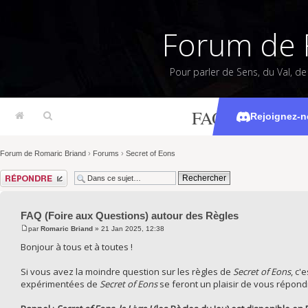
Forum de 
Pour parler de Sens, du Val, d
FAQ (Foire aux 
Rejoignez-n
Forum de Romaric Briand
›
Forums
›
Secret of Eons
Répondre
FAQ (Foire aux Questions) autour des Règles
par
Romaric Briand
» 21 Jan 2025, 12:38
Bonjour à tous et à toutes !
Si vous avez la moindre question sur les règles de
Secret of Eons
, c'
expérimentées de
Secret of Eons
se feront un plaisir de vous répondr