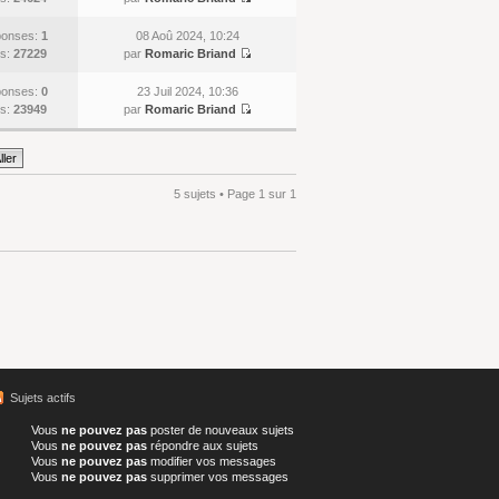
onses:
1
08 Aoû 2024, 10:24
s:
27229
par
Romaric Briand
onses:
0
23 Juil 2024, 10:36
s:
23949
par
Romaric Briand
5 sujets • Page
1
sur
1
Sujets actifs
Vous
ne pouvez pas
poster de nouveaux sujets
Vous
ne pouvez pas
répondre aux sujets
Vous
ne pouvez pas
modifier vos messages
Vous
ne pouvez pas
supprimer vos messages