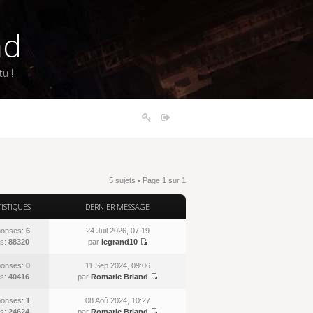
nd
u !
5 sujets • Page
1
sur
1
TISTIQUES
DERNIER MESSAGE
onses:
6
24 Juil 2026, 07:19
s:
88320
par
legrand10
onses:
0
11 Sep 2024, 09:06
s:
40416
par
Romaric Briand
onses:
1
08 Aoû 2024, 10:27
s:
24624
par
Romaric Briand