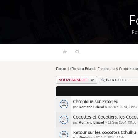
F
Po
Forum de Romaric Briand
›
Forums
›
Les Cocottes don
Écrire un nouveau sujet
Chronique sur ProxiJeu
par
Romaric Briand
» 02 Déc 2024, 11:23
Cocottes et Cocotiers, les Cocot
par
Romaric Briand
» 11 Sep 2024, 09:06
Retour sur les cocottes Cthulhu
par
Wotjoba
» 07 Aoû 2024, 22:44