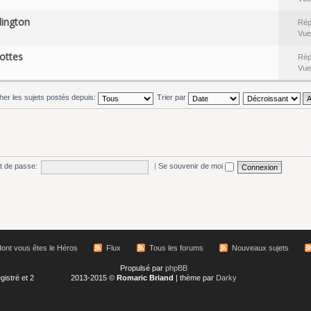
lington
Rép
Vue
ottes
Rép
Vue
cher les sujets postés depuis:
Trier par
t de passe:
|
Se souvenir de moi
ont vous êtes le Héros
Flux
Tous les forums
Nouveaux sujets
Propulsé par
phpBB
gistré et 2
2013-2015 ©
Romaric Briand
| thème par
Darky