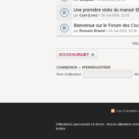
Une première visite du manoir El
par
Cyol (Loïc)
» 28 Juil 2024, 11:53
Bienvenue sur le Forum des Coc
par
Romaric Briand
» 23 Juil 2024, 10:36
Affi
Écrire un nouveau sujet
CONNEXION
•
M’ENREGISTRER
Nom d’utilisateur:
Mo
Les Cocottes d
Utilisateurs parcourant ce forum : Aucun utilisateur enre
invités