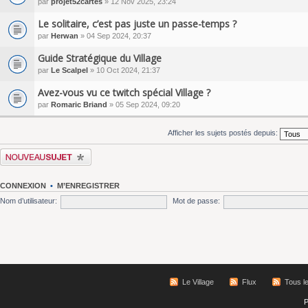
par
projet52cartes
» 12 Nov 2025, 23:24
Le solitaire, c’est pas juste un passe-temps ?
par
Herwan
» 04 Sep 2024, 20:37
Guide Stratégique du Village
par
Le Scalpel
» 10 Oct 2024, 21:37
Avez-vous vu ce twitch spécial Village ?
par
Romaric Briand
» 05 Sep 2024, 09:20
Afficher les sujets postés depuis:
Écrire un nouveau sujet
CONNEXION
•
M’ENREGISTRER
Nom d’utilisateur:
Mot de passe:
Le Village
Flux
Tous l
P