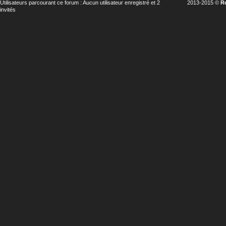
Utilisateurs parcourant ce forum : Aucun utilisateur enregistré et 2
2013-2015 ©
R
invités