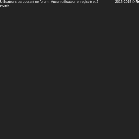
Utilisateurs parcourant ce forum : Aucun utilisateur enregistré et 2
2013-2015 ©
R
invités