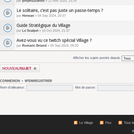
par
projet52cartes
» 12 Nov 2025, 23:24
Le solitaire, c’est pas juste un passe-temps ?
par
Herwan
» 04 Sep 2024, 20:37
Guide Stratégique du Village
par
Le Scalpel
» 10 Oct 2024, 21:37
Avez-vous vu ce twitch spécial Village ?
par
Romaric Briand
» 05 Sep 2024, 09:20
Afficher les sujets postés depuis:
Écrire un nouveau sujet
CONNEXION
•
M’ENREGISTRER
Nom d’utilisateur:
Mot de passe:
Le Village
Flux
Tous l
P