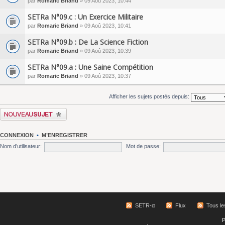
par
Romaric Briand
» 09 Aoû 2023, 10:44
SETRa N°09.c : Un Exercice Militaire
par
Romaric Briand
» 09 Aoû 2023, 10:41
SETRa N°09.b : De La Science Fiction
par
Romaric Briand
» 09 Aoû 2023, 10:39
SETRa N°09.a : Une Saine Compétition
par
Romaric Briand
» 09 Aoû 2023, 10:37
Afficher les sujets postés depuis:
Écrire un nouveau sujet
CONNEXION
•
M’ENREGISTRER
Nom d’utilisateur:
Mot de passe:
SETR-α
Flux
Tous le
P