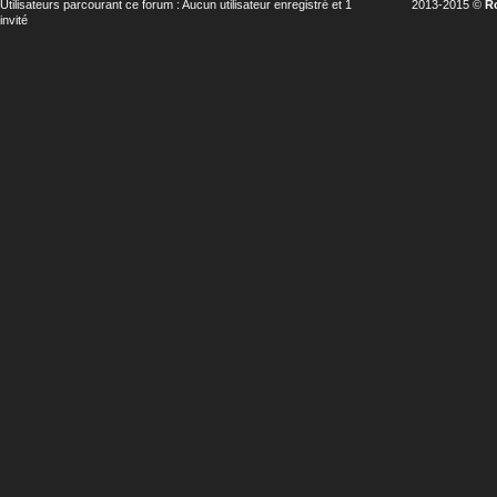
Utilisateurs parcourant ce forum : Aucun utilisateur enregistré et 1
2013-2015 ©
R
invité