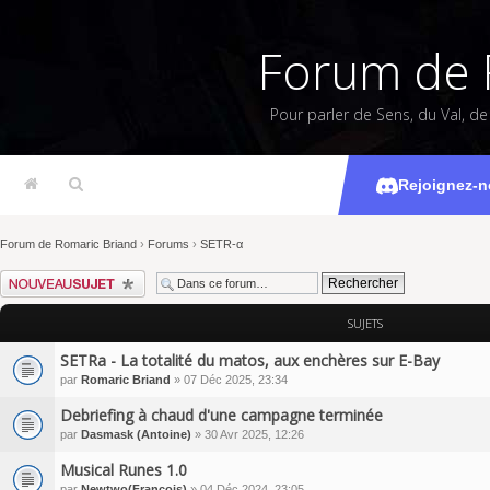
Forum de 
Pour parler de Sens, du Val, d
Rejoignez-n
Forum de Romaric Briand
›
Forums
›
SETR-α
Écrire un nouveau sujet
SUJETS
SETRa - La totalité du matos, aux enchères sur E-Bay
par
Romaric Briand
» 07 Déc 2025, 23:34
Debriefing à chaud d'une campagne terminée
par
Dasmask (Antoine)
» 30 Avr 2025, 12:26
Musical Runes 1.0
par
Newtwo(François)
» 04 Déc 2024, 23:05