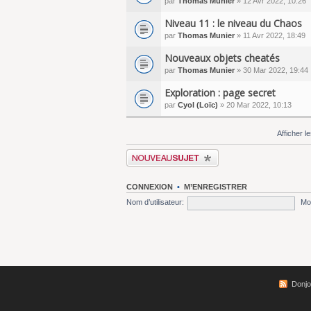
par
Thomas Munier
» 12 Avr 2022, 10:26
Niveau 11 : le niveau du Chaos
par
Thomas Munier
» 11 Avr 2022, 18:49
Nouveaux objets cheatés
par
Thomas Munier
» 30 Mar 2022, 19:44
Exploration : page secret
par
Cyol (Loïc)
» 20 Mar 2022, 10:13
Afficher l
Écrire un nouveau sujet
CONNEXION
•
M’ENREGISTRER
Nom d’utilisateur:
Mo
Donjo