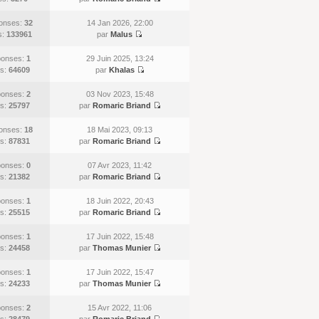
onses:
32
14 Jan 2026, 22:00
s:
133961
par
Malus
onses:
1
29 Juin 2025, 13:24
s:
64609
par
Khalas
onses:
2
03 Nov 2023, 15:48
s:
25797
par
Romaric Briand
onses:
18
18 Mai 2023, 09:13
s:
87831
par
Romaric Briand
onses:
0
07 Avr 2023, 11:42
s:
21382
par
Romaric Briand
onses:
1
18 Juin 2022, 20:43
s:
25515
par
Romaric Briand
onses:
1
17 Juin 2022, 15:48
s:
24458
par
Thomas Munier
onses:
1
17 Juin 2022, 15:47
s:
24233
par
Thomas Munier
onses:
2
15 Avr 2022, 11:06
s:
28479
par
Romaric Briand