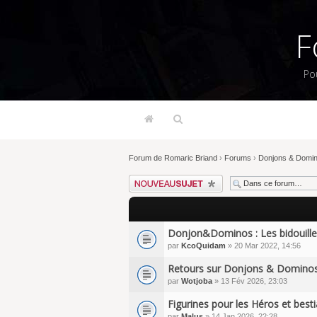
F
Po
Forum de Romaric Briand
›
Forums
›
Donjons & Domi
Écrire un nouveau sujet
Donjon&Dominos : Les bidouill
par
KcoQuidam
» 20 Mar 2022, 14:56
Retours sur Donjons & Dominos
par
Wotjoba
» 13 Fév 2026, 23:03
Figurines pour les Héros et besti
par
Malus
» 14 Jan 2026, 22:28