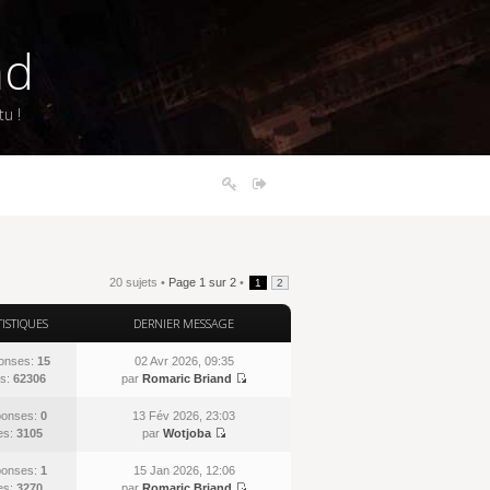
nd
u !
20 sujets •
Page
1
sur
2
•
1
2
TISTIQUES
DERNIER MESSAGE
onses:
15
02 Avr 2026, 09:35
s:
62306
par
Romaric Briand
onses:
0
13 Fév 2026, 23:03
es:
3105
par
Wotjoba
onses:
1
15 Jan 2026, 12:06
es:
3270
par
Romaric Briand