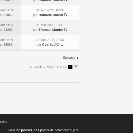
onses:
3
15 Avr 2022, 10:24
s:
32050
par
Romaric Briand
onses:
2
31 Mar 2022, 19:11
s:
28297
par
Thomas Munier
onses:
4
22 Mar 2022, 20:03
s:
35939
par
Cyol (Loïc)
Suivante
20 sujets •
Page
1
sur
2
•
1
2
actifs
Vous
ne pouvez pas
poster de nouveaux sujets