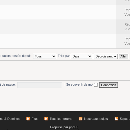
Rép
Vue
Rép
Vue
Rép
Vue
es sujets postés depuis:
Trier par
t de passe:
|
Se souvenir de moi
ns & Dominos
Flux
Tous les forums
Nouveaux sujets
Sujets 
Propulsé par
phpBB