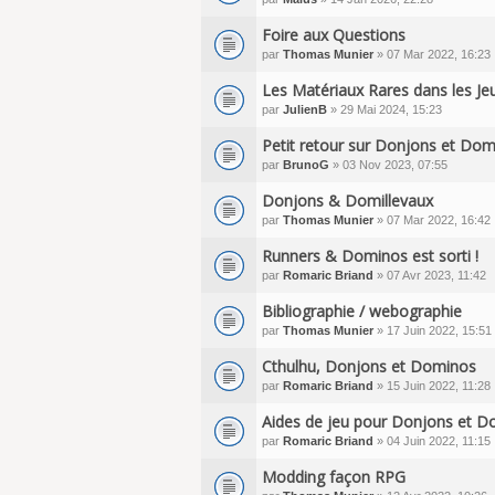
Foire aux Questions
par
Thomas Munier
» 07 Mar 2022, 16:23
Les Matériaux Rares dans les Jeu
par
JulienB
» 29 Mai 2024, 15:23
Petit retour sur Donjons et Do
par
BrunoG
» 03 Nov 2023, 07:55
Donjons & Domillevaux
par
Thomas Munier
» 07 Mar 2022, 16:42
Runners & Dominos est sorti !
par
Romaric Briand
» 07 Avr 2023, 11:42
Bibliographie / webographie
par
Thomas Munier
» 17 Juin 2022, 15:51
Cthulhu, Donjons et Dominos
par
Romaric Briand
» 15 Juin 2022, 11:28
Aides de jeu pour Donjons et 
par
Romaric Briand
» 04 Juin 2022, 11:15
Modding façon RPG