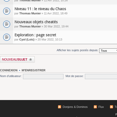
par
Thomas Munier
» 12 Avr 2022, 10:26
Niveau 11 : le niveau du Chaos
par
Thomas Munier
» 11 Avr 2022, 18:49
Nouveaux objets cheatés
par
Thomas Munier
» 30 Mar 2022, 19:44
Exploration : page secret
par
Cyol (Loïc)
» 20 Mar 2022, 10:13
Afficher les sujets postés depuis:
Écrire un nouveau sujet
CONNEXION
•
M’ENREGISTRER
Nom d’utilisateur:
Mot de passe:
Donjons & Dominos
Flux
T
P