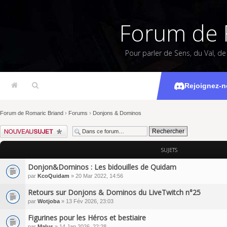
Forum de 
Pour parler de Sens, du Val, d
Don
Rejoignez-n
Forum de Romaric Briand
›
Forums
›
Donjons & Dominos
Écrire un nouveau sujet
SUJETS
Donjon&Dominos : Les bidouilles de Quidam
par
KcoQuidam
» 20 Mar 2022, 14:56
Retours sur Donjons & Dominos du LiveTwitch n°25
par
Wotjoba
» 13 Fév 2026, 23:03
Figurines pour les Héros et bestiaire
par
Malus
» 14 Jan 2026, 22:28