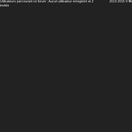
Utilisateurs parcourant ce forum : Aucun utilisateur enregistré et 2
2013-2015 ©
R
invités