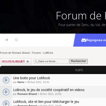
Forum de 
Pour parler de Sens, du Val, d
Rejoignez-n
Forum de Romaric Briand
›
Forums
›
LoliRock
Écrire un nouveau sujet
SUJETS
Une boite pour LoliRock
par
Nerro
» 09 Aoû 2021, 14:42
Lolirock, le jeu de société coopératif en videos
par
Romaric Briand
» 30 Avr 2021, 10:56
LoliRock, site et lien pour télécharger le jeu
par
Romaric Briand
» 04 Mai 2021, 10:56