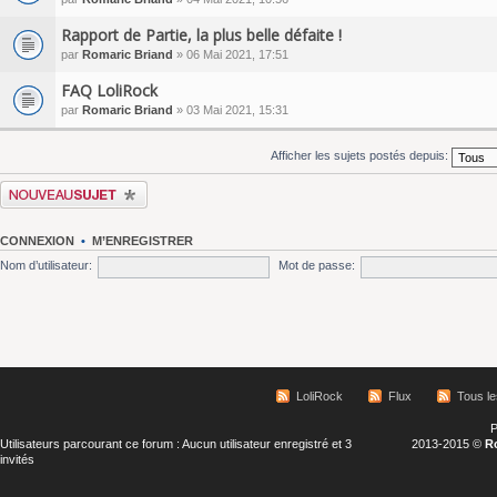
Rapport de Partie, la plus belle défaite !
par
Romaric Briand
» 06 Mai 2021, 17:51
FAQ LoliRock
par
Romaric Briand
» 03 Mai 2021, 15:31
Afficher les sujets postés depuis:
Écrire un nouveau sujet
CONNEXION
•
M’ENREGISTRER
Nom d’utilisateur:
Mot de passe:
LoliRock
Flux
Tous l
P
Utilisateurs parcourant ce forum : Aucun utilisateur enregistré et 3
2013-2015 ©
R
invités