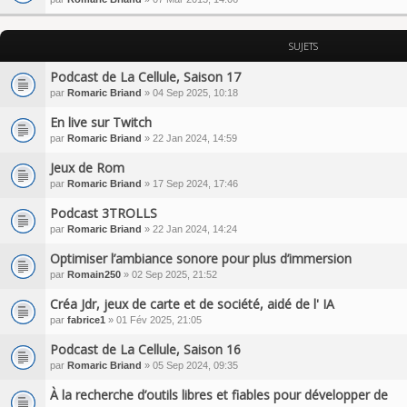
SUJETS
Podcast de La Cellule, Saison 17
par
Romaric Briand
» 04 Sep 2025, 10:18
En live sur Twitch
par
Romaric Briand
» 22 Jan 2024, 14:59
Jeux de Rom
par
Romaric Briand
» 17 Sep 2024, 17:46
Podcast 3TROLLS
par
Romaric Briand
» 22 Jan 2024, 14:24
Optimiser l’ambiance sonore pour plus d’immersion
par
Romain250
» 02 Sep 2025, 21:52
Créa Jdr, jeux de carte et de société, aidé de l' IA
par
fabrice1
» 01 Fév 2025, 21:05
Podcast de La Cellule, Saison 16
par
Romaric Briand
» 05 Sep 2024, 09:35
À la recherche d’outils libres et fiables pour développer de