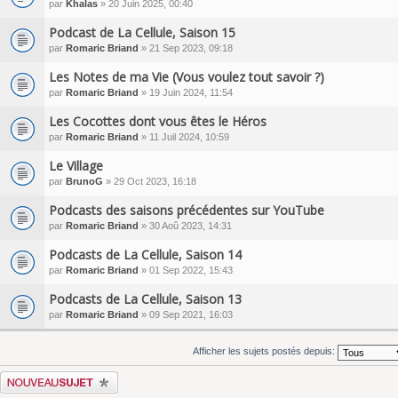
par
Khalas
» 20 Juin 2025, 00:40
Podcast de La Cellule, Saison 15
par
Romaric Briand
» 21 Sep 2023, 09:18
Les Notes de ma Vie (Vous voulez tout savoir ?)
par
Romaric Briand
» 19 Juin 2024, 11:54
Les Cocottes dont vous êtes le Héros
par
Romaric Briand
» 11 Juil 2024, 10:59
Le Village
par
BrunoG
» 29 Oct 2023, 16:18
Podcasts des saisons précédentes sur YouTube
par
Romaric Briand
» 30 Aoû 2023, 14:31
Podcasts de La Cellule, Saison 14
par
Romaric Briand
» 01 Sep 2022, 15:43
Podcasts de La Cellule, Saison 13
par
Romaric Briand
» 09 Sep 2021, 16:03
Afficher les sujets postés depuis:
Écrire un nouveau sujet