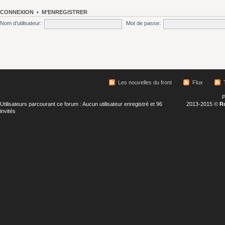
CONNEXION
•
M’ENREGISTRER
Nom d’utilisateur:
Mot de passe:
Les nouvelles du front
Flux
P
Utilisateurs parcourant ce forum : Aucun utilisateur enregistré et 96
2013-2015 ©
R
invités