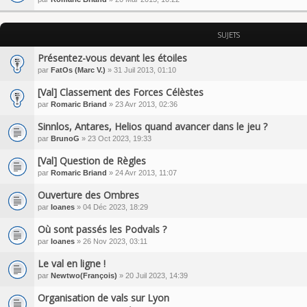
SUJETS
Présentez-vous devant les étoiles
par
FatOs (Marc V.)
» 31 Juil 2013, 01:10
[Val] Classement des Forces Célèstes
par
Romaric Briand
» 23 Avr 2013, 02:36
Sinnlos, Antares, Helios quand avancer dans le jeu ?
par
BrunoG
» 23 Oct 2023, 19:33
[Val] Question de Règles
par
Romaric Briand
» 24 Avr 2013, 11:07
Ouverture des Ombres
par
Ioanes
» 04 Déc 2023, 18:29
Où sont passés les Podvals ?
par
Ioanes
» 26 Nov 2023, 03:11
Le val en ligne !
par
Newtwo(François)
» 20 Juil 2023, 14:39
Organisation de vals sur Lyon