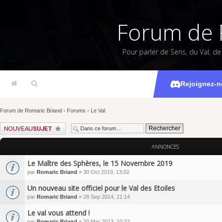
Forum de 
Pour parler de Sens, du Val, d
Rejoignez-n
Forum de Romaric Briand
›
Forums
›
Le Val
Écrire un nouveau sujet
ANNONCES
Le Maître des Sphères, le 15 Novembre 2019
par
Romaric Briand
» 30 Oct 2019, 13:02
Un nouveau site officiel pour le Val des Etoiles
par
Romaric Briand
» 28 Sep 2014, 21:14
Le val vous attend !
par
Romaric Briand
» 20 Mar 2013, 10:22