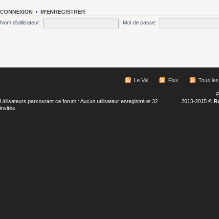
CONNEXION
•
M’ENREGISTRER
Nom d’utilisateur:
Mot de passe:
Le Val
Flux
Tous les
P
Utilisateurs parcourant ce forum : Aucun utilisateur enregistré et 32
2013-2015 ©
R
invités