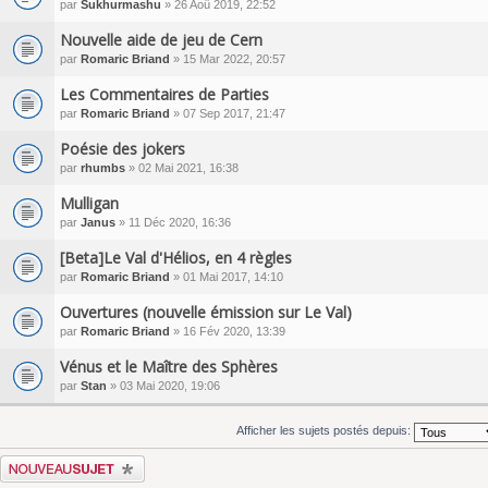
par
Sukhurmashu
» 26 Aoû 2019, 22:52
Nouvelle aide de jeu de Cern
par
Romaric Briand
» 15 Mar 2022, 20:57
Les Commentaires de Parties
par
Romaric Briand
» 07 Sep 2017, 21:47
Poésie des jokers
par
rhumbs
» 02 Mai 2021, 16:38
Mulligan
par
Janus
» 11 Déc 2020, 16:36
[Beta]Le Val d'Hélios, en 4 règles
par
Romaric Briand
» 01 Mai 2017, 14:10
Ouvertures (nouvelle émission sur Le Val)
par
Romaric Briand
» 16 Fév 2020, 13:39
Vénus et le Maître des Sphères
par
Stan
» 03 Mai 2020, 19:06
Afficher les sujets postés depuis:
Écrire un nouveau sujet