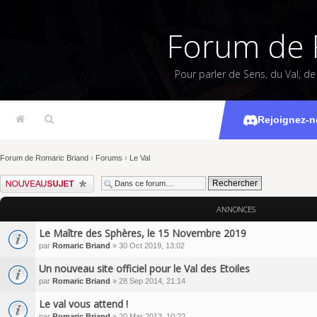
Forum de 
Pour parler de Sens, du Val, d
Rejoignez-n
Forum de Romaric Briand
›
Forums
›
Le Val
Écrire un nouveau sujet
ANNONCES
Le Maître des Sphères, le 15 Novembre 2019
par
Romaric Briand
» 30 Oct 2019, 13:02
Un nouveau site officiel pour le Val des Etoiles
par
Romaric Briand
» 28 Sep 2014, 21:14
Le val vous attend !
par
Romaric Briand
» 20 Mar 2013, 10:22