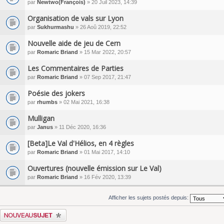
par
Newtwo(François)
» 20 Juil 2023, 14:39
Organisation de vals sur Lyon
par
Sukhurmashu
» 26 Aoû 2019, 22:52
Nouvelle aide de jeu de Cern
par
Romaric Briand
» 15 Mar 2022, 20:57
Les Commentaires de Parties
par
Romaric Briand
» 07 Sep 2017, 21:47
Poésie des jokers
par
rhumbs
» 02 Mai 2021, 16:38
Mulligan
par
Janus
» 11 Déc 2020, 16:36
[Beta]Le Val d'Hélios, en 4 règles
par
Romaric Briand
» 01 Mai 2017, 14:10
Ouvertures (nouvelle émission sur Le Val)
par
Romaric Briand
» 16 Fév 2020, 13:39
Afficher les sujets postés depuis:
Écrire un nouveau sujet