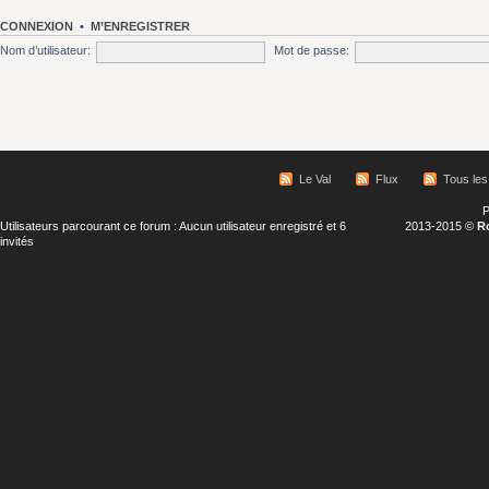
CONNEXION
•
M’ENREGISTRER
Nom d’utilisateur:
Mot de passe:
Le Val
Flux
Tous les
P
Utilisateurs parcourant ce forum : Aucun utilisateur enregistré et 6
2013-2015 ©
R
invités