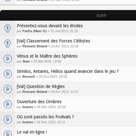
SUJETS
Présentez-vous devant les étoiles
par
FatOs (Marc V.)
» 31 Juil 2013, 01:10
[Val] Classement des Forces Célèstes
par
Romaric Briand
» 23 Avr 2013, 02:36
Vénus et le Maître des Sphères
par
Stan
» 03 Mai 2020, 19:06
Sinnlos, Antares, Helios quand avancer dans le jeu ?
par
BrunoG
» 23 Oct 2023, 19:33
[Val] Question de Règles
par
Romaric Briand
» 24 Avr 2013, 11:07
Ouverture des Ombres
par
Ioanes
» 04 Déc 2023, 18:29
Où sont passés les Podvals ?
par
Ioanes
» 26 Nov 2023, 03:11
Le val en ligne !