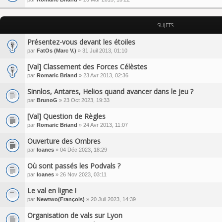
SUJETS
Présentez-vous devant les étoiles
par
FatOs (Marc V.)
» 31 Juil 2013, 01:10
[Val] Classement des Forces Célèstes
par
Romaric Briand
» 23 Avr 2013, 02:36
Sinnlos, Antares, Helios quand avancer dans le jeu ?
par
BrunoG
» 23 Oct 2023, 19:33
[Val] Question de Règles
par
Romaric Briand
» 24 Avr 2013, 11:07
Ouverture des Ombres
par
Ioanes
» 04 Déc 2023, 18:29
Où sont passés les Podvals ?
par
Ioanes
» 26 Nov 2023, 03:11
Le val en ligne !
par
Newtwo(François)
» 20 Juil 2023, 14:39
Organisation de vals sur Lyon