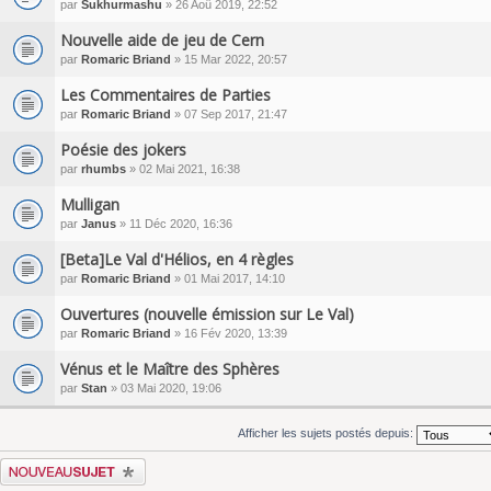
par
Sukhurmashu
» 26 Aoû 2019, 22:52
Nouvelle aide de jeu de Cern
par
Romaric Briand
» 15 Mar 2022, 20:57
Les Commentaires de Parties
par
Romaric Briand
» 07 Sep 2017, 21:47
Poésie des jokers
par
rhumbs
» 02 Mai 2021, 16:38
Mulligan
par
Janus
» 11 Déc 2020, 16:36
[Beta]Le Val d'Hélios, en 4 règles
par
Romaric Briand
» 01 Mai 2017, 14:10
Ouvertures (nouvelle émission sur Le Val)
par
Romaric Briand
» 16 Fév 2020, 13:39
Vénus et le Maître des Sphères
par
Stan
» 03 Mai 2020, 19:06
Afficher les sujets postés depuis:
Écrire un nouveau sujet