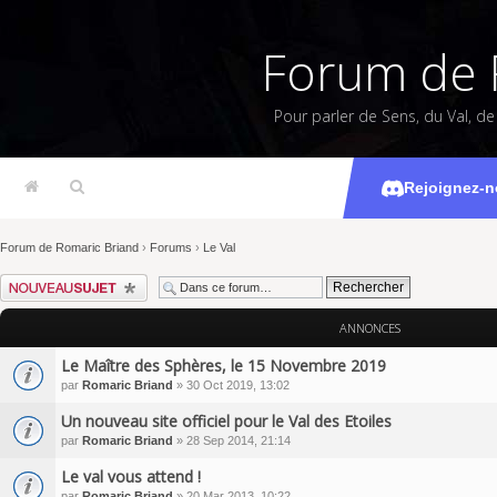
Forum de 
Pour parler de Sens, du Val, d
Rejoignez-n
Forum de Romaric Briand
›
Forums
›
Le Val
Écrire un nouveau sujet
ANNONCES
Le Maître des Sphères, le 15 Novembre 2019
par
Romaric Briand
» 30 Oct 2019, 13:02
Un nouveau site officiel pour le Val des Etoiles
par
Romaric Briand
» 28 Sep 2014, 21:14
Le val vous attend !
par
Romaric Briand
» 20 Mar 2013, 10:22