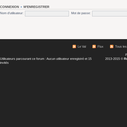
CONNEXION
•
M’ENREGISTRER
Nom d’utilisateur:
Mot de passe:
Le Val
Flux
Tous les
P
Utilisateurs parcourant ce forum : Aucun utilisateur enregistré et 15
2013-2015 ©
R
invités