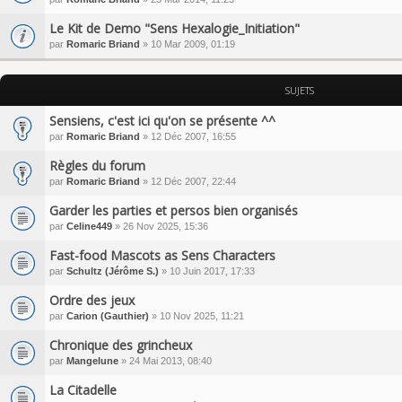
Le Kit de Demo "Sens Hexalogie_Initiation"
par
Romaric Briand
» 10 Mar 2009, 01:19
SUJETS
Sensiens, c'est ici qu'on se présente ^^
par
Romaric Briand
» 12 Déc 2007, 16:55
Règles du forum
par
Romaric Briand
» 12 Déc 2007, 22:44
Garder les parties et persos bien organisés
par
Celine449
» 26 Nov 2025, 15:36
Fast-food Mascots as Sens Characters
par
Schultz (Jérôme S.)
» 10 Juin 2017, 17:33
Ordre des jeux
par
Carion (Gauthier)
» 10 Nov 2025, 11:21
Chronique des grincheux
par
Mangelune
» 24 Mai 2013, 08:40
La Citadelle