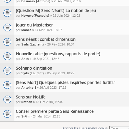
par
Dasmask (Antoine)
» 23 Aoû 2017, 23:16
[Question MJ Sens Néant] La notion de jeu
par
Newtwo(François)
» 22 Juin 2024, 12:02
Jouer ou Masteriser
par
Ioanes
» 14 Mar 2024, 18:57
Sens néant : combat d'intension
par
Syds (Laurent)
» 26 Fév 2024, 10:34
Nouvelle table (questions, rapports de partie)
par
Anth
» 19 Sep 2021, 12:48
Scénario d'initiation
par
Syds (Laurent)
» 05 Sep 2023, 10:22
[Sens Mort] Quelques pistes inspirées par "les furtifs"
par
Antoine_l
» 26 Aoû 2023, 17:12
Sens sur NoLife
par
Nathan
» 13 Oct 2010, 19:34
Conseil première partie Sens Renaissance
par
St@n
» 24 Mar 2014, 12:13
Afficher les sujets postés depuis: