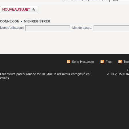
Écrire un nouveau sujet
CONNEXION
•
M’ENREGISTRER
Nom d’utilisateur:
Mot de passe:
Sens Hexalogie
Flux
Tou
P
Utilisateurs parcourant ce forum : Aucun utilisateur enregistré et 8
2013-2015 ©
R
invités