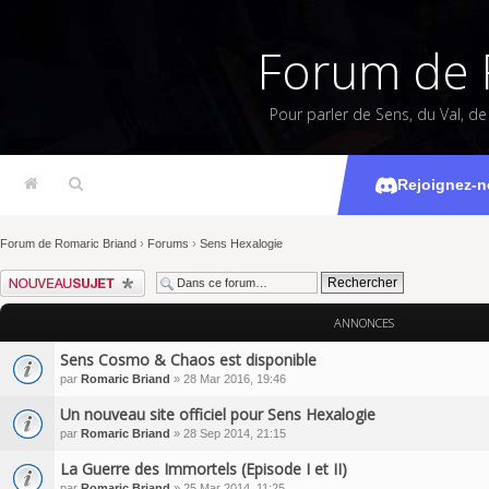
Forum de 
Pour parler de Sens, du Val, d
S
Rejoignez-n
Forum de Romaric Briand
›
Forums
›
Sens Hexalogie
Écrire un nouveau sujet
ANNONCES
Sens Cosmo & Chaos est disponible
par
Romaric Briand
» 28 Mar 2016, 19:46
Un nouveau site officiel pour Sens Hexalogie
par
Romaric Briand
» 28 Sep 2014, 21:15
La Guerre des Immortels (Episode I et II)
par
Romaric Briand
» 25 Mar 2014, 11:25