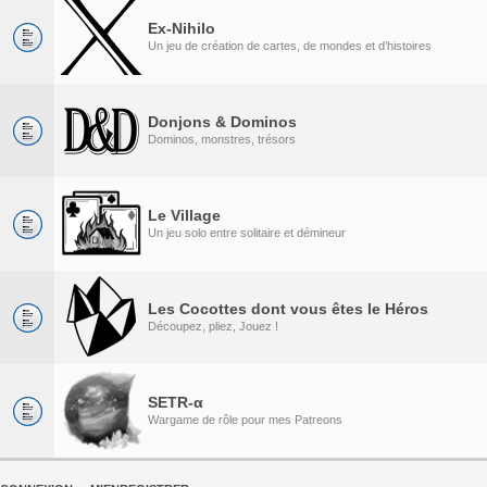
Ex-Nihilo
Un jeu de création de cartes, de mondes et d’histoires
Donjons & Dominos
Dominos, monstres, trésors
Le Village
Un jeu solo entre solitaire et démineur
Les Cocottes dont vous êtes le Héros
Découpez, pliez, Jouez !
SETR-α
Wargame de rôle pour mes Patreons