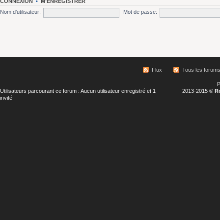
CONNEXION
•
M’ENREGISTRER
Nom d’utilisateur:
Mot de passe:
Flux
Tous les forum
P
Utilisateurs parcourant ce forum : Aucun utilisateur enregistré et 1
2013-2015 ©
R
invité