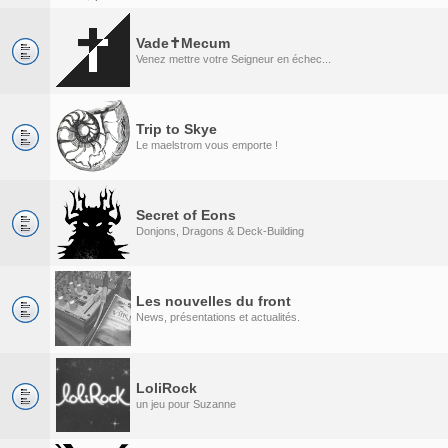
Vade✝Mecum
Venez mettre votre Seigneur en échec...
Trip to Skye
Le maelstrom vous emporte !
Secret of Eons
Donjons, Dragons & Deck-Building
Les nouvelles du front
News, présentations et actualités.
LoliRock
un jeu pour Suzanne