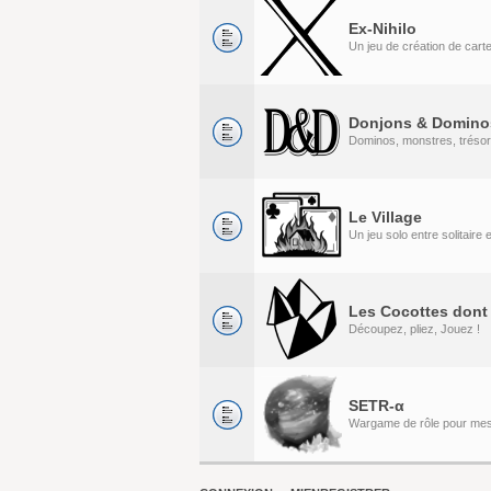
Ex-Nihilo
Un jeu de création de cart
Donjons & Domino
Dominos, monstres, tréso
Le Village
Un jeu solo entre solitaire
Les Cocottes dont 
Découpez, pliez, Jouez !
SETR-α
Wargame de rôle pour me