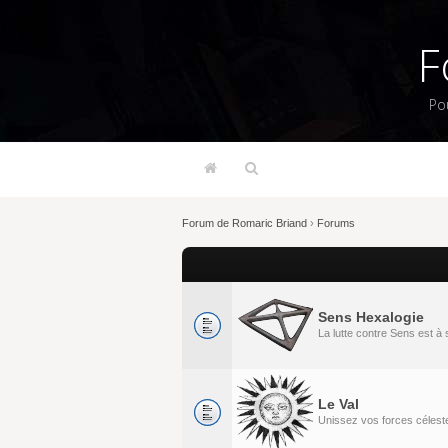
F
Po
Forum de Romaric Briand
›
Forums
Sens Hexalogie
La lutte contre Sens est 
Le Val
Unissez vos forces célestes