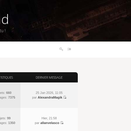
nd
u !
TISTIQUES
DERNIER MESSAGE
ets:
660
25 Jan 2026, 11:05
ages:
7375
par
AlexandraMagik
jets:
99
Hier, 21:58
ages:
1350
par
allanvelasco