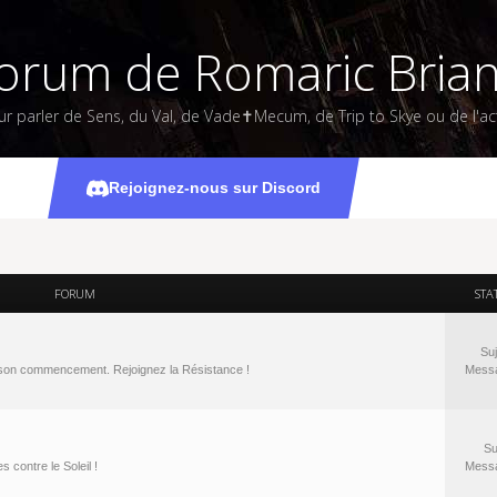
orum de Romaric Bria
ur parler de Sens, du Val, de Vade✝Mecum, de Trip to Skye ou de l'act
Forums
Rejoignez-nous sur Discord
FORUM
STA
Suj
à son commencement. Rejoignez la Résistance !
Mess
Su
 contre le Soleil !
Mess