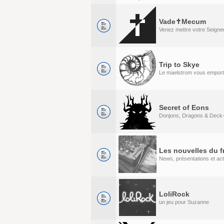
Vade✝Mecum
Venez mettre votre Seigneu
Trip to Skye
Le maelstrom vous emport
Secret of Eons
Donjons, Dragons & Deck-
Les nouvelles du f
News, présentations et act
LoliRock
un jeu pour Suzanne