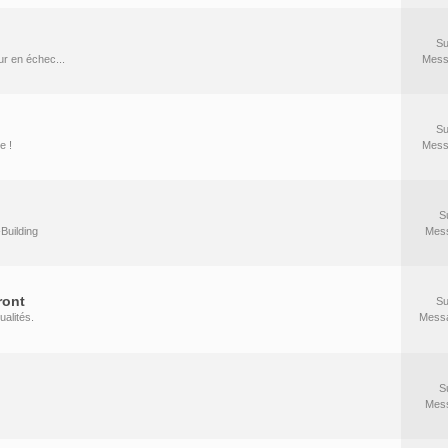
Su
r en échec...
Mess
Su
e !
Mess
S
Building
Mes
ront
Su
ualités.
Mess
S
Mes