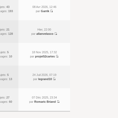
jets:
43
08 Avr 2026, 12:46
ages:
193
par
Garrik
jets:
21
Hier, 22:00
ages:
128
par
allanvelasco
ujets:
5
18 Nov 2025, 17:32
sages:
10
par
projet52cartes
ujets:
5
24 Juil 2026, 07:19
sages:
13
par
legrand10
jets:
27
07 Déc 2025, 23:34
sages:
60
par
Romaric Briand