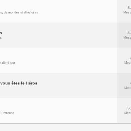
Su
es, de mondes et d’histoires
Mess
s
Su
rs
Mess
S
 et démineur
Mes
vous êtes le Héros
S
Mes
Su
s Patreons
Mes