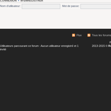
CONNEXION
•
M’ENREGISTRER
Nom d’utilisateur:
Mot de passe:
Flux
Tous les forum
P
Utilisateurs parcourant ce forum : Aucun utilisateur enregistré et 1
2013-2015 ©
R
invité