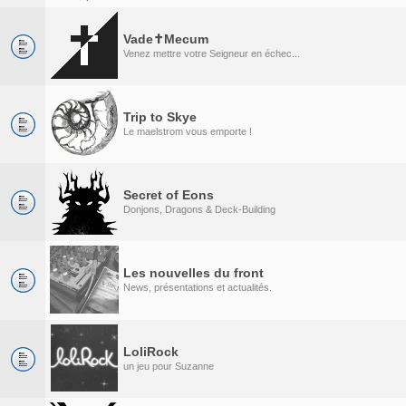
Vade✝Mecum
Venez mettre votre Seigneur en échec...
Trip to Skye
Le maelstrom vous emporte !
Secret of Eons
Donjons, Dragons & Deck-Building
Les nouvelles du front
News, présentations et actualités.
LoliRock
un jeu pour Suzanne