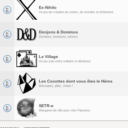
Ex-Nihilo
Un jeu de création de cartes, de mondes et d’histoires
Donjons & Dominos
Dominos, monstres, trésors
Le Village
Un jeu solo entre solitaire et démineur
Les Cocottes dont vous êtes le Héros
Découpez, pliez, Jouez !
SETR-α
Wargame de rôle pour mes Patreons