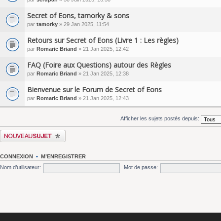
Secret of Eons, tamorky & sons
par
tamorky
» 29 Jan 2025, 11:54
Retours sur Secret of Eons (Livre 1 : Les règles)
par
Romaric Briand
» 21 Jan 2025, 12:42
FAQ (Foire aux Questions) autour des Règles
par
Romaric Briand
» 21 Jan 2025, 12:38
Bienvenue sur le Forum de Secret of Eons
par
Romaric Briand
» 21 Jan 2025, 12:43
Afficher les sujets postés depuis:
Écrire un nouveau sujet
CONNEXION
•
M’ENREGISTRER
Nom d’utilisateur:
Mot de passe: