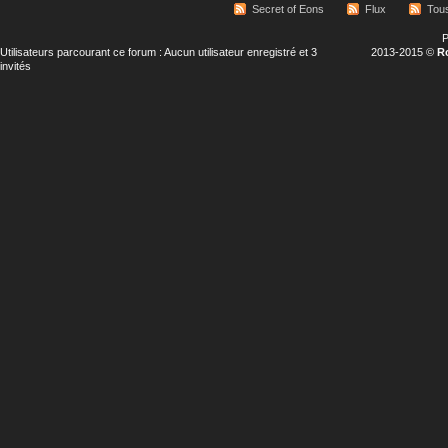
Secret of Eons
Flux
Tous
P
Utilisateurs parcourant ce forum : Aucun utilisateur enregistré et 3
2013-2015 ©
R
invités