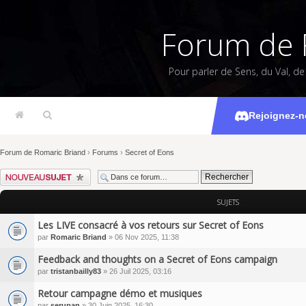
Forum de 
Pour parler de Sens, du Val, d
Rejoignez-n
Forum de Romaric Briand
›
Forums
›
Secret of Eons
Écrire un nouveau sujet
SUJETS
Les LIVE consacré à vos retours sur Secret of Eons
par
Romaric Briand
» 06 Nov 2025, 11:38
Feedback and thoughts on a Secret of Eons campaign
par
tristanbailly83
» 26 Juil 2025, 03:16
Retour campagne démo et musiques
par
serupan
» 30 Juin 2025, 16:30