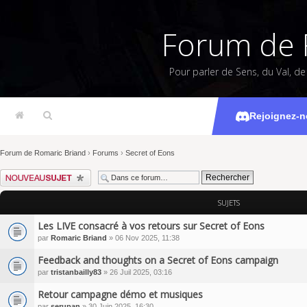
Forum de 
Pour parler de Sens, du Val, d
Rejoignez-n
Forum de Romaric Briand
›
Forums
›
Secret of Eons
Écrire un nouveau sujet
SUJETS
Les LIVE consacré à vos retours sur Secret of Eons
par
Romaric Briand
» 06 Nov 2025, 11:38
Feedback and thoughts on a Secret of Eons campaign
par
tristanbailly83
» 26 Juil 2025, 03:16
Retour campagne démo et musiques
par
serupan
» 30 Juin 2025, 16:30