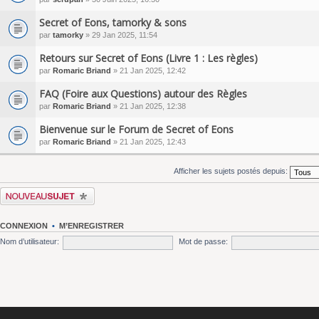
Secret of Eons, tamorky & sons
par
tamorky
» 29 Jan 2025, 11:54
Retours sur Secret of Eons (Livre 1 : Les règles)
par
Romaric Briand
» 21 Jan 2025, 12:42
FAQ (Foire aux Questions) autour des Règles
par
Romaric Briand
» 21 Jan 2025, 12:38
Bienvenue sur le Forum de Secret of Eons
par
Romaric Briand
» 21 Jan 2025, 12:43
Afficher les sujets postés depuis:
Écrire un nouveau sujet
CONNEXION
•
M’ENREGISTRER
Nom d’utilisateur:
Mot de passe: