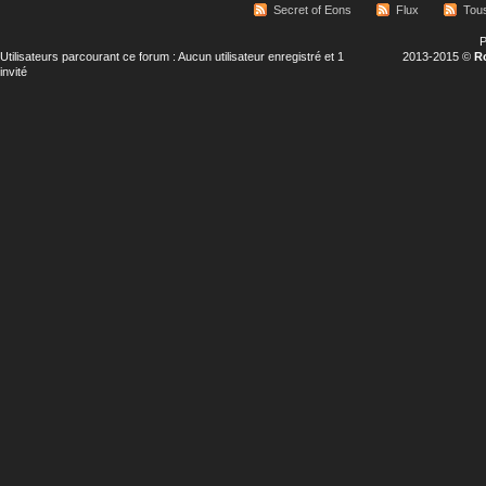
Secret of Eons
Flux
Tous
P
Utilisateurs parcourant ce forum : Aucun utilisateur enregistré et 1
2013-2015 ©
R
invité