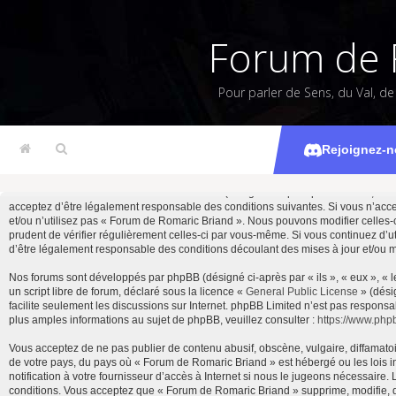
Forum de 
Pour parler de Sens, du Val, d
Rejoignez-n
En accédant à « Forum de Romaric Briand » (désigné ci-après par « nous », « not
acceptez d’être légalement responsable des conditions suivantes. Si vous n’acce
et/ou n’utilisez pas « Forum de Romaric Briand ». Nous pouvons modifier celles-c
prudent de vérifier régulièrement celles-ci par vous-même. Si vous continuez d’
d’être légalement responsable des conditions découlant des mises à jour et/ou m
Nos forums sont développés par phpBB (désigné ci-après par « ils », « eux », « 
un script libre de forum, déclaré sous la licence «
General Public License
» (dési
facilite seulement les discussions sur Internet. phpBB Limited n’est pas resp
plus amples informations au sujet de phpBB, veuillez consulter :
https://www.php
Vous acceptez de ne pas publier de contenu abusif, obscène, vulgaire, diffamatoi
de votre pays, du pays où « Forum de Romaric Briand » est hébergé ou les lois 
notification à votre fournisseur d’accès à Internet si nous le jugeons nécessair
conditions. Vous acceptez que « Forum de Romaric Briand » supprime, modifie, d