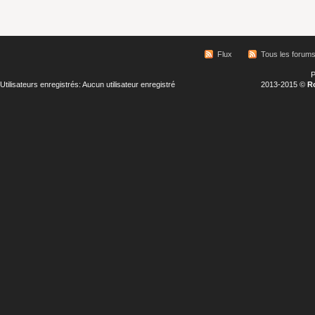
Flux
Tous les forum
P
Utilisateurs enregistrés: Aucun utilisateur enregistré
2013-2015 ©
R