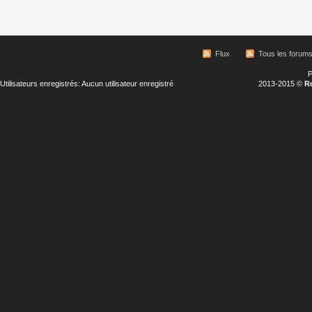
Flux
Tous les forum
P
Utilisateurs enregistrés: Aucun utilisateur enregistré
2013-2015 ©
R