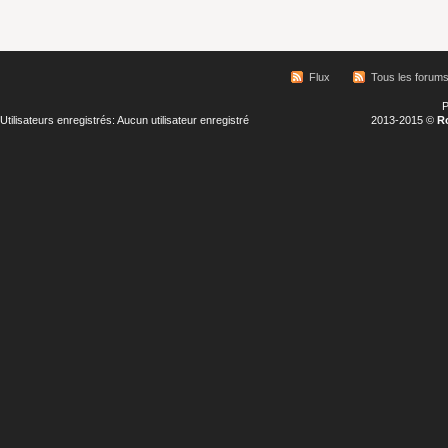
Flux
Tous les forum
P
Utilisateurs enregistrés: Aucun utilisateur enregistré
2013-2015 ©
R