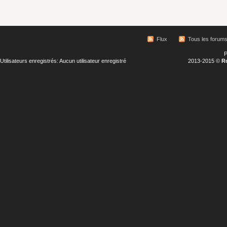
Flux
Tous les forum
P
Utilisateurs enregistrés: Aucun utilisateur enregistré
2013-2015 ©
R