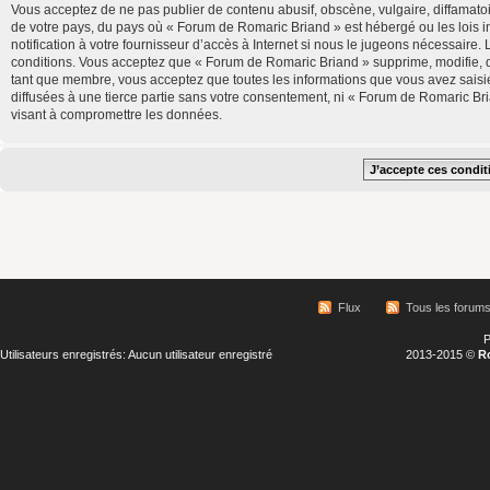
Vous acceptez de ne pas publier de contenu abusif, obscène, vulgaire, diffamatoi
de votre pays, du pays où « Forum de Romaric Briand » est hébergé ou les lois 
notification à votre fournisseur d’accès à Internet si nous le jugeons nécessair
conditions. Vous acceptez que « Forum de Romaric Briand » supprime, modifie, d
tant que membre, vous acceptez que toutes les informations que vous avez saisi
diffusées à une tierce partie sans votre consentement, ni « Forum de Romaric B
visant à compromettre les données.
Flux
Tous les forum
P
Utilisateurs enregistrés: Aucun utilisateur enregistré
2013-2015 ©
R