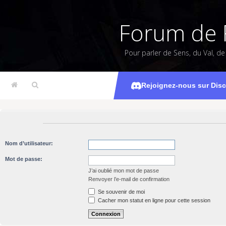
Forum de 
Pour parler de Sens, du Val, d
Rejoignez-nous sur Dis
Nom d’utilisateur:
Mot de passe:
J’ai oublié mon mot de passe
Renvoyer l’e-mail de confirmation
Se souvenir de moi
Cacher mon statut en ligne pour cette session