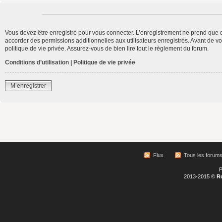
Vous devez être enregistré pour vous connecter. L’enregistrement ne prend que 
accorder des permissions additionnelles aux utilisateurs enregistrés. Avant de vo
politique de vie privée. Assurez-vous de bien lire tout le règlement du forum.
Conditions d’utilisation
|
Politique de vie privée
M’enregistrer
Flux
Tous les forum
P
2013-2015 ©
R