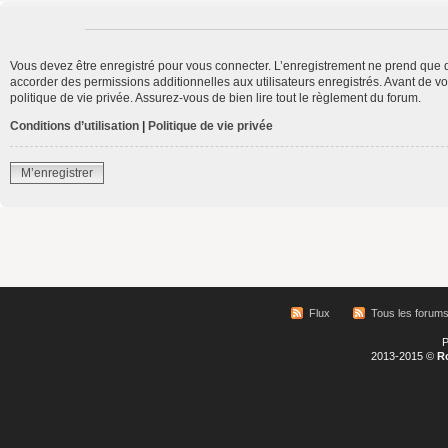
Vous devez être enregistré pour vous connecter. L’enregistrement ne prend que 
accorder des permissions additionnelles aux utilisateurs enregistrés. Avant de vo
politique de vie privée. Assurez-vous de bien lire tout le règlement du forum.
Conditions d’utilisation
|
Politique de vie privée
M’enregistrer
Flux
Tous les forum
P
2013-2015 ©
R