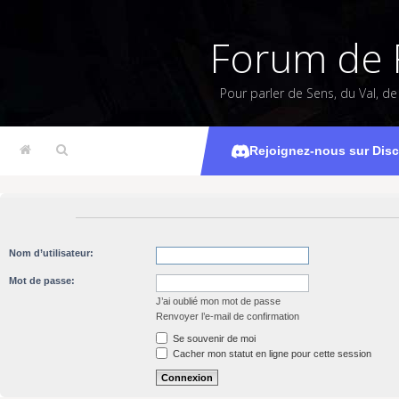
Forum de 
Pour parler de Sens, du Val, d
Rejoignez-nous sur Dis
Nom d’utilisateur:
Mot de passe:
J’ai oublié mon mot de passe
Renvoyer l’e-mail de confirmation
Se souvenir de moi
Cacher mon statut en ligne pour cette session