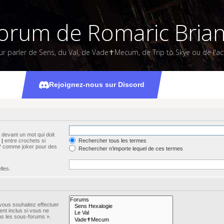
orum de Romaric Bria
ur parler de Sens, du Val, de Vade✝Mecum, de Trip to Skye ou de l'act
Rechercher
Rejoignez-nous sur Discord
devant un mot qui doit
s
|
entre crochets si
Rechercher tous les termes
n * comme joker pour des
Rechercher n’importe lequel de ces termes
lles.
vous souhaitez effectuer
nt inclus si vous ne
ns les sous-forums ».