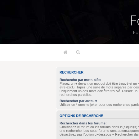
F
Po
RECHERCHER
Recherche par mots-clés:
Placez un
+
devant un mot qui doit être trouvé et un
-
être exclu. Tapez une suite de mots séparés par de
uniquement un des mots doit être trouvé. Utilisez u
recherches partielles.
Rechercher par auteur:
Utilisez un * comme joker pour des recherches partie
OPTIONS DE RECHERCHE
Rechercher dans les forums:
Choisissez le forum ou les forums dans le(s)quel(s) 
une recherche. Les sous-forums sont automatiqueme
désactivez pas l’option ci-dessous « Rechercher da