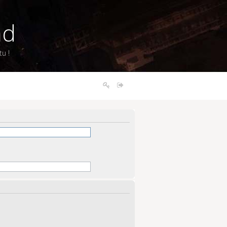
nd
u !