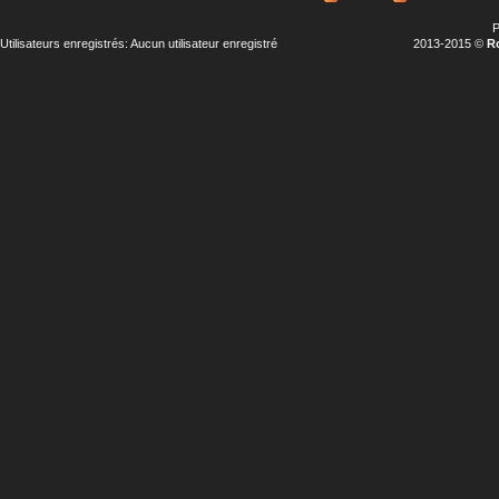
P
Utilisateurs enregistrés: Aucun utilisateur enregistré
2013-2015 ©
R