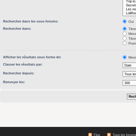
Rechercher dans les sous-forums:
Oui
Rechercher dans:
Titre
Mess
Titre
Premi
Afficher les résultats sous forme de:
Mess
Classer les résultats par:
Rechercher depuis:
Renvoyer les:
Flux
Tous les forum