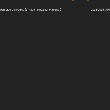
P
Utilisateurs enregistrés: Aucun utilisateur enregistré
2013-2015 ©
R