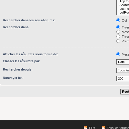
Rechercher dans les sous-forums:
Oui
Rechercher dans:
Titre
Mess
Titre
Premi
Afficher les résultats sous forme de:
Mess
Classer les résultats par:
Rechercher depuis:
Renvoyer les:
Flux
Tous les forum