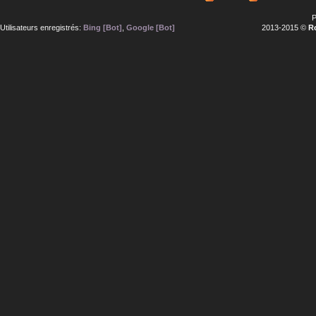
P
Utilisateurs enregistrés:
Bing [Bot]
,
Google [Bot]
2013-2015 ©
R