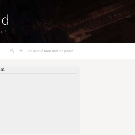
nd
u !
J’ai oublié mon mot de passe
um.