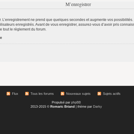
M’enregistrer
r. L’enregistrement ne prend que quelques secondes et augmente vos possibilités.
lisateurs enregistrés. Avant de vous enregistrer, assurez-vous d’avoir pris connaiss
re tout le règlement du forum.
ée
Flux
Tous les forums
Nouveaux sujets
Sujets actifs
Propulsé par
phpBB
2013-2015 ©
Romaric Briand
| thème par
Darky