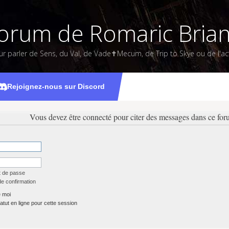
orum de Romaric Bria
ur parler de Sens, du Val, de Vade✝Mecum, de Trip to Skye ou de l'act
Rejoignez-nous sur Discord
Vous devez être connecté pour citer des messages dans ce for
t de passe
de confirmation
 moi
tut en ligne pour cette session