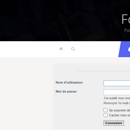
F
Po
Nom d’utilisateur:
Mot de passe:
J’ai oublié mon mo
Renvoyer l’e-mail 
Se souvenir de
Cacher mon sta