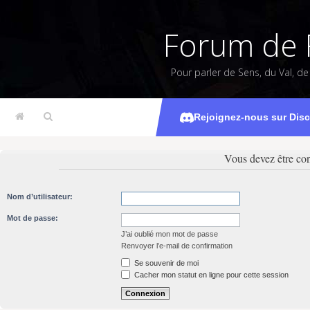
Forum de 
Pour parler de Sens, du Val, d
Rejoignez-nous sur Dis
Vous devez être con
Nom d’utilisateur:
Mot de passe:
J’ai oublié mon mot de passe
Renvoyer l’e-mail de confirmation
Se souvenir de moi
Cacher mon statut en ligne pour cette session