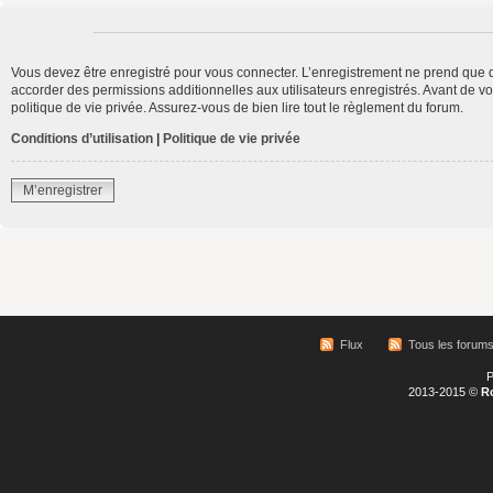
Vous devez être enregistré pour vous connecter. L’enregistrement ne prend que 
accorder des permissions additionnelles aux utilisateurs enregistrés. Avant de vo
politique de vie privée. Assurez-vous de bien lire tout le règlement du forum.
Conditions d’utilisation
|
Politique de vie privée
M’enregistrer
Flux
Tous les forum
P
2013-2015 ©
R